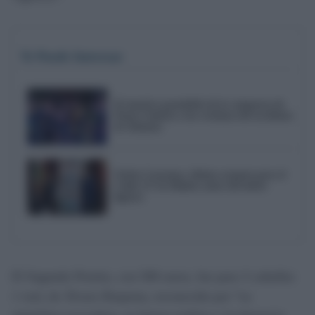
Te Puede Interesar
El emotivo pasodoble de la comparsa de
Punta Umbría a las víctimas del accidente
de Adamuz
Trofeo Carranza, último examen para el
Cádiz CF de Idiakez antes del inicio
liguero
El Segundo Premio, con 500 euros, fue para
3 caballas
1 real,
de Álvaro Requena, reconocido por “su