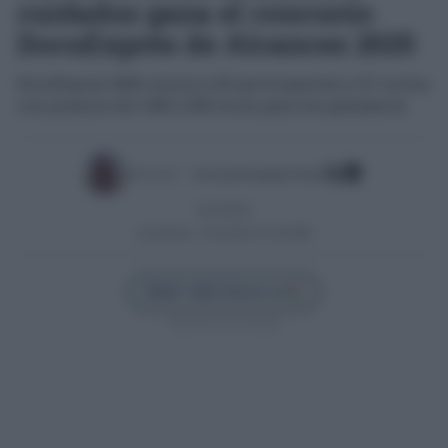
cuidados gana el concurso
DocuExprés de Alcances 2025
DocuExprés 2025 reunió a 60 participantes y 27 cortos,
con premios de 1.000 y 500 euros para los ganadores
Escrito por:
José Luis Porquicho Prada
02/10/2025
Actualizado:
02/10/2025 (12:04 PM)
Añadir Cádiz Directo en
Síguenos en Google