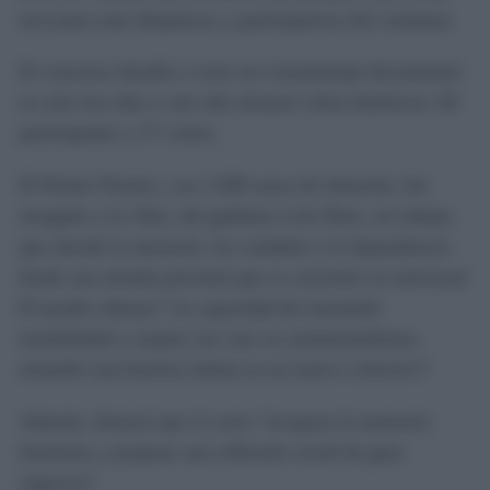
secciones más dinámicas y participativas del certamen.
El concurso desafía a crear un cortometraje documental
en solo tres días y este año alcanzó cifras históricas: 60
participantes y 27 cortos.
El Primer Premio, con 1.000 euros de dotación, fue
otorgado a
La Tata
, del gaditano Lolo Ruiz, un trabajo
que aborda la memoria, los cuidados y la dependencia
desde una mirada personal que se convierte en universal.
El jurado subrayó “su capacidad de transmitir
sensibilidad y respeto sin caer en sentimentalismo,
situando una historia íntima en un marco colectivo”.
Además, destacó que el corto “recupera la memoria
femenina y propone una reflexión social de gran
vigencia”.