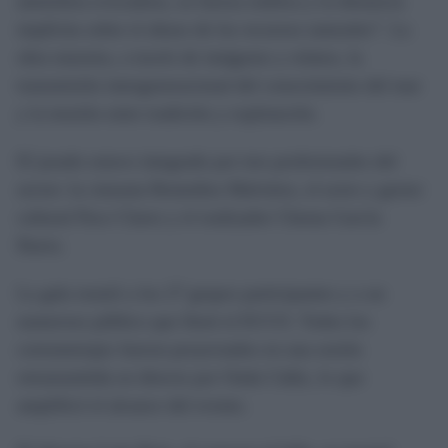
atmósfera evocadora, su fuerza estética y la denuncia
implícita sobre el abuso de los recursos naturales”. La
obra muestra, a través de imágenes y relatos, la
transmisión intergeneracional del conocimiento del mar
y la tensión entre tradición y explotación.
El jurado estuvo integrado por tres profesionales del
sector: la cineasta Remedios Malvárez, el actor y gestor
cultural Paco Clares y el realizador Chema García
Ibarra.
La gala reunió a los 27 grupos participantes y a un
numeroso público que llenó el ECCO. Todos los
cortometrajes fueron proyectados en una sesión
retransmitida en directo por Onda Cádiz, lo que
amplificó el alcance del evento.