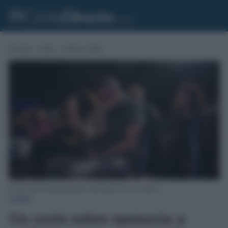
Portada
»
Cádiz
»
Cultura Cádiz
El autor del documental ganador emocionado al oír el veredicto.
CÁDIZ
Un corto sobre memoria y