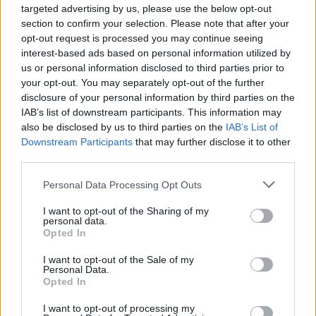
targeted advertising by us, please use the below opt-out
demuestra que la urgencia también puede ser motor de
section to confirm your selection. Please note that after your
innovación documental.
opt-out request is processed you may continue seeing
interest-based ads based on personal information utilized by
us or personal information disclosed to third parties prior to
TEMAS:
Cultura Cádiz
your opt-out. You may separately opt-out of the further
disclosure of your personal information by third parties on the
Más de Cádiz
IAB’s list of downstream participants. This information may
also be disclosed by us to third parties on the
IAB’s List of
Downstream Participants
that may further disclose it to other
third parties.
Please note that this website/app uses one or more Google
Personal Data Processing Opt Outs
services and may gather and store information including but
not limited to your visit or usage behaviour. You may click to
I want to opt-out of the Sharing of my
personal data.
grant or deny consent to Google and its third-party tags to
Opted In
use your data for below specified purposes in below Google
consent section.
I want to opt-out of the Sale of my
Personal Data.
Opted In
I want to opt-out of processing my