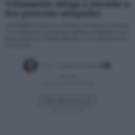
Villamartín obliga a rescatar a
dos personas atrapadas
Los bomberos lograron extinguir las llamas y evacuar
a los ocupantes, que habían quedado atrapados en un
patio mientras el fuego afectaba a una habitación de
la vivienda
Escrito por:
José Manuel García Bautista
03/07/2026
Actualizado:
03/07/2026 (10:33 AM)
Añadir Cádiz Directo en
Síguenos en Google