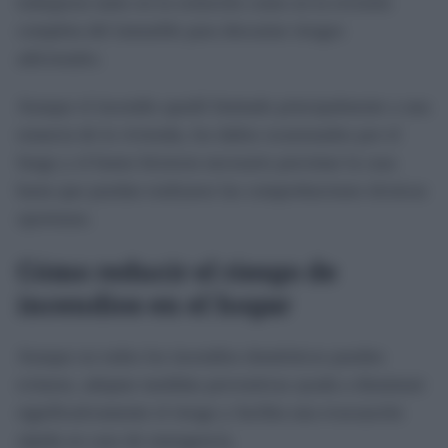
trabajaron tanto en la extinción como en la revisión
completa del inmueble para descartar riesgos
adicionales.
Aunque el incendio quedó limitado principalmente a una
estancia de la vivienda, los daños ocasionados por el
fuego y el humo hicieron necesario precintar la casa
hasta que puedan realizarse las comprobaciones técnicas
oportunas.
Cómo reducir el riesgo de
incendios en el hogar
Aunque no todos los incendios domésticos pueden
evitarse, adoptar medidas preventivas ayuda a disminuir
significativamente el riesgo y facilita una evacuación
rápida en caso de emergencia.