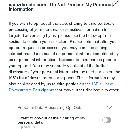
cadizdirecto.com -
Do Not Process My Personal
Information
Las autoridades insisten además en elaborar un plan
familiar de actuación para que todos los ocupantes sepan
If you wish to opt-out of the sale, sharing to third parties, or
cómo reaccionar ante una situación de emergencia,
processing of your personal or sensitive information for
targeted advertising by us, please use the below opt-out
especialmente cuando hay menores, personas mayores o
section to confirm your selection. Please note that after your
mascotas en el domicilio.
opt-out request is processed you may continue seeing
interest-based ads based on personal information utilized by
us or personal information disclosed to third parties prior to
TEMAS:
Incendios en Cádiz
Provincia de Cádiz
your opt-out. You may separately opt-out of the further
disclosure of your personal information by third parties on the
Más de Cádiz
IAB’s list of downstream participants. This information may
also be disclosed by us to third parties on the
IAB’s List of
Downstream Participants
that may further disclose it to other
third parties.
Please note that this website/app uses one or more Google
Personal Data Processing Opt Outs
services and may gather and store information including but
not limited to your visit or usage behaviour. You may click to
I want to opt-out of the Sharing of my
personal data.
grant or deny consent to Google and its third-party tags to
Opted In