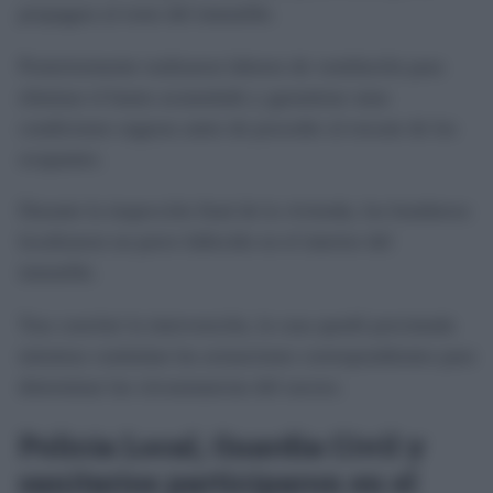
propagara al resto del inmueble.
Posteriormente realizaron labores de ventilación para
eliminar el humo acumulado y garantizar unas
condiciones seguras antes de proceder al rescate de los
ocupantes.
Durante la inspección final de la vivienda, los bomberos
localizaron un perro fallecido en el interior del
inmueble.
Tras concluir la intervención, la casa quedó precintada
mientras continúan las actuaciones correspondientes para
determinar las circunstancias del suceso.
Policía Local, Guardia Civil y
sanitarios participaron en el