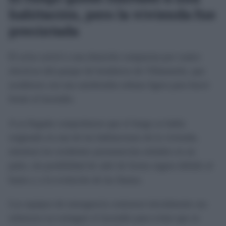
habitación, pero la vivienda fue
precintada
El aviso activó a una dotación compuesta por cuatro
efectivos del parque de bomberos de Villamartín, que
acudieron con una autobomba urbana ligera para hacer
frente al incendio.
A su llegada comprobaron que el fuego se había
originado en una de las habitaciones de la vivienda,
mientras los residentes permanecían aislados en un
patio, sin posibilidad de salir de forma segura debido al
humo y a la evolución de las llamas.
Los equipos de emergencia centraron inicialmente sus
esfuerzos en extinguir el incendio para evitar que se