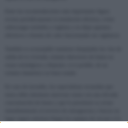
Entre las recomendaciones más importantes figura
revisar periódicamente la instalación eléctrica, evitar
sobrecargar enchufes y regletas y no dejar aparatos
eléctricos o fuentes de calor funcionando sin vigilancia.
También es aconsejable mantener despejadas las vías de
salida de la vivienda, instalar detectores de humo en
zonas estratégicas y disponer, si es posible, de un
extintor doméstico en buen estado.
En caso de incendio, los especialistas recuerdan que
nunca debe intentarse atravesar zonas con una elevada
concentración de humo y que lo prioritario es avisar
inmediatamente al servicio de emergencias y buscar un
lugar seguro mientras llegan los equipos de rescate si la
evacuación no es posible.