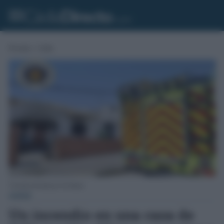
Portada
»
Cádiz
Vivienda afectada por las llamas.
CÁDIZ
Un incendio en una casa de