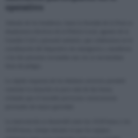
operativo
Además de los bomberos, hasta la Avenida de la Feria se
desplazaron efectivos de la Policía Local, agentes de la
Guardia Civil y personal sanitario, que colaboraron en la
coordinación del dispositivo de emergencia y atendieron
a las dos personas rescatadas una vez se encontraban
fuera de peligro.
La rápida respuesta de los distintos servicios permitió
controlar la situación en poco más de dos horas,
evitando que el incendio provocara consecuencias
personales de mayor gravedad.
La intervención se desarrolló entre las 14:20 horas y las
16:50 horas, tiempo durante el que los equipos