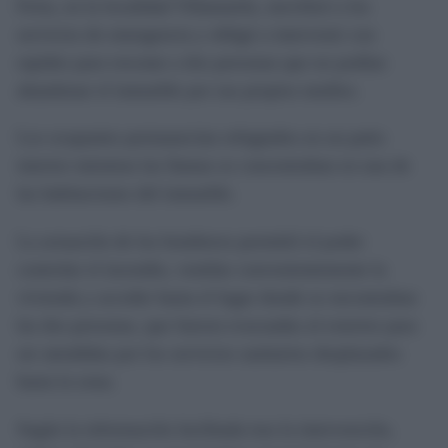
Feria, en la localidad Villamartín, movilizó a los
servicios de emergencia y obligó a intervenir con
rapidez para rescatar a dos personas que no podían
abandonar el inmueble por sus propios medios.
Los ocupantes permanecían refugiados en un patio
interior mientras las llamas se concentraban en una de
las habitaciones del inmueble.
La actuación de los bomberos permitió el poder
controlar el incendio, ventilar convenientemente la
vivienda y acceder hasta el lugar donde se encontraban
las dos personas, que fueron evacuadas al exterior para
ser atendidas por los servicios sanitarios desplazados
hasta la zona.
Según la información facilitada tras la intervención,