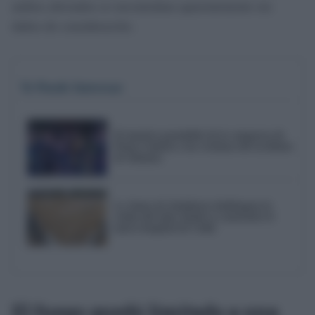
ambos afectados se encontraban aparentemente sin
daños de consideración.
Te Puede Interesar
El emotivo pasodoble de la comparsa de
Punta Umbría a las víctimas del accidente
de Adamuz
La Junta de Andalucía desbloquea la
cesión del solar donde se construirá el
nuevo hospital de Cádiz
El fuego quedó limitado a una