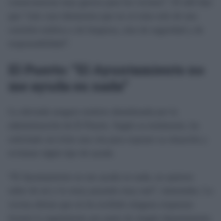
consecuencias muy graves para los vecinos”. El edil dijo
que “este caso demuestra que no se trata solo de una
cuestión estética o de limpieza, sino de seguridad y de
responsabilidad”.
El Puerto: “El Ayuntamiento no
me ayuda en nada”
La afectada asegura sentirse abandonada por la
administración de El Puerto. Según su testimonio, ha
solicitado sin éxito una cita para exponer su situación y
reclamar algún tipo de ayuda.
“El Ayuntamiento no me ayuda en nada, no quieren
saber de mí y lo estoy pasando muy mal”, lamentaba. La
vecina afirma que no ha recibido ninguna respuesta
formal ni seguimiento por parte de ningún departamento