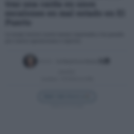
tras una caída en unos
escalones en mal estado en El
Puerto
La mujer estuvo nueve meses ingresada y ha pasado
por cuatro operaciones e injertos
Escrito por:
José Manuel García Bautista
06/10/2025
Actualizado:
27/01/2026 (21:16 PM)
Añadir Cádiz Directo en
Síguenos en Google