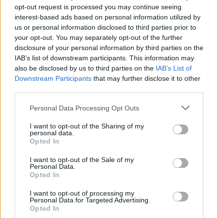
resignación.
opt-out request is processed you may continue seeing
interest-based ads based on personal information utilized by
us or personal information disclosed to third parties prior to
TEMAS:
Puerto de Santa María
your opt-out. You may separately opt-out of the further
disclosure of your personal information by third parties on the
Más de Cádiz
IAB’s list of downstream participants. This information may
also be disclosed by us to third parties on the
IAB’s List of
Downstream Participants
that may further disclose it to other
third parties.
Please note that this website/app uses one or more Google
Personal Data Processing Opt Outs
services and may gather and store information including but
not limited to your visit or usage behaviour. You may click to
I want to opt-out of the Sharing of my
personal data.
grant or deny consent to Google and its third-party tags to
Opted In
use your data for below specified purposes in below Google
consent section.
I want to opt-out of the Sale of my
Personal Data.
Opted In
I want to opt-out of processing my
Personal Data for Targeted Advertising.
Opted In