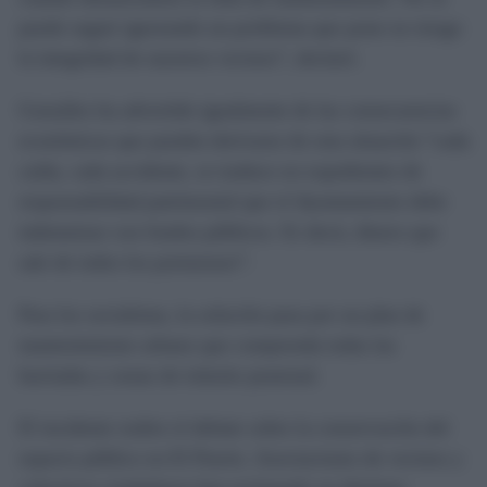
puede seguir ignorando un problema que pone en riesgo
la integridad de nuestros vecinos”, declaró.
González ha advertido igualmente de las consecuencias
económicas que pueden derivarse de esta situación “cada
caída, cada accidente, se traduce en expedientes de
responsabilidad patrimonial que el Ayuntamiento debe
indemnizar con fondos públicos. Es decir, dinero que
sale de todos los portuenses”.
Para los socialistas, la solución pasa por un plan de
mantenimiento urbano que comprenda todas las
barriadas y zonas de tránsito peatonal.
El incidente reabre el debate sobre la conservación del
espacio público en El Puerto. Asociaciones de vecinos y