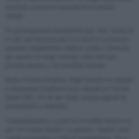
municipal, a pesar de la gravedad de las lesiones
sufridas.
El caso ha generado preocupación entre otros vecinos de
la zona, que denuncian que los escalones y pavimentos
presentan irregularidades, baldosas sueltas y desniveles
que suponen un riesgo constante, sobre todo para
personas mayores o con movilidad reducida.
Desde el Partido Socialista, Ángel González ha reiterado
su llamamiento al gobierno local, liderado por Germán
Beardo (PP), a fin de que adopte medidas urgentes de
mantenimiento y seguridad.
“Lamentablemente, y a pesar de la realidad virtual en la
que vive Germán Beardo y su gobierno, tenemos razón
cuando denunciamos la falta de mantenimiento. No se