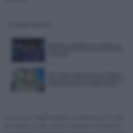
Te Puede Interesar
El emotivo pasodoble de la comparsa de
Punta Umbría a las víctimas del accidente
de Adamuz
AIG reclama explicaciones por el bloqueo
de dos promociones de vivienda pública en
Cádiz financiadas con fondos europeos
Su portavoz, Ángel González, ha indicado que “la falta
de cuidado en calles, plazas y barriadas está teniendo