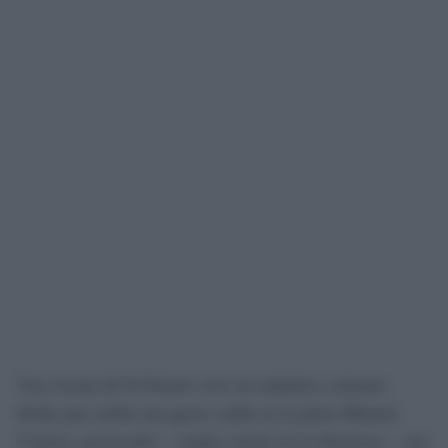
Una vecina de El Puerto vive un auténtico calvario
desde que sufrió una grave caída en la plaza Manuel
Cuenca, provocada —según consta en la denuncia— por