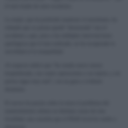
el mal estado de unos escalones.
La mujer, que ha preferido mantener el anonimato, ha
relatado que su pierna quedó “destrozada” tras el
accidente y que, pese a las múltiples intervenciones
quirúrgicas que le han realizado, no ha recuperado la
movilidad ni la tranquilidad.
Al respecto indicó que “he estado nueve meses
hospitalizada, con cuatro operaciones y un injerto, y mi
pierna sigue muy mal”, con un gran y evidente
desánimo.
El suceso ha puesto sobre la mesa el problema del
mantenimiento urbano en distintas zonas de esta
localidad, una cuestión que el PSOE local ha vuelto a
denunciar.