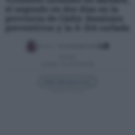
el segundo en dos días en la
provincia de Cádiz: desalojos
preventivos y la A-314 cortada
Escrito por:
José Luis Porquicho Prada
07/07/2026
Actualizado:
07/07/2026 (20:26 PM)
Añadir Cádiz Directo en
Síguenos en Google