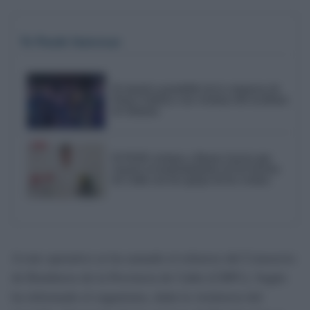
Te Puede Interesar
El emotivo pasodoble de la comparsa de
Punta Umbría a las víctimas del accidente
de Adamuz
El PSOE reclama a Bruno García que
reactive el mantenimiento de los barrios
de Cádiz tras las quejas de los vecinos
A este operativo se ha sumado el refuerzo del Consorcio
de Bomberos de la Provincia de Cádiz (CBPC). Según
ha informado el organismo, dada la virulencia del