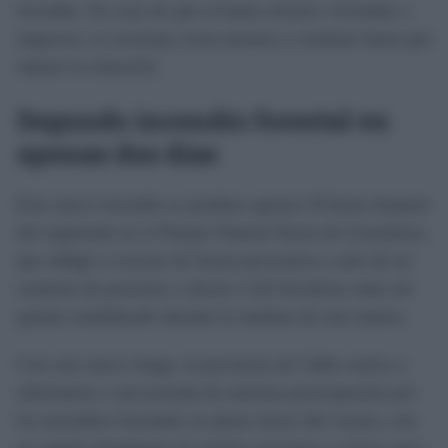
incendio. En caso de que el humo alcance viviendas o
negocios, se aconseja cerrar puertas y ventanas hasta que
mejore la situación.
Segundo incendio forestal en
apenas dos días
Este nuevo incendio se produce apenas 24 horas después
del registrado en el Parque Natural Sierra de Grazalema,
que obligó a evacuar de forma preventiva a más de un
centenar de personas y afectó a 222 hectáreas antes de
quedar estabilizado durante la mañana de este martes.
Con este nuevo fuego, la provincia de Cádiz vuelve a
enfrentarse a una jornada de máxima preocupación por
los incendios forestales en pleno inicio del verano, con