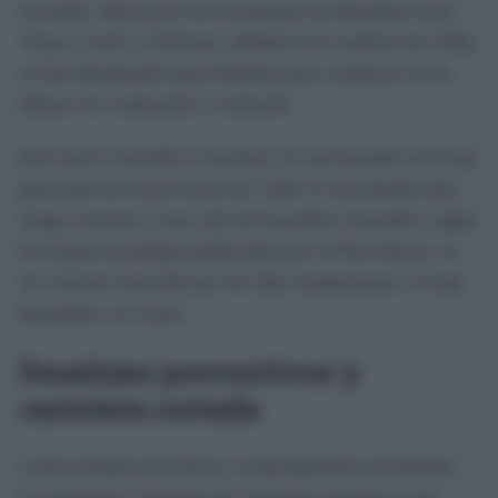
incendio, dotaciones de los parques de Benalup-Casas
Viejas, Conil y Chiclana, además de la nodriza de Cádiz,
se han desplazado hasta Barbate para colaborar en las
labores de contención y extinción.
Este nuevo incendio se produce en una jornada en la que
gran parte de la provincia de Cádiz se encontraba bajo
riesgo extremo o muy alto de incendios forestales, según
los mapas de peligro publicados por el Plan Infoca, en
un contexto marcado por las altas temperaturas, la baja
humedad y el viento.
Desalojos preventivos y
carretera cortada
Como medida preventiva, el Ayuntamiento de Barbate
ha ordenado el desalojo de viviendas situadas en las