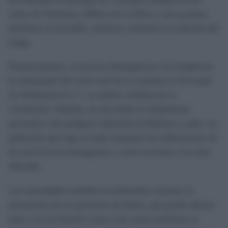
zonas de Veteranos, Ribera de la Oliva y otros puntos
próximos al incendio, mientras continúa la evolución del
fuego.
Posteriormente, el servicio Emergencias 112 Andalucía
ha informado del corte total de la carretera A-314 entre
los kilómetros 0 y 7, en ambos sentidos de la
circulación. Además, ha decretado el alejamiento
preventivo del polígono industrial de Barbate y pide a la
población que siga en todo momento las indicaciones de
los servicios de emergencia y evite acercarse a la zona
afectada.
Las autoridades también recomiendan extremar la
precaución por la presencia de humo, que puede afectar
tanto a la circulación como a las zonas próximas al