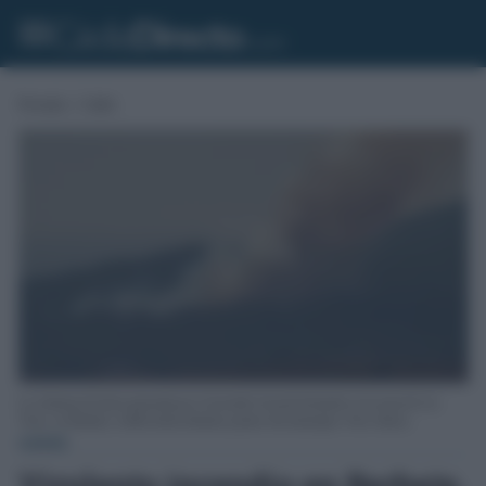
Portada
»
Cádiz
La columna de humo generada por el incendio forestal declarado en la zona de Los
Visos, en Barbate, visible desde distintos puntos del municipio. Foto: Infoca.
CÁDIZ
Virulento incendio en Barbate,