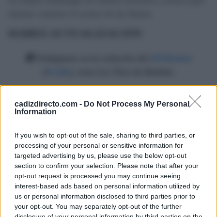
un amplio despliegue de medios terrestres y aéreos para
intentar contener el avance de las llamas.
HABRÁ ACTUALIZACIÓN
🔴 Trabajamos en la extinción del
#IFBarbate
(
#Cádiz
), zona Los Visos de Barbate.
MEDIOS:
cadizdirecto.com -
Do Not Process My Personal
🧑‍🚒 50 efectivos terrestres
Information
🚒 2 autobombas
🚁 2 semipesados, 1 pesado, 1 de mando
If you wish to opt-out of the sale, sharing to third parties, or
processing of your personal or sensitive information for
🛩️ 4 anfibios ligeros, 1 de coordinación
targeted advertising by us, please use the below opt-out
pic.twitter.com/PyGanBT8p2
section to confirm your selection. Please note that after your
opt-out request is processed you may continue seeing
— EMA INFOCA (@Plan_INFOCA)
July 7, 2026
interest-based ads based on personal information utilized by
us or personal information disclosed to third parties prior to
your opt-out. You may separately opt-out of the further
disclosure of your personal information by third parties on the