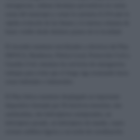
emergencias, ordenar desalojos preventivos en varias
zonas del municipio y cortar la carretera A-314 ante la
rápida evolución de las llamas y la intensa columna de
humo visible desde distintos puntos de la localidad.
El incendio mantiene movilizados a efectivos del Plan
INFOCA, Bomberos, Policía Local, Protección Civil y
Guardia Civil, mientras los servicios de emergencias
trabajan para evitar que el fuego siga avanzando hacia
zonas habitadas e industriales.
El Plan Infoca mantiene desplegado un importante
dispositivo formado por 50 efectivos terrestres, dos
autobombas, dos helicópteros semipesados, un
helicóptero pesado, un helicóptero de mando, cuatro
aviones anfibios ligeros y un avión de coordinación.