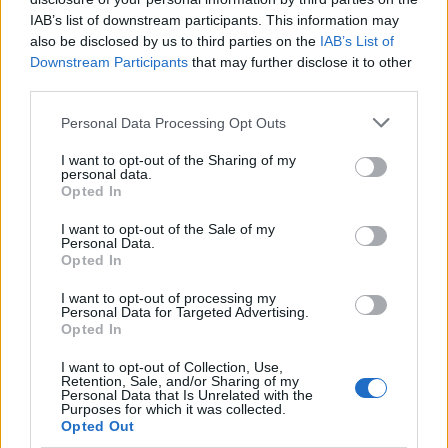
Más de Cádiz
IAB’s list of downstream participants. This information may
also be disclosed by us to third parties on the
IAB’s List of
Downstream Participants
that may further disclose it to other
third parties.
Please note that this website/app uses one or more Google
Personal Data Processing Opt Outs
services and may gather and store information including but
not limited to your visit or usage behaviour. You may click to
I want to opt-out of the Sharing of my
personal data.
grant or deny consent to Google and its third-party tags to
Opted In
use your data for below specified purposes in below Google
consent section.
I want to opt-out of the Sale of my
Personal Data.
Opted In
I want to opt-out of processing my
Personal Data for Targeted Advertising.
Opted In
I want to opt-out of Collection, Use,
Retention, Sale, and/or Sharing of my
Personal Data that Is Unrelated with the
Purposes for which it was collected.
Opted Out