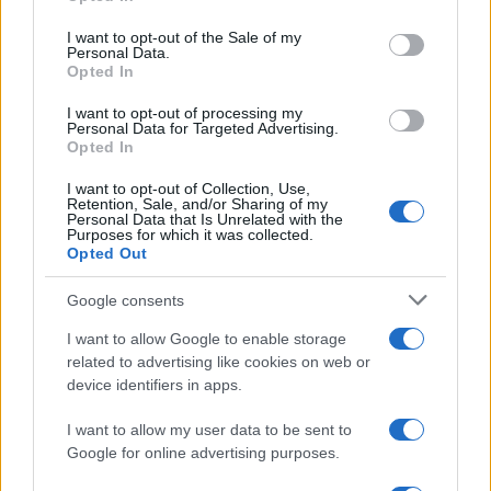
invasivas
, como la terapia con células madre, puede
use your data for below specified purposes in below Google
consent section.
mejorar significativamente la calidad de vida de quienes
I want to opt-out of the Sale of my
Personal Data.
padecen esta condición” concluye el Dr. Noval, quien,
Opted In
con sus perspicaces ideas, que abarcan tanto terapias
I want to opt-out of processing my
avanzadas como medidas preventivas, ofrece un plan
Personal Data for Targeted Advertising.
Opted In
integral para
abordar de manera efectiva este desafío
global
.
I want to opt-out of Collection, Use,
Retention, Sale, and/or Sharing of my
Personal Data that Is Unrelated with the
NOTICIAS RELACIONADAS
Purposes for which it was collected.
Opted Out
Google consents
I want to allow Google to enable storage
related to advertising like cookies on web or
Nueva alerta de la
Cuidado si alquilas un
device identifiers in apps.
Guardia Civil por la
coche este verano: la
estafa de las facturas
OCU alerta del despiste
I want to allow my user data to be sent to
falsas: así pueden
que puede salir muy
Google for online advertising purposes.
vaciar la cuenta de una
caro
empresa