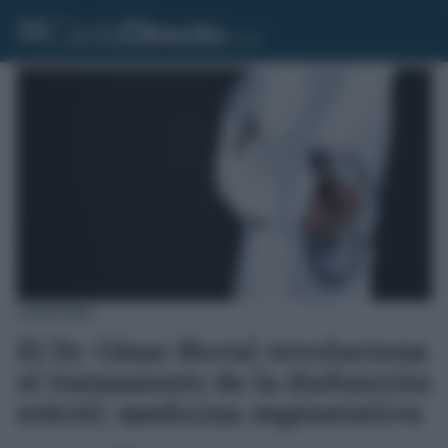
CONSUMO
El Dr. César Noval revoluciona
el tratamiento de la disfunción
eréctil: medicina regenerativa