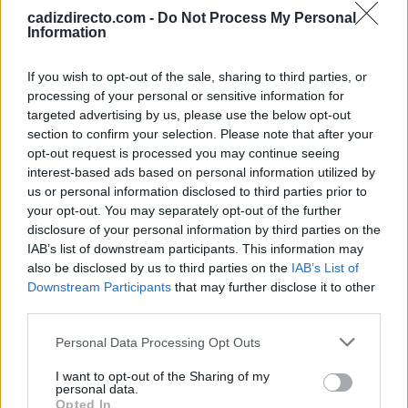
disfunción eréctil. “Las células madre, capaces de la
cadizdirecto.com -
Do Not Process My Personal
Information
regeneración de tejidos, han demostrado ser
prometedoras al estimular la
formación de nuevos
If you wish to opt-out of the sale, sharing to third parties, or
vasos sanguíneos en el pene
y regenerar su capa
processing of your personal or sensitive information for
endotelial interna. Esta terapia emergente se alinea con
targeted advertising by us, please use the below opt-out
section to confirm your selection. Please note that after your
principios menos invasivos y a menudo es la opción
opt-out request is processed you may continue seeing
preferida, en conjunto con medidas de higiene", comenta
interest-based ads based on personal information utilized by
el César Noval.
us or personal information disclosed to third parties prior to
your opt-out. You may separately opt-out of the further
disclosure of your personal information by third parties on the
En una era marcada por el aumento de los casos de
IAB’s list of downstream participants. This information may
impotencia en todo el mundo, un enfoque integral es
also be disclosed by us to third parties on the
IAB’s List of
fundamental. “Si bien las prótesis de pene siguen siendo
Downstream Participants
that may further disclose it to other
third parties.
una opción viable para casos graves, es imperativo
considerar todo el espectro de implicaciones y riesgos
Please note that this website/app uses one or more Google
Personal Data Processing Opt Outs
services and may gather and store information including but
asociados.
Priorizar la salud sexual
a través de
not limited to your visit or usage behaviour. You may click to
I want to opt-out of the Sharing of my
hábitos saludables y alternativas terapéuticas menos
personal data.
grant or deny consent to Google and its third-party tags to
Opted In