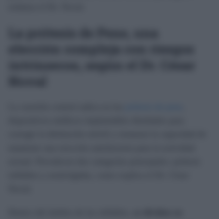
enfatiza el Dr. Noval.
La prótesis de Pene, una
elección compleja con riesgos
intrínsecos, según el Dr. César
Noval
La cuestión central radica en las
prótesis de pene
,
dispositivos médicos implantables diseñados para
corregir la disfunción eréctil y restaurar la capacidad de
mantener una erección satisfactoria para la actividad
sexual. Prevalecen dos categorías principales: prótesis
inflables y semirrígidas, como explica el Dr. César
Noval.
Dentro del ámbito de las inflables,
se dividen en