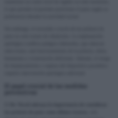
mantienen un cierto nivel de rigidez en todo momento,
lo que permite al paciente posicionar el pene según su
preferencia durante la actividad sexual.
Sin embargo, el recorrido a través de las prótesis de
pene no está exento de obstáculos. La implantación
quirúrgica conlleva peligros inherentes, que abarcan
infecciones, mal funcionamiento de la prótesis, dolor,
hematoma y cicatrización deficiente. Además, el riesgo
de desplazamiento o ruptura del dispositivo prostético
requiere intervención quirúrgica adicional.
El papel crucial de las medidas
preventivas
El
Dr. Noval subraya la importancia de considerar
las prótesis de pene como último recurso
, solo