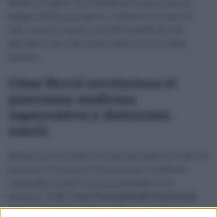
después de agotar vías terapéuticas menos invasivas.
Integrar hábitos preventivos, cambios en el estilo de
vida, ejercicio regular y una dieta equilibrada son
alternativas que vale la pena explorar en las etapas
iniciales.
César Noval revoluciona el
panorama: medicina
regenerativa y disfunción
eréctil
Mientras que las prótesis de pene presentan una solución
potencial, los avances revolucionarios en medicina
regenerativa arrojan una luz prometedora en el
horizonte. El
Dr. César Noval defiende el potencial
terapéutico de las células madre
para corregir la