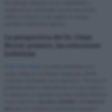
Sin embargo, adentrarse en las complejidades y
complicaciones relacionadas con esta intervención
médica es esencial, ya que implica un enfoque
quirúrgico notablemente agresivo.
La perspectiva del Dr. César
Noval: primero, las soluciones
holísticas
El
Dr. César Noval
, un nombre prominente en el
campo, aboga por un enfoque integral para abordar
cuestiones relacionadas con la impotencia. "En casos de
problemas médicos, especialmente en lo que respecta a
la impotencia, es imperativo priorizar medidas holísticas
como el ejercicio,
una dieta saludable y el control de
peso
antes de considerar la intervención quirúrgica",