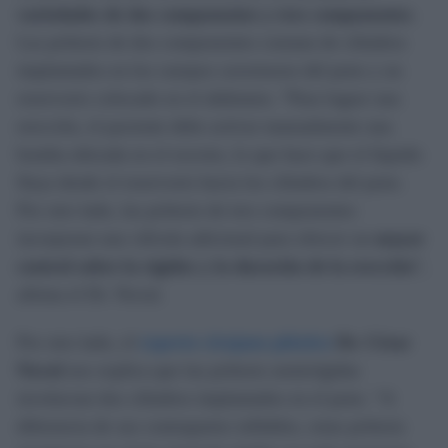
variedades de dos componentes y tres componentes
.
Las prótesis de dos componentes constan de cilindros
implantados en los cuerpos cavernosos del pene y un
reservorio colocado en el abdomen. “Para lograr una
erección, el paciente debe activar manualmente una
bomba ubicada en el escroto, lo que hace que el líquido
fluya desde el reservorio hacia los cilindros del pene.
Por otro lado, las prótesis de tres componentes
incorporan una válvula adicional para ofrecer un
mayor
control sobre la rigidez y la duración de la erección
”,
afirma el Dr. Noval.
Por otro lado, el
experto cirujano plástico
Dr. César
Noval
nos explica que las prótesis semirrígidas
involucran dos cilindros implantados en el pene. “A
diferencia de sus contrapartes inflables, estas prótesis