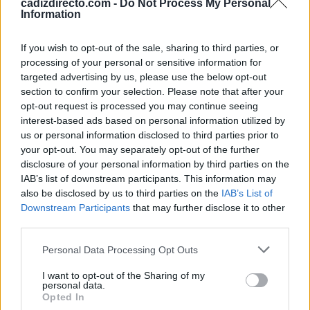
cadizdirecto.com -
Do Not Process My Personal
Information
If you wish to opt-out of the sale, sharing to third parties, or
processing of your personal or sensitive information for
targeted advertising by us, please use the below opt-out
section to confirm your selection. Please note that after your
Las mejores formas de comprar y
opt-out request is processed you may continue seeing
ahorrar dinero en Temu con un bono en
interest-based ads based on personal information utilized by
us or personal information disclosed to third parties prior to
los códigos descuento
your opt-out. You may separately opt-out of the further
disclosure of your personal information by third parties on the
IAB’s list of downstream participants. This information may
also be disclosed by us to third parties on the
IAB’s List of
Downstream Participants
that may further disclose it to other
third parties.
Please note that this website/app uses one or more Google
Personal Data Processing Opt Outs
services and may gather and store information including but
not limited to your visit or usage behaviour. You may click to
I want to opt-out of the Sharing of my
personal data.
grant or deny consent to Google and its third-party tags to
Opted In
use your data for below specified purposes in below Google