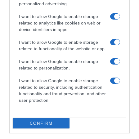
personalized advertising.
I want to allow Google to enable storage
related to analytics like cookies on web or
device identifiers in apps.
I want to allow Google to enable storage
related to functionality of the website or app.
I want to allow Google to enable storage
related to personalization.
I want to allow Google to enable storage
INFORMACIÓN LEGAL Y POLÍTICA DE PRIVACIDAD
related to security, including authentication
functionality and fraud prevention, and other
user protection.
QUIENES SOMOS
CONTACTO
CONFIRM
© 2026 Cádiz Directo.
Web editada y gestionada por Bamboleo Medial SL, Avda del Perú 12 11007