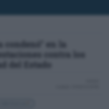
 condenó" en la
staciones contra los
d del Estado
19/10/2015
Actualizado:
21/05/2025 (22:48 PM)
 Cádiz Directo en