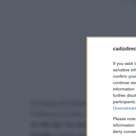
Sí
cadizdire
If you wish 
sensitive in
confirm you
continue se
information 
further disc
El Equipo de Gobierno del Ayuntamien
participants
Downstream 
Gobierno en Cádiz, Javier de Torre,
qu
Please note
en 100 días’ los insultos proferidos
information 
deny consent
Estado
en dicho foro por un ciudadano