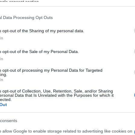
ogle consent section.
nclusión del acto que el Ayuntamiento de Cádiz
l Data Processing Opt Outs
ciones ni compartía las faltas de respeto a las
o opt-out of the Sharing of my personal data.
stado. Además,
detalla que el ciudadano que
In
ndido por miembros del Equipo de Gobierno.
o opt-out of the Sale of my Personal Data.
In
va a “consentir” que el subdelegado del
to opt-out of processing my Personal Data for Targeted
 delegado político en la provincia, embarre
y
ing.
In
amiento de Cádiz utilizando para ello las
o opt-out of Collection, Use, Retention, Sale, and/or Sharing
entes problemas en un acto público”.
ersonal Data that Is Unrelated with the Purposes for which it
lected.
Out
o se aprecia cómo el concejal de Seguridad
consents
poner fin a la situación generada
por el
o allow Google to enable storage related to advertising like cookies on
ría González, realiza un gesto de sorpresa y