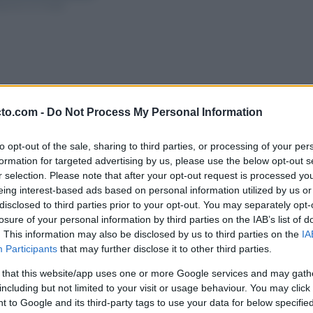
guenos en Google
cto.com -
Do Not Process My Personal Information
to opt-out of the sale, sharing to third parties, or processing of your per
formation for targeted advertising by us, please use the below opt-out s
r selection. Please note that after your opt-out request is processed y
eing interest-based ads based on personal information utilized by us or
disclosed to third parties prior to your opt-out. You may separately opt-
losure of your personal information by third parties on the IAB’s list of
to de Cádiz recuerda al subdelegado del
. This information may also be disclosed by us to third parties on the
IA
Participants
that may further disclose it to other third parties.
e ya condenó en la propia asamblea ‘Cádiz
 that this website/app uses one or more Google services and may gath
 contra las Fuerzas y Cuerpos de Seguridad del
including but not limited to your visit or usage behaviour. You may click 
 to Google and its third-party tags to use your data for below specifi
 que tomó la palabra para hacer una pregunta.