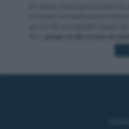
Por último, recalca que esas faltas de
del Estado son manifestaciones imprev
que por ello era imposible impedir que
días’,
porque en ella el turno de palab
INFORMA