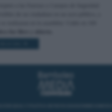
 respeto a las Fuerzas y Cuerpos de Seguridad
isibles de un ciudadano en un acto público, y
 se realizaran en la asamblea ‘Cádiz en 100
ra fue libre y abierto.
Más de Cádiz
CIÓN LEGAL Y POLÍTICA DE PRIVACIDAD
QUIENES SOMOS
C