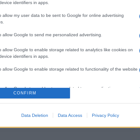
evice identifiers in apps.
a, a la que antes él mismo había llamado la
o allow my user data to be sent to Google for online advertising
tes.
s.
to allow Google to send me personalized advertising.
o allow Google to enable storage related to analytics like cookies on
evice identifiers in apps.
o allow Google to enable storage related to functionality of the website
la comparsa de Punta Umbría a las víctimas del
o allow Google to enable storage related to personalization.
CONFIRM
García que reactive el mantenimiento de los barrios
o allow Google to enable storage related to security, including
e los vecinos
cation functionality and fraud prevention, and other user protection.
Data Deletion
Data Access
Privacy Policy