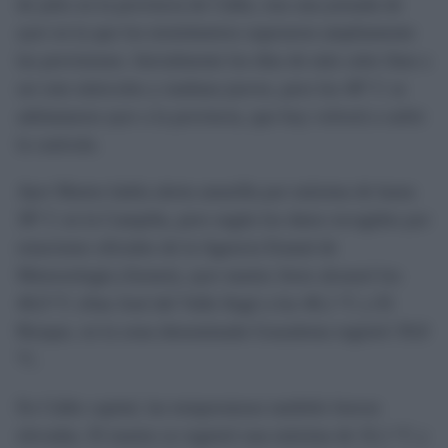
de julio en la provincia de Cádiz, tras una jornada de
ayer en la que los termómetros superaron ampliamente
las previsiones. Inicialmente los días de más calor iban a
ser este míercoles y mañana jueves, pero los 40º C se
adelantaron ayer a la provincia, que hoy volverá a sufrir
la canícula.
Ayer Martes había alerta amarilla por máxima de hasta
38º C en la Campiña, pero según los datos recogidos por
estaciones oficiales de la Agencia Estatal de
Meteorología (Aemet), ayer martes Jerez alcanzó los
40,9 ºC oSan José del Valle llegó a los 40,1 ºC y El
Bosque, en la zona denominada Grazalema registró 39,8
ºC.
En Cádiz capital, las temperaturas también fueron
elevadas. El martes se registró una máxima de 32,1 ºC y