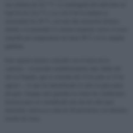
una mínima de 23,7 ºC. La madrugada del miércoles no
bajó de los 23,2 ºC y ya a las 9 de la mañana se
alcanzaban los 26 ºC, con una alta sensación térmica
debido a la humedad. La Aemet mantiene activo el aviso
amarillo por temperaturas de hasta 38 ºC en la campiña
gaditana.
Este repunte térmico coincide con el inicio de la
canícula —el periodo estadísticamente más cálido del
año en España, que se extiende del 15 de julio al 15 de
agosto—, lo que ha intensificado el calor en gran parte
del país. Aunque este episodio no reúne las condiciones
técnicas para ser considerado una ola de calor (por
duración), afecta ya a más de 30 provincias con distintos
niveles de aviso.