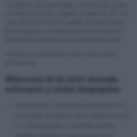
con mínimas que apenas bajan y máximas que, aunque
no subirán mucho más, seguirán rondando los 38 °C en
zonas del interior como la campiña. El viento soplará
flojo en general, con componente este en el Estrecho,
donde podrá alcanzar rachas ocasionalmente fuertes.
Te dejamos la predicción por días y zonas para los
próximos días:
Miércoles 16 de julio: jornada
sofocante y cielos despejados
Litoral gaditano: Temperaturas máximas de 29 ºC
en la capital, con mínimas que no bajarán de los 23
ºC. Cielos despejados y viento flojo variable.
Ambiente bochornoso desde primeras horas.