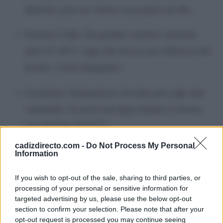
duración, pero los valores son propios de ella.
Estrecho Cádiz: Sin grandes cambios: máximas
entre 27–28 °C, algo más frescas por influencia del
levante. Cielos despejados.
Grazalema: Temperaturas elevadas pero algo más
contenidas. Se prevé una ligera bajada el viernes,
con máximas de 33 °C.
cadizdirecto.com -
Do Not Process My Personal
Information
Fin de semana: el calor se
modera
If you wish to opt-out of the sale, sharing to third parties, or
processing of your personal or sensitive information for
targeted advertising by us, please use the below opt-out
Durante el sábado y domingo las temperaturas seguirán
section to confirm your selection. Please note that after your
siendo altas pero algo más contenidas. Las máximas
opt-out request is processed you may continue seeing