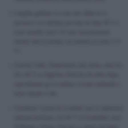
Campiña gaditana: La zona más cálida de la
provincia, con máximas previstas de hasta 38 ºC y
aviso amarillo activo. El calor será persistente
durante toda la jornada, con mínimas en torno a 21
ºC.
Estrecho Cádiz: Temperaturas más suaves, entre los
20 y 26 ºC en Algeciras. Presencia de nubes bajas,
especialmente por la mañana. Levante moderado a
fuerte durante el día.
Grazalema: A pesar de su altitud, ayer se registraron
máximas próximas a los 40 ºC en localidades como
El Bosque u Olvera. Para hoy se espera una ligera