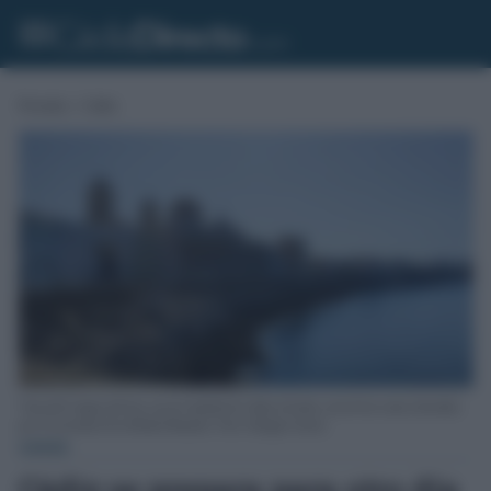
Portada
»
Cádiz
Vista del Campo del Sur con la Catedral de Cádiz al fondo, una de las zonas afectadas
por el recorrido de la Media Maratón. Foto: Eulogio García.
CÁDIZ
Cádiz se prepara para otro día