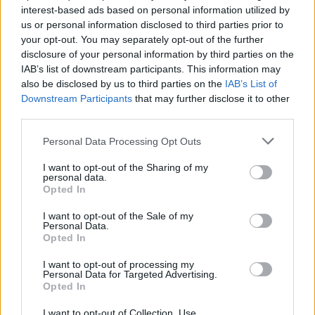
oscilarán entre los 30 y 34 ºC en el interior y entre 27 y
interest-based ads based on personal information utilized by
us or personal information disclosed to third parties prior to
29 ºC en el litoral. Cielos despejados y ambiente seco.
your opt-out. You may separately opt-out of the further
disclosure of your personal information by third parties on the
Más de Cádiz
IAB’s list of downstream participants. This information may
also be disclosed by us to third parties on the
IAB’s List of
Downstream Participants
that may further disclose it to other
third parties.
Please note that this website/app uses one or more Google
Personal Data Processing Opt Outs
services and may gather and store information including but
not limited to your visit or usage behaviour. You may click to
I want to opt-out of the Sharing of my
personal data.
grant or deny consent to Google and its third-party tags to
Opted In
use your data for below specified purposes in below Google
consent section.
I want to opt-out of the Sale of my
Personal Data.
Opted In
I want to opt-out of processing my
Personal Data for Targeted Advertising.
Opted In
I want to opt-out of Collection, Use,