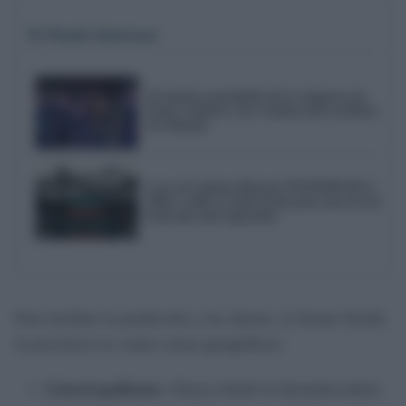
Te Puede Interesar
El emotivo pasodoble de la comparsa de
Punta Umbría a las víctimas del accidente
de Adamuz
Love of Lesbian liderará NOSINMÚSICA
2026: Cádiz ya tiene fecha para uno de sus
festivales más esperados
Para facilitar la predicción y las alertas, la Aemet divide
la provincia en cuatro zonas geográficas:
Litoral gaditano:
Abarca desde la desembocadura