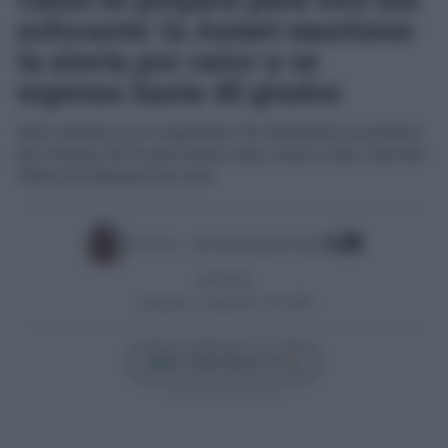
sofocante: la Aemet mantiene
la alerta por calor y se
esperan hasta 40 grados
Ayer martes ya se superaron los 40 grados en puntos
del interior de la provincia como Jerez o San José del
Valle y El Bosque los rozó
Escrito por:
José Luis Porquicho Prada
16/07/2025
Actualizado:
10/08/2025 (15:01 PM)
Añadir Cádiz Directo en
Síguenos en Google