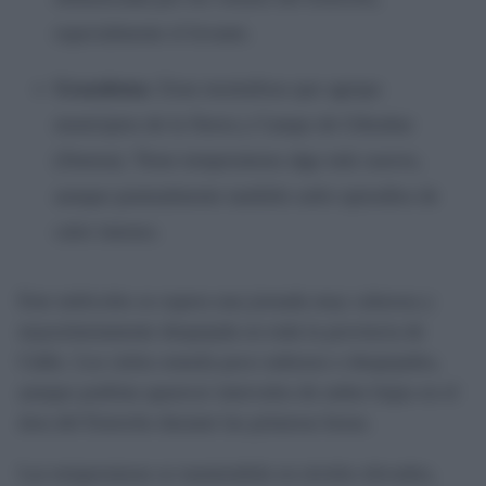
especialmente el levante.
Grazalema:
Zona montañosa que agrupa
municipios de la Sierra y Campo de Gibraltar
(Jimena). Tiene temperaturas algo más suaves,
aunque puntualmente también sufre episodios de
calor intenso.
Este miércoles se espera una jornada muy calurosa y
mayoritariamente despejada en toda la provincia de
Cádiz. Los cielos estarán poco nubosos o despejados,
aunque podrían aparecer intervalos de nubes bajas en el
área del Estrecho durante las primeras horas.
Las temperaturas se mantendrán en niveles elevados,