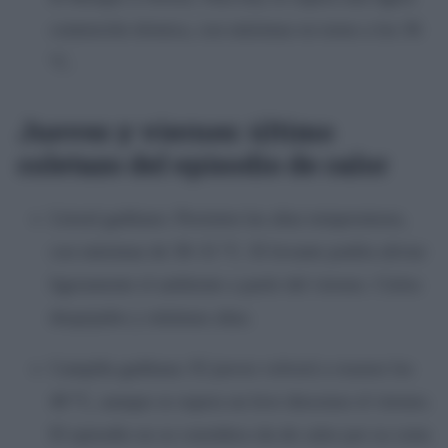
contención térmica, con máximas en torno a los 36
ºC.
Jueves y viernes: último
coletazo del episodio de calor
Litoral gaditano: Persisten las altas temperaturas,
con máximas de 30–31 °C. El levante podría aliviar
ligeramente el ambiente a partir del viernes. Cielos
despejados y mínimas altas.
Campiña gaditana: El jueves volverá a rozarse los
40 °C, aunque se espera un leve descenso el viernes.
El episodio no se considera ola de calor por su corta