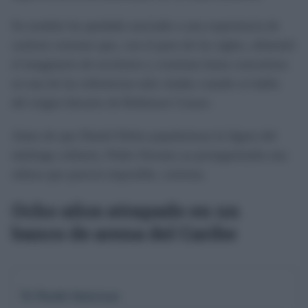
Su nombre ha quedado asociado a una experiencia de
carácter extremo que, con el paso de los siglos, alimentó
el imaginario de escritores y cronistas hasta convertirse
en una de las referencias más citadas cuando se habla
del origen literario de Robinson Crusoe.
Antes de que Daniel Defoe popularizara la figura del
náufrago solitario, Pedro Serrano ya protagonizaba una
odisea que parecía imposible, extrema.
Ocho años atrapado en un
banco de arena del Caribe
Te Puede Interesar