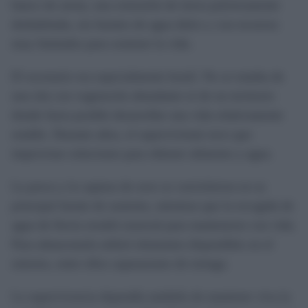
banco de arena, una extensión de tierra prácticamente
deshabitada, sin fuentes de agua dulce y con recursos
muy limitados para sostener la vida.
El escenario era especialmente hostil. No se trataba de
una isla con vegetación abundante ni de un territorio
donde fuera posible desarrollar una vida relativamente
estable. Durante años, el superviviente tuvo que
improvisar soluciones para obtener alimento y agua.
La pesca y la captura de aves se convirtieron en su
principal fuente de sustento, mientras que la recogida de
agua de lluvia resultó esencial para mantenerse con vida.
Para almacenarla utilizó elementos disponibles en el
entorno, entre ellos caparazones de tortuga.
La supervivencia dependía también de mantener viva la