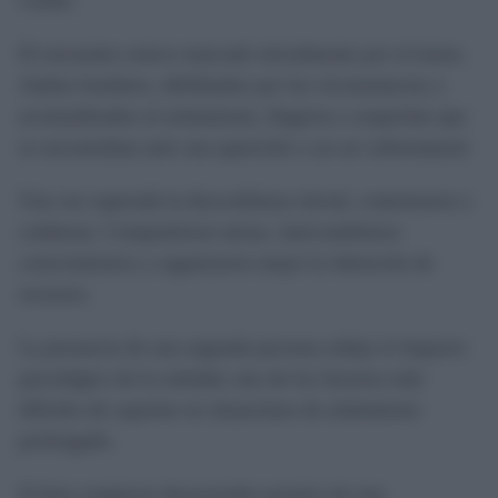
Caribe.
El encuentro estuvo marcado inicialmente por el temor.
Ambos hombres, debilitados por las circunstancias y
acostumbrados al aislamiento, llegaron a sospechar que
se encontraban ante una aparición o un ser sobrenatural.
Una vez superada la desconfianza inicial, comenzaron a
colaborar. Compartieron tareas, intercambiaron
conocimientos y organizaron mejor la obtención de
recursos.
La presencia de una segunda persona redujo el impacto
psicológico de la soledad, uno de los factores más
difíciles de soportar en situaciones de aislamiento
prolongado.
Si bien surgieron desacuerdos propios de una