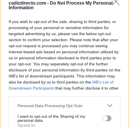
El regreso puso fin a uno de los episodios más
cadizdirecto.com -
Do Not Process My Personal
Information
extraordinarios de supervivencia registrados en la
expansión española por América.
If you wish to opt-out of the sale, sharing to third parties, or
processing of your personal or sensitive information for
La historia de Pedro Serrano circuló durante décadas a
targeted advertising by us, please use the below opt-out
través de relatos históricos y obras literarias. Uno de los
section to confirm your selection. Please note that after your
testimonios más conocidos apareció en los escritos de
opt-out request is processed you may continue seeing
interest-based ads based on personal information utilized by
Garcilaso de la Vega, que contribuyeron a difundir el
us or personal information disclosed to third parties prior to
episodio entre los lectores europeos.
your opt-out. You may separately opt-out of the further
disclosure of your personal information by third parties on the
Con el tiempo, diversos estudiosos han señalado las
IAB’s list of downstream participants. This information may
also be disclosed by us to third parties on the
IAB’s List of
similitudes entre esta experiencia real y la trama
Downstream Participants
that may further disclose it to other
desarrollada siglos después por Daniel Defoe en
third parties.
Robinson Crusoe.
Please note that this website/app uses one or more Google
Personal Data Processing Opt Outs
services and may gather and store information including but
Aunque la novela inglesa incorporó elementos ficticios y
not limited to your visit or usage behaviour. You may click to
I want to opt-out of the Sharing of my
personal data.
tomó influencias de distintas fuentes, el caso de Serrano
grant or deny consent to Google and its third-party tags to
Opted In
use your data for below specified purposes in below Google