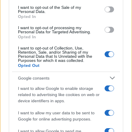
ayudó a consolidar la imagen del náufrago capaz de
consent section.
I want to opt-out of the Sale of my
sobrevivir durante años gracias a su ingenio, resistencia
Personal Data.
Opted In
física y capacidad de adaptación.
I want to opt-out of processing my
Por todo ello, su nombre sigue apareciendo en los
Personal Data for Targeted Advertising.
Opted In
estudios sobre los orígenes de uno de los personajes más
influyentes de la literatura universal.
I want to opt-out of Collection, Use,
Retention, Sale, and/or Sharing of my
Personal Data that Is Unrelated with the
NOTICIAS RELACIONADAS
Purposes for which it was collected.
Opted Out
Google consents
I want to allow Google to enable storage
related to advertising like cookies on web or
Cuando un eclipse
Los mayores
device identifiers in apps.
anunciaba la muerte de
impostores de la
reyes: las leyendas que
historia: las increíbles
I want to allow my user data to be sent to
aún sorprenden
mentiras que
Google for online advertising purposes.
cambiaron el destino
de países
I want to allow Google to send me