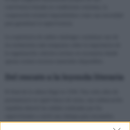
convivencia forzada en condiciones extremas, la
cooperación terminó imponiéndose como una necesidad
para garantizar la supervivencia.
La experiencia de ambos náufragos constituye uno de
los testimonios más tempranos sobre la importancia de
la organización colectiva incluso en escenarios donde
apenas existen recursos materiales disponibles.
Del rescate a la leyenda literaria
El final de la odisea llegó en 1534. Tras ocho años de
permanencia en aquel banco de arena, una embarcación
española detectó las señales realizadas por los
supervivientes y envió una chalupa para rescatarlos.