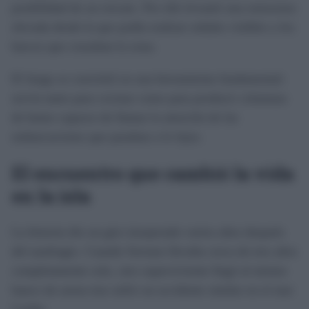
posibilidad de un rescate. Por ello levantó una estructura
elevada desde la que podía realizar señales visibles a los
barcos que cruzaban la zona.
El fuego se convirtió en una herramienta fundamental:
servía tanto para cocinar como para producir columnas
de humo capaces de llamar la atención de las
embarcaciones que pasaban a lo lejos.
El encuentro que cambió la vida
en la isla
La historia dio un giro inesperado varios años después
del naufragio. Cuando Serrano llevaba cerca de tres años
completamente solo, otro superviviente llegó al mismo
banco de arena tras sufrir un accidente similar en el mar