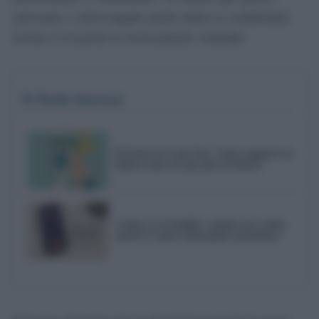
anticuado o sobrecargado puede dañar la credibilidad,
incluso si el portal es técnicamente confiable.
Te Puede Interesar
El botón de Cash Out: Cómo asegurar tu
dinero antes de que pite el árbitro
Casino en el bolsillo: cuándo una sesión
móvil se vuelve demasiado automática