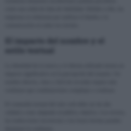
existieran elementos incoherentes podrían percibirse
como una señal de falta de fiabilidad. Debido a ello, las
empresas se esfuerzan por unificar el diseño y la
comunicación en todos los niveles.
El impacto del nombre y el
estilo textual
La identidad de la marca y el idioma utilizado tienen un
impacto significativo en la percepción del usuario. Un
nombre directo, claro y fácil de recordar inspira más
confianza que combinaciones complejas o confusas.
El contenido textual del sitio web debe ser de alta
calidad y estar adaptado al público objetivo. Los errores,
las traducciones incorrectas o las frases hechas pueden
disminuir la confianza.