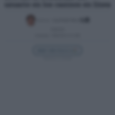
usuario en los casinos en línea
Escrito por:
Lucia Prados Velasco
29/06/2026
Actualizado:
29/06/2026 (11:41 AM)
Añadir Cádiz Directo en
Síguenos en Google