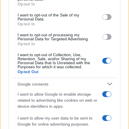
mezclar el casino
Seguridad de las
grant or deny consent to Google and its third-party tags to
Opted In
online con gastos
cuentas
use your data for below specified purposes in below Google
diarios
consent section.
I want to opt-out of the Sale of my
Personal Data.
Opted In
I want to opt-out of processing my
Personal Data for Targeted Advertising.
Opted In
I want to opt-out of Collection, Use,
Bono grande o bono
Estrategias Poker
Retention, Sale, and/or Sharing of my
Personal Data that Is Unrelated with the
útil: cómo evaluar una
Online: Lo Que
Purposes for which it was collected.
bienvenida antes de
Realmente Funciona
Opted Out
depositar
en la Mesa
Google consents
I want to allow Google to enable storage
related to advertising like cookies on web or
device identifiers in apps.
I want to allow my user data to be sent to
El radar 3x3 del
El primer minuto
Google for online advertising purposes.
jugador: cómo elegir
decide: señales para