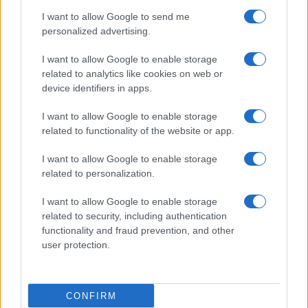
casino online sin
reconocer casinos
I want to allow Google to send me
perder el control de la
online confiables en
personalized advertising.
sesión
Chile 2026
I want to allow Google to enable storage
Más de Juego Responsable
related to analytics like cookies on web or
device identifiers in apps.
I want to allow Google to enable storage
related to functionality of the website or app.
I want to allow Google to enable storage
related to personalization.
I want to allow Google to enable storage
INFORMACIÓN LEGAL Y POLÍTICA DE PRIVACIDAD
related to security, including authentication
functionality and fraud prevention, and other
user protection.
QUIENES SOMOS
CONTACTO
CONFIRM