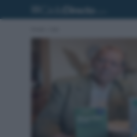
Portada
»
Cádiz