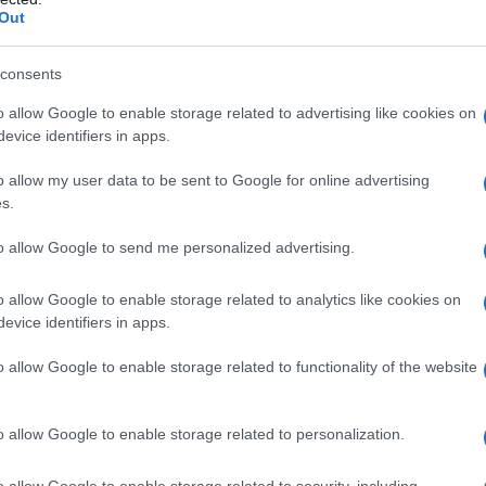
juventud, siempre con sed de conocimiento, y
Out
lo a los demás.
consents
 proyecto asistir al IX Congreso Internacional
o allow Google to enable storage related to advertising like cookies on
á en Cádiz del 27 al 30 de marzo.
evice identifiers in apps.
o allow my user data to be sent to Google for online advertising
al de La lengua Española en Cádiz?
s.
to allow Google to send me personalized advertising.
greso fuese recordado como el punto de partida
enguas cooficiales catalán, gallego y euskera,
o allow Google to enable storage related to analytics like cookies on
evice identifiers in apps.
ución Española, en las Escuelas Oficiales de
 universidades de Andalucía, asi como en toda
o allow Google to enable storage related to functionality of the website
empre que exista un mínimo número de personas
o allow Google to enable storage related to personalization.
o allow Google to enable storage related to security, including