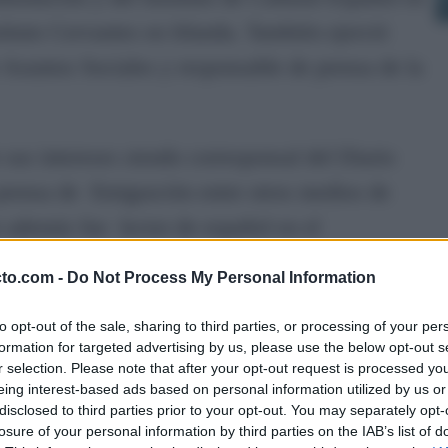
tituto Cervantes en Irlanda. También ejerció
Asuntos Sociales y responsable de prensa de la
sus intereses siendo corresponsal del Diario
prensa de Emigración entre otros medios de
e además fue lector de español en el
de la Universidad Trinity College de Dublín y
cto.com -
Do Not Process My Personal Information
de América Latina en todas las universidades de
to opt-out of the sale, sharing to third parties, or processing of your per
formation for targeted advertising by us, please use the below opt-out s
r selection. Please note that after your opt-out request is processed y
rra me llevaría más líneas de las debidas, ya
eing interest-based ads based on personal information utilized by us or
disclosed to third parties prior to your opt-out. You may separately opt-
de realizar actividades relacionadas con la
losure of your personal information by third parties on the IAB’s list of