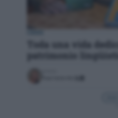
CÁDIZ
Toda una vida dedic
patrimonio lingüíst
Escrito por:
Paqui Sánchez Ríos
Añadir
Sí