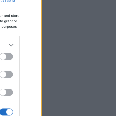
B’s List of
er and store
to grant or
ed purposes