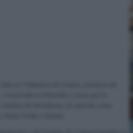
7 años en Villanueva de Gómez, provincia de
 Licenciado en Filosofía y Letras por la
estudios de Periodismo, ha ejercido como
, Reino Unido e Irlanda.
ntación y del Instituto de Cultural Español en