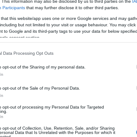
 en 2020 a ser premiado por la Federación de
. This information may also be disclosed by us to third parties on the
IA
Participants
that may further disclose it to other third parties.
e es donde actualmente reside.
 that this website/app uses one or more Google services and may gath
including but not limited to your visit or usage behaviour. You may click 
 to Google and its third-party tags to use your data for below specifi
ogle consent section.
l Data Processing Opt Outs
la comparsa de Punta Umbría a las víctimas del
o opt-out of the Sharing of my personal data.
In
o opt-out of the Sale of my Personal Data.
xamen para el Cádiz CF de Idiakez antes del inicio
In
to opt-out of processing my Personal Data for Targeted
ing.
In
o opt-out of Collection, Use, Retention, Sale, and/or Sharing
ersonal Data that Is Unrelated with the Purposes for which it
lected.