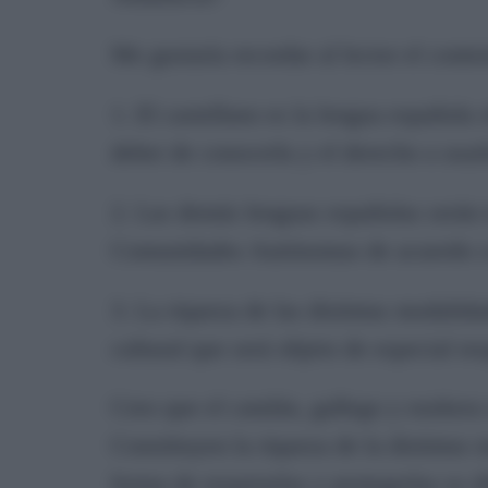
Me gustaría recordar al lector el conte
1. El castellano es la lengua española 
deber de conocerla y el derecho a usar
2. Las demás lenguas españolas serán t
Comunidades Autónomas de acuerdo co
3. La riqueza de las distintas modalid
cultural que será objeto de especial re
Creo que el catalán, gallego y euskera
Constituyen la riqueza de la distintas
forma de respetarlas y protegerlas es 