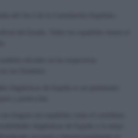
nido del Art.3 de la Constitución Española :
oficial del Estado. Todos los españoles tienen el
la.
ambién oficiales en las respectivas
n sus Estatutos.
ades lingüísticas de España es un patrimonio
speto y protección.
 son lenguas tan españolas como el castellano.
 modalidades lingüísticas de España y la mejor
difundiendo nacional e internacionalmente su