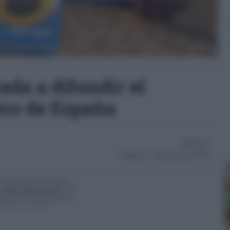
ada a difundir el
ico de España
23/03/2023
Actualizado:
21/05/2025 (22:45 PM)
 Cádiz Directo en
guenos en Google