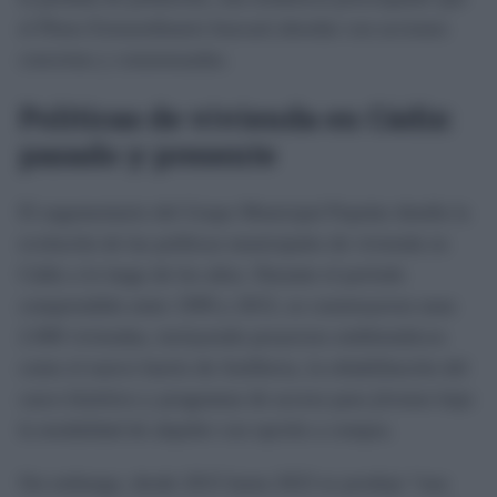
el Pleno Extraordinario buscará abordar con acciones
concretas y consensuadas.
Políticas de vivienda en Cádiz:
pasado y presente
El argumentario del Grupo Municipal Popular detalla la
evolución de las políticas municipales de vivienda en
Cádiz a lo largo de los años. Durante el período
comprendido entre 1999 y 2015, se construyeron unas
2.000 viviendas, incluyendo proyectos emblemáticos
como el nuevo barrio de Astilleros, la rehabilitación del
casco histórico y programas de acceso para jóvenes bajo
la modalidad de alquiler con opción a compra.
Sin embargo, desde 2015 hasta 2023 se produjo “una