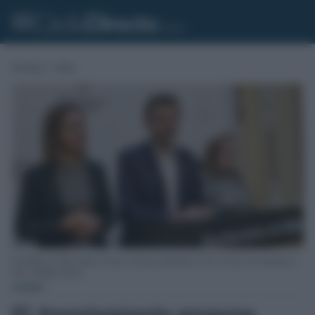
Portada
»
Cádiz
El alcalde de Cádiz, Bruno García, reconoce problemas en los servicios de autobuses y .
Foto: Eulogio García.
CÁDIZ
El Ayuntamiento propone