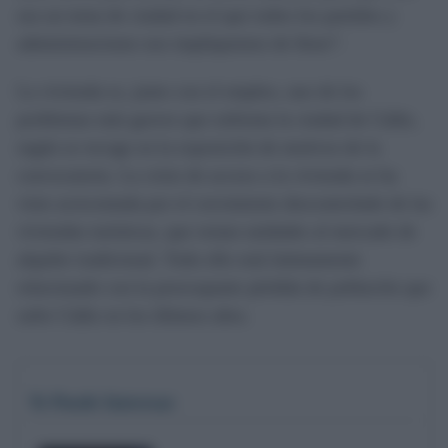
sea un tema de ciudad en el que todos los partidos y
administraciones nos impliquemos de lleno”.
La vivienda es, junto con el empleo, uno de los
problemas más graves que enfrenta la ciudad de Cádiz,
según se recoge en la exposición de motivos de la
convocatoria. La crisis de acceso a la vivienda se ha
visto acrecentada por el crecimiento descontrolado de las
viviendas turísticas, que restan unidades al mercado de
alquiler tradicional. Todo ello está íntimamente
relacionado con la preocupante pérdida de población que
sufre Cádiz en los últimos años.
Te Puede Interesar