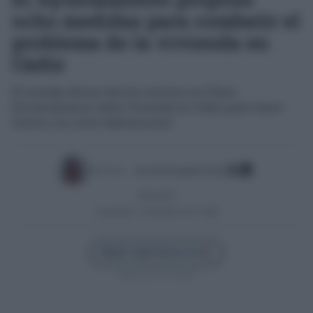
ocho medidas para combatir el
problema de la vivienda en
Cádiz
El alcalde, Bruno García convoca un Pleno
Extraordinario sobre Vivienda en Cádiz para hacer
frente a la crisis habitacional
Escrito por:
José Luis Porquicho Prada
19/01/2025
Actualizado:
21/05/2025 (22:27 PM)
Añadir Cádiz Directo en
Síguenos en Google