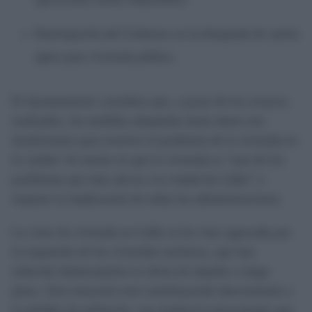
Participación del Gobierno en la búsqueda de suelos
aptos para vivienda pública.
El Ayuntamiento considera que, a pesar de los avances
realizados, las medidas adoptadas hasta ahora son
insuficientes para resolver el problema de la vivienda en
la ciudad. Se insiste en que la vivienda es “uno de los
problemas que más afecta a la ciudad de Cádiz” y
requiere la implicación de todas las administraciones.
La crisis de vivienda en Cádiz se ha visto agravada por
la expansión de las viviendas turísticas, que han
reducido drásticamente la oferta de alquiler a largo
plazo. Esta situación está contribuyendo directamente a
la pérdida de población, una tendencia preocupante que