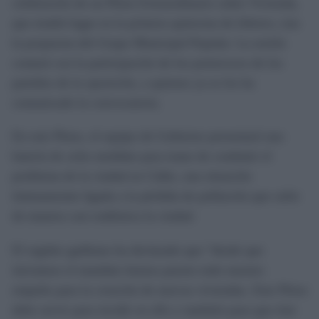
celebración de un Pleno Extraordinario sobre Vivienda,
que tendrá lugar en la primera quincena de febrero, tras
la propuesta del Grupo Municipal Popular. La sesión
contará con la participación de los portavoces de los
partidos de la oposición, a quienes ya se les ha
comunicado la convocatoria.
En este Pleno, el equipo de Gobierno presentará una
batería de ocho medidas para tratar de combatir el
problema de la ciudad en Cádiz, una situación
íntimamemte ligada a la pérdida de población que sufre
de manera casi endémica la ciudad.
El regidor gaditano ha declarado que “desde que
iniciamos el mandato hemos puesto todo nuestro
empeño para la creación de nuevas viviendas. Este Pleno
debe servir para incidir en ello y también para que éste