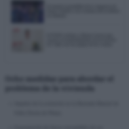
El emotivo pasodoble de la comparsa de
Punta Umbría a las víctimas del accidente
de Adamuz
El PSOE reclama a Bruno García que
reactive el mantenimiento de los barrios
de Cádiz tras las quejas de los vecinos
Ocho medidas para abordar el
problema de la vivienda
Impulso de la actuación en la Barriada Manuel de
Falla (Tacita de Plata).
Expropiación de fincas susceptibles de ser