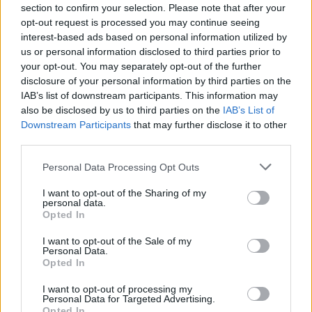
section to confirm your selection. Please note that after your
viviendas disponibles para los residentes.
opt-out request is processed you may continue seeing
interest-based ads based on personal information utilized by
us or personal information disclosed to third parties prior to
TEMAS:
Ayuntamiento de Cádiz
your opt-out. You may separately opt-out of the further
disclosure of your personal information by third parties on the
Más de Cádiz
IAB’s list of downstream participants. This information may
also be disclosed by us to third parties on the
IAB’s List of
Downstream Participants
that may further disclose it to other
third parties.
Please note that this website/app uses one or more Google
Personal Data Processing Opt Outs
services and may gather and store information including but
not limited to your visit or usage behaviour. You may click to
I want to opt-out of the Sharing of my
personal data.
grant or deny consent to Google and its third-party tags to
Opted In
use your data for below specified purposes in below Google
consent section.
I want to opt-out of the Sale of my
Personal Data.
Opted In
I want to opt-out of processing my
Personal Data for Targeted Advertising.
Opted In