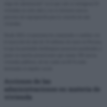
etapa de ralentización” en la que solo se entregaron 63
viviendas en ocho años y no se iniciaron nuevos
procesos de expropiación para la creación de más
viviendas.
Desde 2023, el panorama ha comenzado a cambiar con
la inyección de más de 10 millones de euros en Procasa,
lo que ha permitido desbloquear proyectos paralizados y
poner en marcha promociones que suman 106 nuevas
viviendas públicas, de las cuales un 83 % están
destinadas al alquiler social.
Acciones de las
administraciones en materia de
vivienda