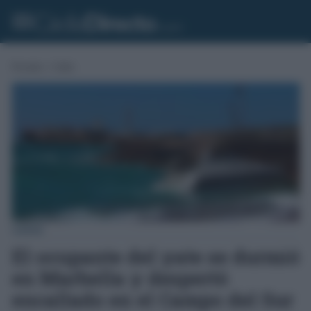
Portada
»
Cádiz
CÁDIZ
El ocupante del yate se durmió
en Marbella y despertó
encallado en el Campo del Sur