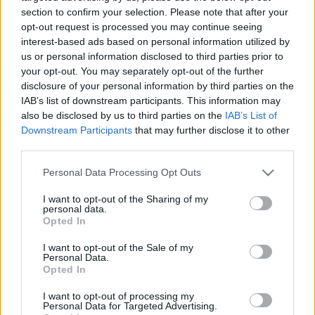
precisó de asistencia sanitaria y que preguntó de
section to confirm your selection. Please note that after your
opt-out request is processed you may continue seeing
inmediato a sus salvadores dónde podía encontrar un
interest-based ads based on personal information utilized by
hotel para ir a descansar.
us or personal information disclosed to third parties prior to
your opt-out. You may separately opt-out of the further
Más de Cádiz
disclosure of your personal information by third parties on the
IAB’s list of downstream participants. This information may
also be disclosed by us to third parties on the
IAB’s List of
Downstream Participants
that may further disclose it to other
third parties.
Please note that this website/app uses one or more Google
Personal Data Processing Opt Outs
services and may gather and store information including but
not limited to your visit or usage behaviour. You may click to
I want to opt-out of the Sharing of my
personal data.
grant or deny consent to Google and its third-party tags to
Opted In
use your data for below specified purposes in below Google
consent section.
I want to opt-out of the Sale of my
Personal Data.
Opted In
I want to opt-out of processing my
Personal Data for Targeted Advertising.