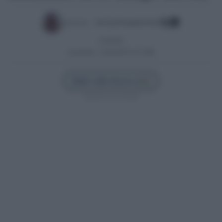
Escrito por:
José Luis Porquicho Prada
17/05/2017
Actualizado:
21/05/2025 (22:47 PM)
Añadir Cádiz Directo en
Síguenos en Google