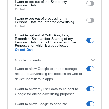
van a ser canceladas
consent section.
I want to opt-out of the Sale of my
Personal Data.
Un total de 222 licencias de viviendas con fines turísticos han
Opted In
sido ya anuladas y otras 55 están en estudio para su cancelación
I want to opt-out of processing my
Personal Data for Targeted Advertising.
Opted In
I want to opt-out of Collection, Use,
Retention, Sale, and/or Sharing of my
Personal Data that Is Unrelated with the
Purposes for which it was collected.
Opted Out
Google consents
I want to allow Google to enable storage
related to advertising like cookies on web or
Pillado vendiendo cocaína en un
device identifiers in apps.
apartamento turístico de la capital
gaditana
I want to allow my user data to be sent to
Google for online advertising purposes.
I want to allow Google to send me
««
«
1
2