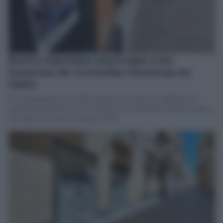
Nuevo tijeretazo municipal a las
licencias de viviendas turísticas en
Cádiz
El Ayuntamiento de Cádiz solicita a la Junta de Andalucía la
anulación de 66 de las 112 licencias de viviendas turísticas que se
han dado en lo que va de año 2024