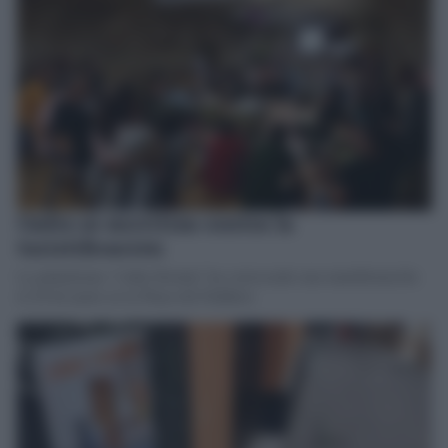
Cádiz se moviliza contra la
turistificación
La plataforma ‘Cádiz Resiste’ ha convocado una manifiestación
el 29 de junio en la Plaza del Palillero