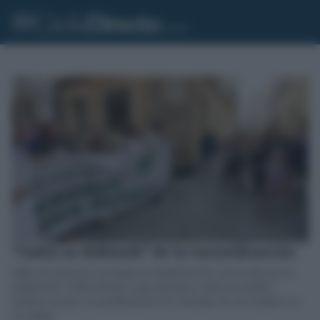
“Cádiz se defiende” de la turistificación
Miles de personas secundan la manifestación convocada por la
plataforma ‘Cádiz Resiste’ para protestar contra el modelo
turístico actual y la proliferación de viviendas de uso turístico en
la ciudad