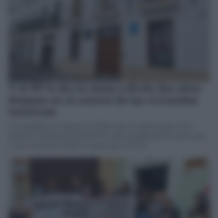
Y el PP le dio la razón a Kichi dos años
después en el control de las viviendas
turísticas
Los populares reconocen en Pleno que se equivocaron al no
apoyar la moficiación del PGOU para la limitación de estos usos
y que recurrieron desde la Junta ante el TSJA