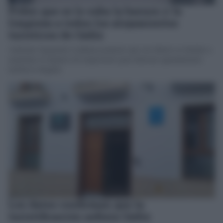
Piden que se le suba la basura y la
limpieza a todos los alojamientos
turísticos de Cádiz
Adelante Izquierda Gaditana propone que ese dinero se destine a
aumentar el número de inspectores para detectar apartamentos
turísticos ilegales
Los datos confirman que la
turistificación asfixia Cádiz