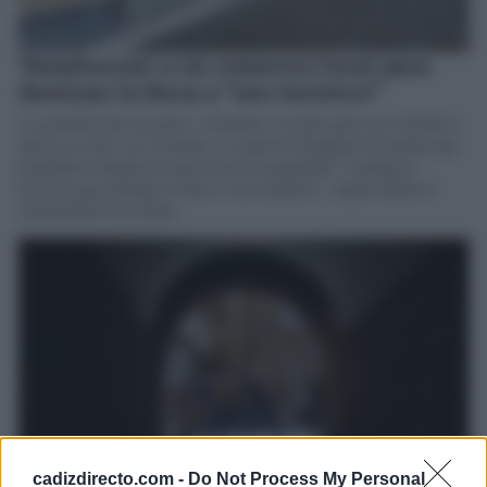
'Desahucian' a un comercio local para
destinar la finca a “uso turístico”
La proliferación de pisos, viviendas y locales para usos turísticos
afecta no solo a la vivienda, el comercio Kingdom ha tenido que
trasladarse después de que la nueva propiedad “consiga la
licencia para destinar la finca a uso turístico“, según señala el
responsable de la firma
cadizdirecto.com -
Do Not Process My Personal