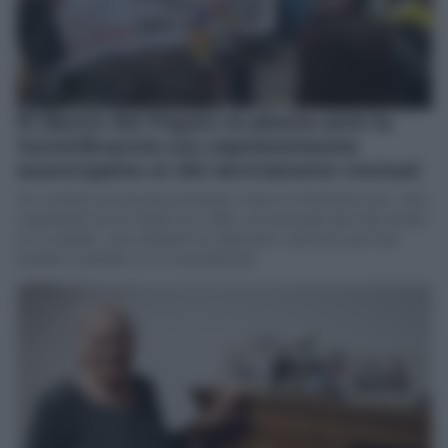
El Barrio del Pópulo se planta ante la
turistificación sin representantes
municipales ni del movimiento vecinal
Un centenar de personas protestan contra un fenómeno que «está
expulsando de los barrios de Cádiz a las personas que han nacido
en la ciudad», han señalado los diferentes colectivos que han
tomado la palabra en la concentración.