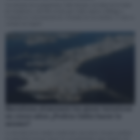
Un informe de la plataforma Cádiz Resiste con datos de la Junta
de Andalucía y del INE revela que Cádiz supera a Málaga y
Granada en concentración de viviendas de uso turístico. Y solo se
cuentan las legales
Barcelona eliminará los pisos turísticos
en cinco años ¿Podría Cádiz hacer lo
mismo?
La decisión de la ciudad condal abre una nueva vía para analizar
la capacidad real que tienen los ayuntamientos para regular este