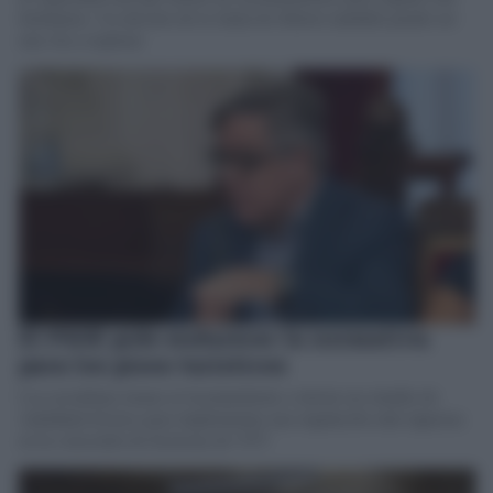
fenómeno. Un decreto de la Junta de febrero también puede ser
una vía a explorar
El PSOE pide endurecer la normativa
para los pisos turísticos
Los socialistas instan al Ayuntamiento a iniciar un estudio de
viabilidad técnica para implementar una regulación más rigurosa
en la concesión de licencias de VFT