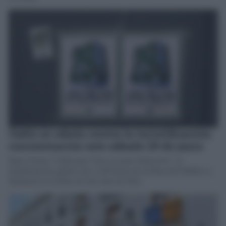
Cádiz se rebela contra la turistificación:
concentración este sábado 29 de junio
Bajo el lema “Cádiz para Vivir, no para Sobrevivir”, la
manifestación partirá a las 12:00 horas de la Plaza del Palillero y
finalizará en la Plaza de San Juan de Dios