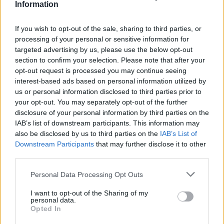
Information
Una de cada cuatro casas del Barrio del
Pópulo de Cádiz ya está destinada a uso
If you wish to opt-out of the sale, sharing to third parties, or
turístico
processing of your personal or sensitive information for
Un informe de la Plataforma de Amigos y Vecinos del Barrio del
targeted advertising by us, please use the below opt-out
Pópulo revela el elevado número de pisos turísticos en la zona,
section to confirm your selection. Please note that after your
muchos de ellos sin regularizar
opt-out request is processed you may continue seeing
interest-based ads based on personal information utilized by
us or personal information disclosed to third parties prior to
your opt-out. You may separately opt-out of the further
disclosure of your personal information by third parties on the
IAB’s list of downstream participants. This information may
also be disclosed by us to third parties on the
IAB’s List of
Downstream Participants
that may further disclose it to other
third parties.
Please note that this website/app uses one or more Google
Personal Data Processing Opt Outs
services and may gather and store information including but
not limited to your visit or usage behaviour. You may click to
I want to opt-out of the Sharing of my
El Ayuntamiento confirma que todas las
personal data.
grant or deny consent to Google and its third-party tags to
Opted In
licencias de VFT de Mesón, 9 han sido o
use your data for below specified purposes in below Google