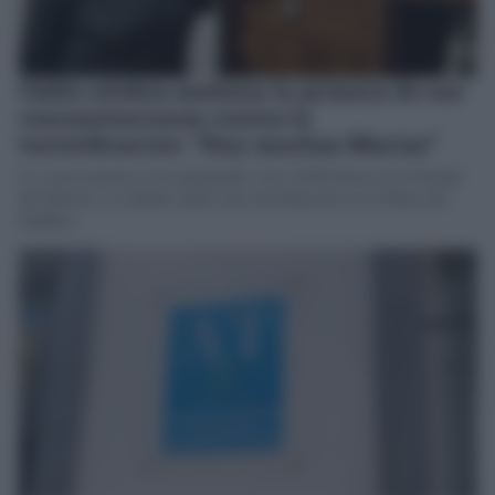
Cádiz celebra mañana la primera de sus
concentraciones contra la
turistificación: “Hay muchas Marías”
La convocatoria se ha mantenido a las 10:00 horas en la Posada
del Mesón y el sábado habrá otra movilización en la Plaza del
Palillero