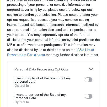
la eficiencia energética, la innovación y la participación
processing of your personal or sensitive information for
targeted advertising by us, please use the below opt-out
de empresas que puedan ofrecer propuestas creativas y
section to confirm your selection. Please note that after your
sostenibles.
opt-out request is processed you may continue seeing
interest-based ads based on personal information utilized by
us or personal information disclosed to third parties prior to
TEMAS:
Noticias de Chiclana
your opt-out. You may separately opt-out of the further
disclosure of your personal information by third parties on the
Más de Cádiz
IAB’s list of downstream participants. This information may
also be disclosed by us to third parties on the
IAB’s List of
Downstream Participants
that may further disclose it to other
third parties.
Please note that this website/app uses one or more Google
Personal Data Processing Opt Outs
services and may gather and store information including but
not limited to your visit or usage behaviour. You may click to
I want to opt-out of the Sharing of my
personal data.
grant or deny consent to Google and its third-party tags to
Opted In
use your data for below specified purposes in below Google
consent section.
I want to opt-out of the Sale of my
Personal Data.
Opted In