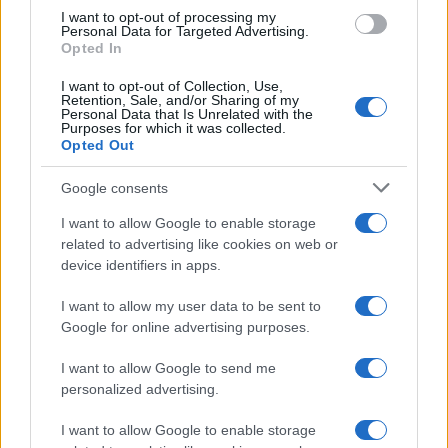
I want to opt-out of processing my
Personal Data for Targeted Advertising.
Opted In
I want to opt-out of Collection, Use,
Retention, Sale, and/or Sharing of my
Personal Data that Is Unrelated with the
Purposes for which it was collected.
Opted Out
Google consents
I want to allow Google to enable storage
related to advertising like cookies on web or
device identifiers in apps.
I want to allow my user data to be sent to
Google for online advertising purposes.
I want to allow Google to send me
personalized advertising.
I want to allow Google to enable storage