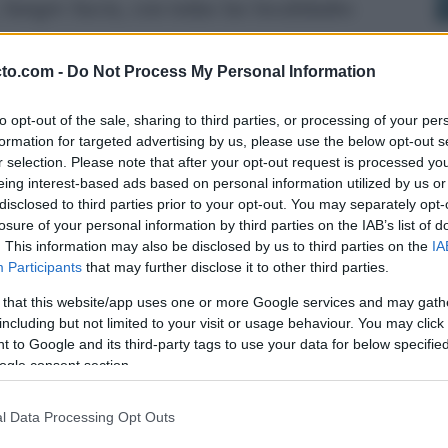
,
Sangre Sucia
, con todas las localidades
cto.com -
Do Not Process My Personal Information
icio a las 22:00 horas prometiendo ser una
to opt-out of the sale, sharing to third parties, or processing of your per
el flamenco, en la que su protagonista es una
formation for targeted advertising by us, please use the below opt-out s
r selection. Please note that after your opt-out request is processed y
ción del género. Toledano llega con su
eing interest-based ads based on personal information utilized by us or
sco que ha cautivado a la crítica y al público.
disclosed to third parties prior to your opt-out. You may separately opt-
losure of your personal information by third parties on the IAB’s list of
. This information may also be disclosed by us to third parties on the
IA
 en solitario, va más allá de ello pues se
Participants
that may further disclose it to other third parties.
ística que traza un recorrido emocional y
 that this website/app uses one or more Google services and may gath
racteriza por letras escritas por la propia
including but not limited to your visit or usage behaviour. You may click 
 to Google and its third-party tags to use your data for below specifi
 nuevos estilos sonoros sin renunciar a su raíz.
ogle consent section.
n compañía de un amplio elenco joven y de gran
l Data Processing Opt Outs