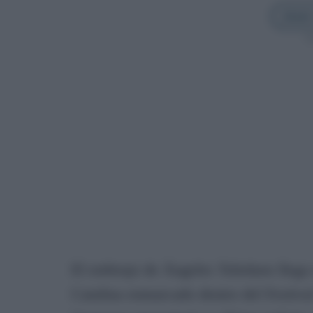
Añadir
Sí
El embrujo de Ángeles Toledano llega e
Catalina enmarcado dentro del Festiva