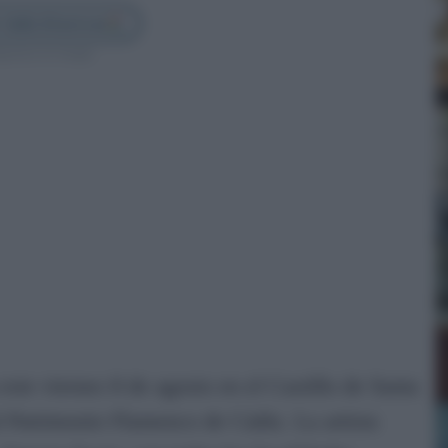
 Cádiz Directo en
guenos en Google
ste viernes 8 de agosto en el Castillo de Santa
l Patrimonio Flamenco de Cádiz. La artista