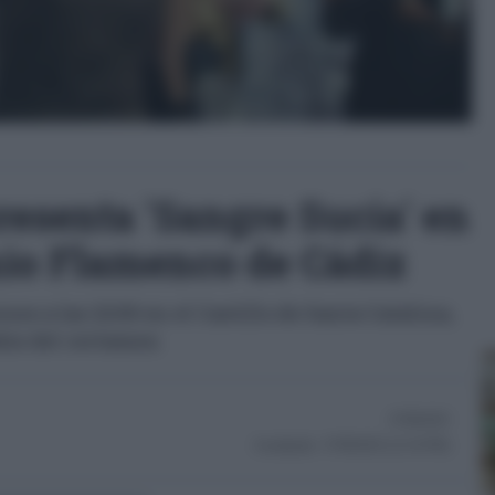
esenta 'Sangre Sucia' en
nio Flamenco de Cádiz
es a las 22:00 en el Castillo de Santa Catalina,
dos del certamen
07/08/2025
Actualizado:
07/08/2025 (12:34 PM)