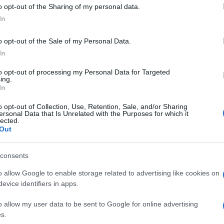
tarra flamenca, Manu Masaedo en la batería y
o opt-out of the Sharing of my personal data.
mas de Ángeles Ruso y Sara Corea. La propia
In
te de la producción musical, acentuando su
o opt-out of the Sale of my Personal Data.
l espectáculo.
In
to opt-out of processing my Personal Data for Targeted
ing.
In
o opt-out of Collection, Use, Retention, Sale, and/or Sharing
ersonal Data that Is Unrelated with the Purposes for which it
lected.
Out
la comparsa de Punta Umbría a las víctimas del
consents
o allow Google to enable storage related to advertising like cookies on
evice identifiers in apps.
 que esconde La Barrosa: un naufragio acabó dando
ce casi 275 años
o allow my user data to be sent to Google for online advertising
s.