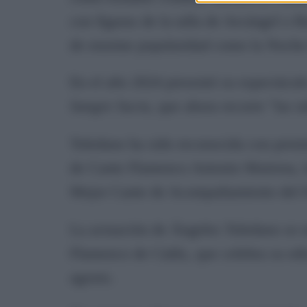
con figuras de la talla de Arcángel o 
de enorme popularidad como la Noche
En el año 2024 presentó su espectácu
Sangre Sucia
, que ahora recorre "las t
Toledano ha sido reconocida con prem
de Cante Flamenco Antonio Mairena, la
Mejor Cante de Acompañamiento del Fe
La actuación de Ángeles Toledano se e
Flamenco de Cádiz, que celebra su edi
agosto.