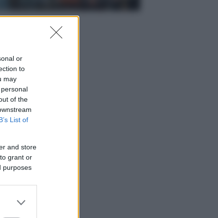
sonal or
ection to
ou may
 personal
out of the
 downstream
B’s List of
er and store
to grant or
ed purposes