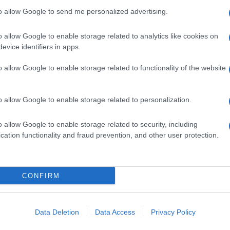
to allow Google to send me personalized advertising.
 Ángeles Toledano
o allow Google to enable storage related to analytics like cookies on
evice identifiers in apps.
a provincia de Jaén, en el año 1995, Ángeles
o allow Google to enable storage related to functionality of the website
el flamenco actual. Su historia con el cante
nfluencia de su abuelo, y ha ido fraguándose
o allow Google to enable storage related to personalization.
intensivos.
o allow Google to enable storage related to security, including
cation functionality and fraud prevention, and other user protection.
a del maestro Paco Peña, hizo una gira por los
 enorme prestigio como el Delamar Theater de
CONFIRM
 también incluye numerosas giras por países
Data Deletion
Data Access
Privacy Policy
 En los últimos años ha compartido escenario