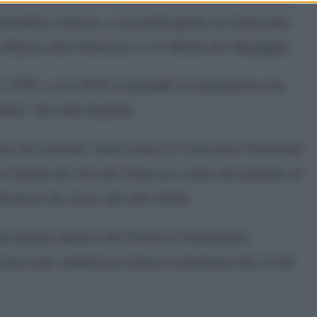
Remedios Amaya, y ha participado en festivales
 Blanca del Flamenco o el MISA de Shanghái.
lo
1995
, y en 2025 consolidó su propuesta con
ablas" de toda España.
ios de enorme valor como el Concurso Nacional
 Sartén de Oro de Écija así como del premio al
stival de Jerez del año 2024.
ncuentra dentro del Festival Patrimonio
ción más ambiciosa hasta el próximo día 10 de