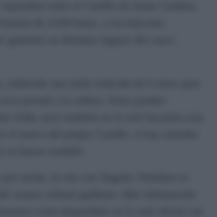
epartidos entre el Castillo de Santa Catalina,
 horario de 22:00 horas, y los balcones
 gratuitas en distintos lugares del casco
s, habiendo una tarifa reducida de 6 euros para
eso juvenil a la cultura. Estas pueden
eatro Falla, pero también en la web bacantix.com
n el marco del propio Castillo, si hay entradas
o se hayan vendido.
 por noche, la cita con Ángeles Toledano se
 del verano cultural gaditano. Más información
horarios están disponibles en la web oficial con