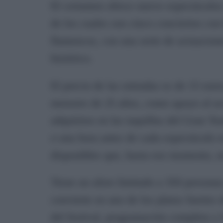
El certamen ofrece nueve espectáculos r
de los cuales son cinco conciertos con
flamencos, con una serie de actuaciones
histórico.
El precio de las entradas es de 15 euro
menores de 25 años, como apoyo al acc
adquirirse en las taquillas del Gran T
o una hora antes de cada espectáculo e
disponibles que, hasta ese momento, n
Tiene un aforo limitado a 350 personas
convierte en uno de los platos fuertes
del festival, programación completa y 