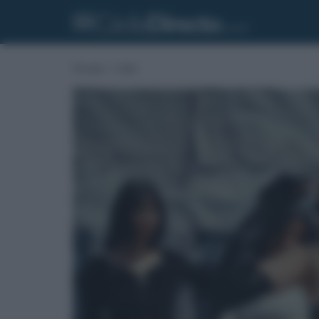
Portada
»
Cádiz