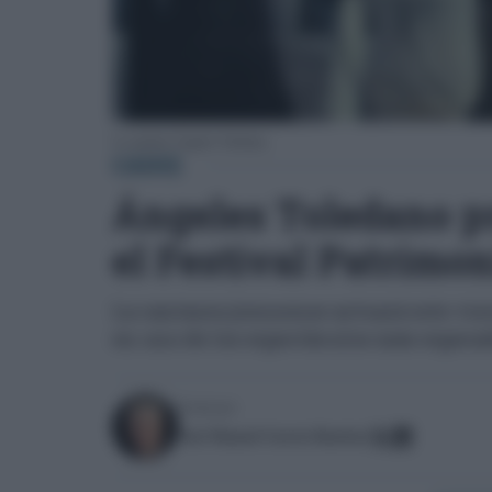
La cantante Ángeles Toledano.
CÁDIZ
Ángeles Toledano pr
el Festival Patrimo
La cantaora jiennense actuará este viern
en uno de los espectáculos más espera
Escrito por:
José Manuel García Bautista