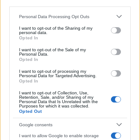
third parties.
Please note that this website/app uses one or more Google
Personal Data Processing Opt Outs
services and may gather and store information including but
not limited to your visit or usage behaviour. You may click to
I want to opt-out of the Sharing of my
personal data.
grant or deny consent to Google and its third-party tags to
Opted In
use your data for below specified purposes in below Google
consent section.
I want to opt-out of the Sale of my
Personal Data.
Opted In
I want to opt-out of processing my
Personal Data for Targeted Advertising.
Opted In
I want to opt-out of Collection, Use,
Retention, Sale, and/or Sharing of my
Personal Data that Is Unrelated with the
Purposes for which it was collected.
Opted Out
Google consents
I want to allow Google to enable storage