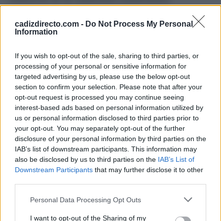
garantizando al mismo tiempo la seguridad, el orden
cadizdirecto.com -
Do Not Process My Personal
público y el respeto al descanso de la ciudadanía.
Information
El Consistorio subraya que la normativa pretende
If you wish to opt-out of the sale, sharing to third parties, or
facilitar la convivencia entre la vida festiva y la vida
processing of your personal or sensitive information for
targeted advertising by us, please use the below opt-out
cotidiana, ofreciendo un marco claro y homogéneo para
section to confirm your selection. Please note that after your
organizadores, colectivos y establecimientos.
opt-out request is processed you may continue seeing
interest-based ads based on personal information utilized by
us or personal information disclosed to third parties prior to
TEMAS:
Cultura Cádiz
Ocio en Cádiz
your opt-out. You may separately opt-out of the further
disclosure of your personal information by third parties on the
Más de Cádiz
IAB’s list of downstream participants. This information may
also be disclosed by us to third parties on the
IAB’s List of
Downstream Participants
that may further disclose it to other
third parties.
Please note that this website/app uses one or more Google
Personal Data Processing Opt Outs
services and may gather and store information including but
not limited to your visit or usage behaviour. You may click to
I want to opt-out of the Sharing of my