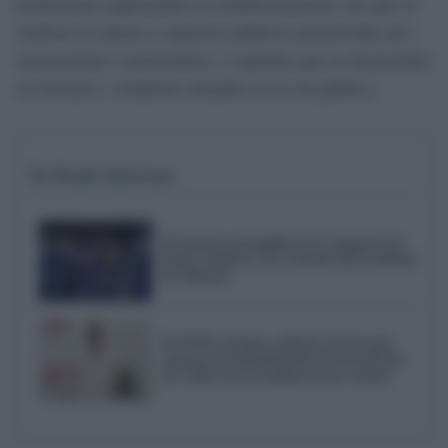
profesional organizadas en establecimientos, las que se
realicen en plazas o espacios públicos promovidas por
asociaciones o particulares, y aquellas que se desarrollen
en terrazas o veladores situados en la vía pública.
Te Puede Interesar
El emotivo pasodoble de la comparsa de
Punta Umbría a las víctimas del accidente
de Adamuz
El PSOE reclama a Bruno García que
reactive el mantenimiento de los barrios
de Cádiz tras las quejas de los vecinos