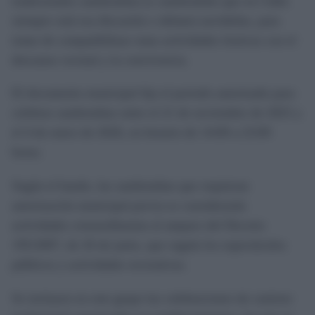
tradicionales zambombas (o zambombás que en Cádiz
siempre está esa discusión o debate) navideñas, para
tratar de compatibilizar estas actividades festivas con el
descanso vecinal y la convivencia.
El documento municipal fija el periodo autorizado para
celebrar zambombas entre el 21 de noviembre de 2025 y
el 4 de enero de 2026, en horario de 14:00 a 23:00
horas.
Según el bando, las zambombas que requieran
autorización municipal previa se considerarán
actividades extraordinarias al amparo del Decreto
195/2007, de 26 de junio, que regula los espectáculos
públicos y actividades recreativas.
Se incluyen en este grupo las celebraciones de carácter