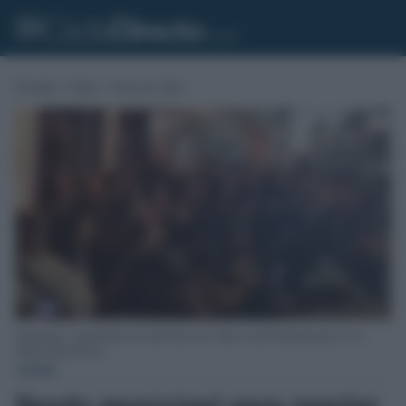
Portada
»
Cádiz
»
Ocio en Cádiz
Zambomba o zambombá en la calle Nueva de Cádiz en una Navidad pasada. Foto:
Tiktok Cádiz Directo.
CÁDIZ
Bando municipal para regular