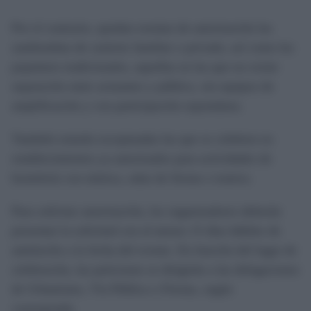
Por el contrario, quedan exentas de autorización las
zambombas de carácter familiar o privado, así como las
populares tradicionales, aquellas en las que no existe
separación entre actuantes y público, sin equipos de
amplificación y con participación espontánea.
También estarán exceptuadas las que se celebren en
establecimientos ya autorizados para actividades de
hostelería con música, salas de fiestas o teatros.
Para solicitar autorización, los organizadores deberán
presentar la solicitud con al menos 15 días hábiles de
antelación a la fecha del evento. En función del lugar de
celebración, las peticiones se dirigirán a las delegaciones
de Urbanismo, Vía Pública o Fiestas, según
corresponda.