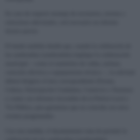
En caso de requerir montaje de escenarios, torretas o
estructuras adicionales, será necesario un informe
técnico previo.
El bando también detalla que, cuando la celebración de
las zambombas (zambombás) implique la colaboración
municipal —como el suministro de vallas, tarimas,
conexión eléctrica o equipamiento técnico—, la solicitud
deberá dirigirse al área correspondiente (Fiestas,
Cultura, Participación Ciudadana, Comercio o Turismo)
y contar con informes favorables de la Policía Local y
Vía Pública, para garantizar que no coincida con otros
eventos programados.
Con esta medida, el Ayuntamiento trata de permitir la
celebración de las zambombas (zambombás),