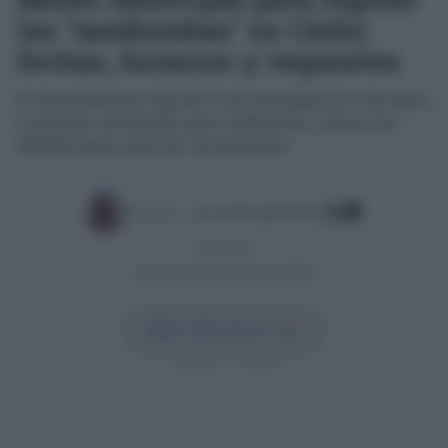
las "zambombas" en Cádiz:
fechas, horarios y requisitos
El Ayuntamiento fija del 21 de noviembre al 4 de enero
el periodo autorizado para celebrarlas. Conoce los
detalles para solicitar los permisos
Escrito por:
José Luis Porquicho Prada
09/11/2025
Actualizado:
09/11/2025 (11:14 AM)
Añadir Cádiz Directo en
Síguenos en Google