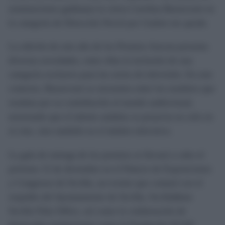
nominaciones gaditanas la cierra Carolina Bassecourt en
la categoría de Dirección Novel por
Cuánto me queda
.
La edición de este año de los Premios Asecan presenta
diversas novedades, entre ellas la inclusión de una
categoría exclusiva para las series de televisión. En este
contexto, Bassecourt se encuentra entre los nombres que
resaltan por su contribución al mundo audiovisual,
mostrando que el talento andaluz se proyecta no solo en
el cine, sino también en el ámbito televisivo.
La gala de entrega de los premios se llevará a cabo el
próximo 15 de diciembre en el Palacio de Exposiciones
y Congresos de Sevilla, un evento que contará con el
respaldo del Ayuntamiento de Sevilla, Sevilla&me
Sevilla Film Office, así como la colaboración de