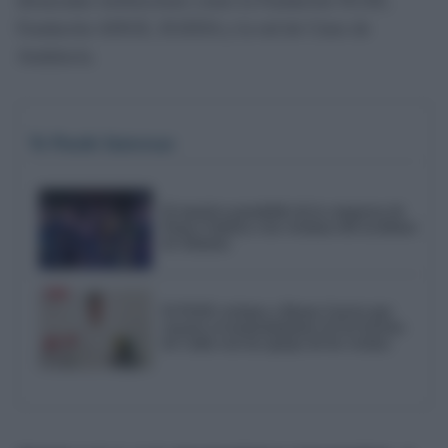
destacadas instituciones como la Fundación SGAE,
Fundación AISGE, EGEDA y la red de Cines de
Andalucía.
Te Puede Interesar
El emotivo pasodoble de la comparsa de
Punta Umbría a las víctimas del accidente
de Adamuz
El PSOE reclama a Bruno García que
reactive el mantenimiento de los barrios
de Cádiz tras las quejas de los vecinos