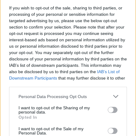
Ortega en Editorial Almuzara
If you wish to opt-out of the sale, sharing to third parties, or
processing of your personal or sensitive information for
targeted advertising by us, please use the below opt-out
Gonzalo García Pelayo: rodar viviendo
, de José Manuel
section to confirm your selection. Please note that after your
Cruz Barragán en Ediciones Atlantis-Serie Gong.
opt-out request is processed you may continue seeing
interest-based ads based on personal information utilized by
us or personal information disclosed to third parties prior to
TEMAS:
Ocio en Cádiz
your opt-out. You may separately opt-out of the further
disclosure of your personal information by third parties on the
Más de Cádiz
IAB’s list of downstream participants. This information may
also be disclosed by us to third parties on the
IAB’s List of
Downstream Participants
that may further disclose it to other
third parties.
Please note that this website/app uses one or more Google
Personal Data Processing Opt Outs
services and may gather and store information including but
not limited to your visit or usage behaviour. You may click to
I want to opt-out of the Sharing of my
personal data.
grant or deny consent to Google and its third-party tags to
Opted In
use your data for below specified purposes in below Google
consent section.
I want to opt-out of the Sale of my
Personal Data.