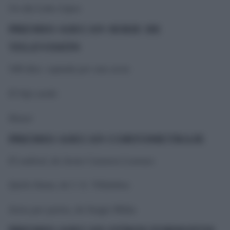
Un día Lobo López
PREMIO ASECAN SERIE DE
TELEVISIÓN
548 días: captada por una secta
El hijo zurdo
Honor
PREMIO ASECAN CORTOMETRAJE
El umbral
, de Javier Carneros Lorenzo
Quién llama
, de J. A. Villalobos
Actos por partes
, de Sergio Milán