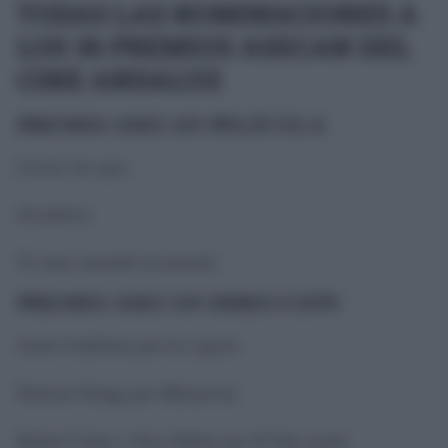
TODAS LAS NOMINACIONES A
LOS 36 PREMIOS ASECAN DEL
CINE ANDALUZ
PREMIO ASECAN PELÍCULA
Cerrar los ojos
Secaderos
Te estoy amando locamente
PREMIO ASECAN DIRECCIÓN
Javier Gutiérrez por
La espera
Patricia Ortega por
Mamacruz
Rafael Cobos y Paco Baños por
El hijo zurdo