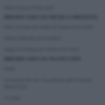
María León por
El hijo zurdo
PREMIO ASECAN MÚSICA ORIGINAL
Pablo Cervantes por
Aníbal. El arquitecto de Sevilla
Paloma Peñarrubia por
Secaderos
Sergio de la Puente por
Camino de la suerte
PREMIO ASECAN NO FICCIÓN
Feudo
La memoria del cine. Una película sobre Fernando
Méndez-Leite
La singla