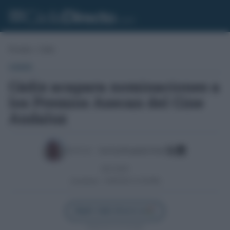
Portada
»
Cádiz
CÁDIZ
Cádiz acapara nominaciones a
los Premios Asecan del Cine
Andaluz
Escrito por:
José Luis Porquicho Prada
28/11/2023
Actualizado:
14/06/2025 (12:38 PM)
Añadir Cádiz Directo en
Síguenos en Google