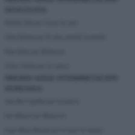
MASCULINA
Manolo Solo por
Cerrar los ojos
Omar Banana por
Te estoy amando locamente
Pepe Quero por
Mamacruz
Víctor Clavijo por
La espera
PREMIO AISGE INTERPRETACIÓN
FEMENINA
Ada Mar Lupiáñez por
Secaderos
Kiti Mánver por
Mamacruz
Lupe Mateo Barredo por
El amor de Andrea