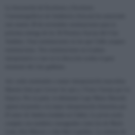
La Asociación de Escritoras y Escritores
Cinematográficos de Andalucía (Asecan) ha anunciado
este martes 28 de noviembre nominaciones para la
próxima entrega de los 36 Premios Asecan del Cine
Andaluz. Unas nominaciones en las que Cádiz acapara
nominaciones. Tres nominaciones en el plano
interpretativo y uno en la dirección avalan el gran
momento del cine gaditano.
Así, están nominados a mejor interpretación masculina
Manolo Solo por
Cerrar los ojos
y Víctor Clavijo por
La
Espera
. Por su parte, la debutante Lupe Mateo Barredo
optará al premio a la mejor interpretación femenina por
El amor de Andrea
(rodada en Cádiz). La joven actriz
compite con nombres consagrados como los de María
León, Kiti Mánver o Ada Mar Lupiáñez. La nómina de