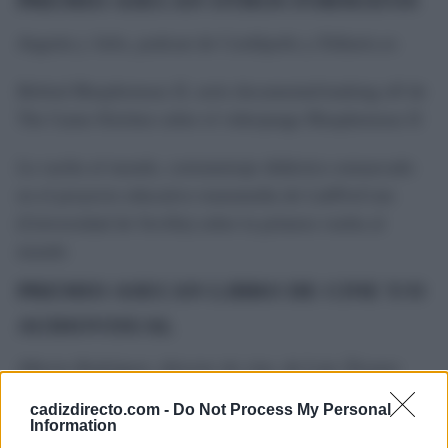
PREMIO ASECAN OTROS FORMATOS
Anguita y Julio
, podcast de Cordópolis y Eldiario.es
Behind Blasphemous II
, serie documental/making off de
The Game Kitchen sobre el videojuego Blasphemous II
La vuelta al mundo
, cortometraje didáctico enmarcado
en el proyecto educativo transmedia de LabProCom
(Universidad de Sevilla) sobre la primera vuelta al
mundo
PREMIO ASECAN LIBRO DE CINE Y/O
AUDIOVISUAL
Alberto Rodríguez, director de cine
, de Luis Álvarez
Borrero y Pedro Álvarez Molina en Editorial Sílex
cadizdirecto.com -
Do Not Process My Personal
Information
Eso no estaba en mi libro de historia del cine
, de Javier