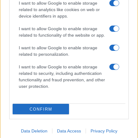
I want to allow Google to enable storage
related to analytics like cookies on web or
device identifiers in apps.
I want to allow Google to enable storage
related to functionality of the website or app.
I want to allow Google to enable storage
related to personalization.
I want to allow Google to enable storage
INFORMACIÓN LEGAL Y POLÍTICA DE PRIVACIDAD
related to security, including authentication
functionality and fraud prevention, and other
user protection.
QUIENES SOMOS
CONTACTO
CONFIRM
© 2026 Cádiz Directo.
Web editada y gestionada por Bamboleo Medial SL, Avda del Perú 12 11007
Data Deletion
Data Access
Privacy Policy
Cádiz (España). ISSN: 3020-7274. Teléfono: +34682076618.