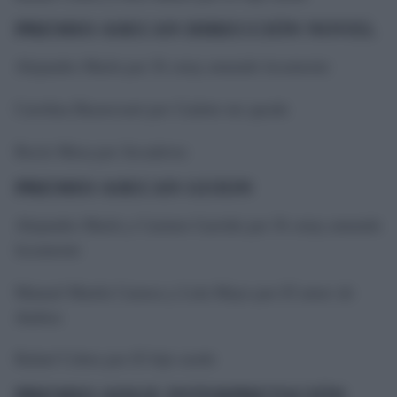
PREMIO ASECAN DIRECCIÓN NOVEL
Alejandro Marín por
Te estoy amando locamente
Carolina Bassecourt por
Cuánto me queda
Rocío Mesa por
Secaderos
PREMIO ASECAN GUION
Alejandro Marín y Carmen Garrido por
Te estoy amando
locamente
Manuel Martín Cuenca y Lola Mayo por
El amor de
Andrea
Rafael Cobos por
El hijo zurdo
PREMIO AISGE INTERPRETACIÓN