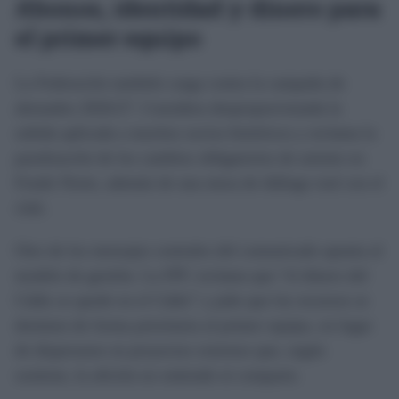
Abonos, identidad y dinero para
el primer equipo
La Federación también carga contra la campaña de
abonados 2026/27. Considera desproporcionada la
subida aplicada a muchos socios históricos y reclama la
paralización de los cambios obligatorios de asiento en
Fondo Norte, además de una mesa de diálogo real con el
club.
Otro de los mensajes centrales del comunicado apunta al
modelo de gestión. La FPC reclama que “el dinero del
Cádiz se quede en el Cádiz” y pide que los recursos se
destinen de forma prioritaria al primer equipo, en lugar
de dispersarse en proyectos externos que, según
sostiene, la afición no entiende ni comparte.