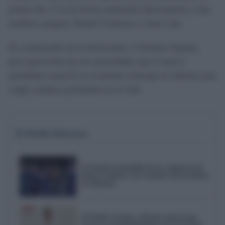
primer día. Y lo ha hecho señalando directamente a dos
nombres propios: Rafael Contreras y Juan Cala.
El comunicado da la bienvenida a Christian Septien,
pero aprovecha las tres prioridades que el nuevo
presidente anunció en su primer mensaje al cadismo para
exigir cambios profundos en el club.
Te Puede Interesar
El emotivo pasodoble de la comparsa de
Punta Umbría a las víctimas del accidente
de Adamuz
El PSOE reclama a Bruno García que