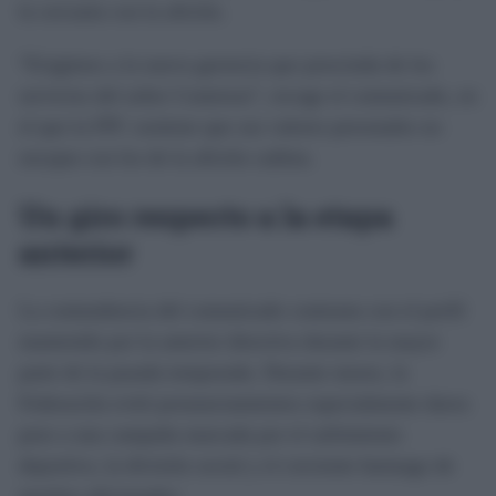
la cercanía con la afición.
“Exigimos a la nueva gerencia que prescinda de los
servicios del señor Contreras”, recoge el comunicado, en
el que la FPC sostiene que sus valores personales no
encajan con los de la afición cadista.
Un giro respecto a la etapa
anterior
La contundencia del comunicado contrasta con el perfil
mantenido por la anterior directiva durante la mayor
parte de la pasada temporada. Durante meses, la
Federación evitó pronunciamientos especialmente duros
pese a una campaña marcada por el sufrimiento
deportivo, la división social y el creciente hartazgo de
muchos aficionados.