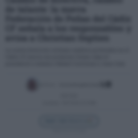
de talante: la nueva
Federación de Peñas del Cádiz
CF señala a los responsables y
avisa a Christian Septien
La nueva dirección reclama cambios profundos en el
Cádiz CF, marca sus primeras líneas rojas al
presidente y señala a Rafael Contreras y Juan Cala
Escrito por:
José Luis Porquicho Prada
04/07/2026
Actualizado:
04/07/2026 (19:34 PM)
Añadir Cádiz Directo en
Síguenos en Google