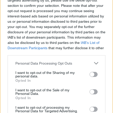
targeted advertising by us, please use the below opt-out
nueva etapa con ilusión, pero también con muchas
section to confirm your selection. Please note that after your
heridas recientes.
opt-out request is processed you may continue seeing
interest-based ads based on personal information utilized by
us or personal information disclosed to third parties prior to
TEMAS:
Cádiz CF
your opt-out. You may separately opt-out of the further
disclosure of your personal information by third parties on the
Más de Cádiz
IAB’s list of downstream participants. This information may
also be disclosed by us to third parties on the
IAB’s List of
Downstream Participants
that may further disclose it to other
third parties.
Please note that this website/app uses one or more Google
Personal Data Processing Opt Outs
services and may gather and store information including but
not limited to your visit or usage behaviour. You may click to
I want to opt-out of the Sharing of my
personal data.
grant or deny consent to Google and its third-party tags to
Opted In
use your data for below specified purposes in below Google
consent section.
I want to opt-out of the Sale of my
Personal Data.
Opted In
I want to opt-out of processing my
Personal Data for Targeted Advertising.