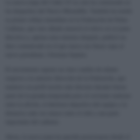
La nueva etapa del Cádiz CF no solo ha comenzado en
los despachos del Nuevo Mirandilla. También ha tenido
su primer reflejo inmediato en la Federación de Peñas
Cadistas, que este sábado anunció el relevo en su junta
directiva y, apenas unos minutos después, publicó un
duro comunicado en el que marca sus líneas rojas al
nuevo presidente, Christian Septien.
El movimiento supone un claro cambio de talante
respecto a la anterior dirección de la Federación, que
mantuvo un perfil mucho más discreto durante buena
parte de la pasada temporada pese al creciente malestar
entre la afición, el deterioro deportivo del equipo y la
distancia cada vez mayor entre el club y una parte
importante del cadismo.
Ahora, la nueva junta ha querido posicionarse desde el