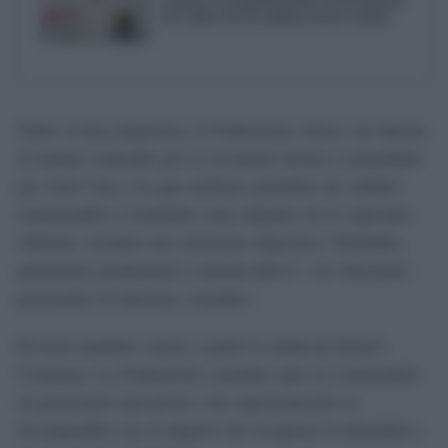
reactive el mantenimiento de los barrios
de Cádiz tras las quejas de los vecinos
Sobre el área deportiva, la Federación critica con dureza
el trabajo realizado por la secretaría técnica comandada
por Juan Cala, a la que atribuye plantillas de calidad
cuestionable y resultados muy alejados de lo esperado.
Además, reclama una estructura deportiva “blindada,
puramente profesional y meritocrática”, sin relaciones
personales ni intereses cruzados.
El texto también vuelve a pedir la salida de Rafael
Contreras. La Federación considera que su continuidad
en posiciones ejecutivas o de representación es
incompatible con el objetivo de recuperar la identidad y