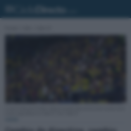
Portada
»
Cádiz
»
Cádiz CF
La nueva Federación de Peñas Cadistas ha querido fijar posición desde el primer día de
la nueva etapa abierta en el Cádiz CF. Foto: Cádiz CF
CÁDIZ
Cambio de directiva, cambio