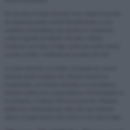
No fue hasta el tramo final del curso cuando la presión
de numerosas peñas terminó desembocando en una
asamblea extraordinaria que aprobó un comunicado
contra la gestión de Manuel Vizcaíno y Rafael
Contreras, en el que se llegó a pedir que ambos dieran
un paso al lado y vendieran sus acciones del club.
La nueva directiva, en cambio, ha optado por marcar
posición desde el primer día. Primero anunció su
composición, con Toruño Amarillo en la presidencia,
Euforia Cadista en la vicepresidencia, El Principiante en
la secretaría y Cadistas 1910 en la tesorería. Después,
publicó un comunicado que deja claro que pretende
ejercer un papel mucho más activo en esta nueva etapa.