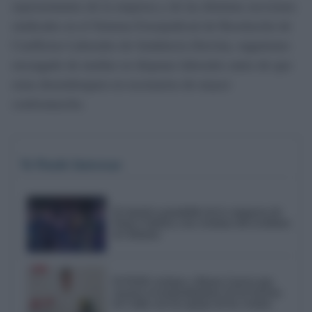
representantes de la empresa y de las distintas secciones
sindicales en el Sistema Extrajudicial de Resolución de
Conflictos Laborales de Andalucía (Sercla), organismo
encargado de mediar en disputas laborales antes de que
estas desemboquen en escenarios de mayor
confrontación.
Te Puede Interesar
El emotivo pasodoble de la comparsa de
Punta Umbría a las víctimas del accidente
de Adamuz
El PSOE reclama a Bruno García que
reactive el mantenimiento de los barrios
de Cádiz tras las quejas de los vecinos