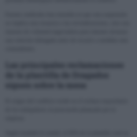
Fuentes sindicales han insistido en que esta suspensión
no implica una renuncia a las reivindicaciones, sino una
muestra de voluntad negociadora para intentar alcanzar
una solución dialogada antes de recurrir a medidas más
contundentes.
Las principales reclamaciones
de la plantilla de Dragados
siguen sobre la mesa
El origen del conflicto reside en el rechazo mayoritario
de los trabajadores al preacuerdo planteado por la
empresa.
Según trasladó el comité, el 92% de la plantilla votó en