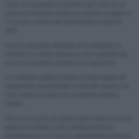
contra de la propuesta al considerar que varios de sus
puntos no alcanzaban siquiera los mínimos recogidos en
el convenio colectivo del metal firmado en junio de
2025.
Entre las principales demandas de los empleados se
encuentra la revisión salarial para toda la plantilla fija,
una de las cuestiones centrales en la negociación.
Los sindicatos también reclaman el abono íntegro del
complemento especial desde la firma del convenio, así
como mejoras en materia de conciliación laboral y
familiar.
Otro de los asuntos que genera mayor controversia es la
petición de eliminar lo que consideran prácticas
discriminatorias en el acceso a determinados puestos de