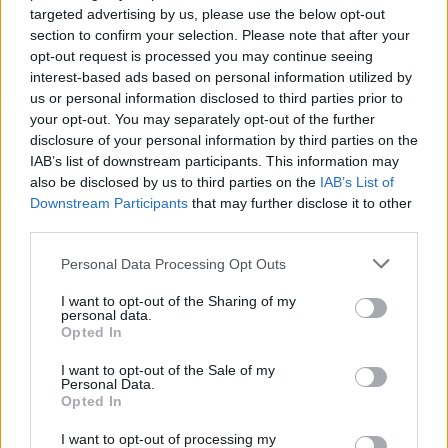
targeted advertising by us, please use the below opt-out
Cádiz, en un momento especialmente sensible para la
section to confirm your selection. Please note that after your
industria auxiliar y el empleo industrial en la Bahía,
opt-out request is processed you may continue seeing
donde cualquier conflicto laboral tiene un fuerte impacto
interest-based ads based on personal information utilized by
us or personal information disclosed to third parties prior to
económico y social.
your opt-out. You may separately opt-out of the further
disclosure of your personal information by third parties on the
Más de Cádiz
IAB’s list of downstream participants. This information may
also be disclosed by us to third parties on the
IAB’s List of
Downstream Participants
that may further disclose it to other
third parties.
Please note that this website/app uses one or more Google
Personal Data Processing Opt Outs
services and may gather and store information including but
not limited to your visit or usage behaviour. You may click to
I want to opt-out of the Sharing of my
personal data.
grant or deny consent to Google and its third-party tags to
Opted In
use your data for below specified purposes in below Google
consent section.
I want to opt-out of the Sale of my
Personal Data.
Opted In
I want to opt-out of processing my