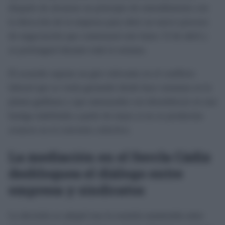
después de alcanzar un principio de entendimiento con
la dirección de la empresa para abrir un nuevo proceso
de negociación que comenzará este lunes 13 de abril y
se prolongará durante toda la semana.
El acuerdo supone un giro relevante en el conflicto
laboral que se venía gestando desde hace semanas en la
planta gaditana y que amenazaba con desembocar en una
huelga indefinida a partir de mayo si no se producían
avances en el convenio colectivo.
La mediación en el Sercla Cádiz
desbloquea el diálogo entre
empresa y sindicatos
La decisión se adoptó tras la reunión mantenida entre