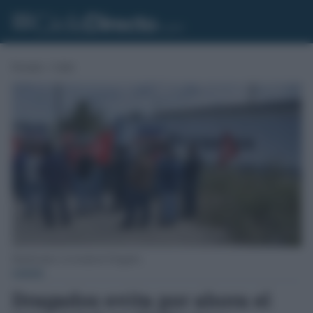
Portada
»
Cádiz
Manifestantes a la entrada de Dragados.
CÁDIZ
Dragados evita por ahora el