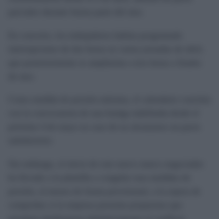
parciales durante buena parte del mes.
En concreto, los trabajadores habían programado
interrupciones de dos horas en varias jornadas de abril,
que posteriormente se ampliarían a tres horas a finales
de mes.
Como medida de presión máxima, el calendario concluía
con la convocatoria de una huelga indefinida desde el
próximo 4 de mayo en caso de no alcanzarse un pacto
satisfactorio.
Sin embargo, el inicio de este nuevo marco negociador
ha llevado a la plantilla a congelar esas medidas de
presión, al menos de forma provisional, a la espera de
comprobar si la empresa presenta propuestas que
permitan desbloquear definitivamente el conflicto.