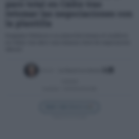
paro total en Cádiz tras
retomar las negociaciones con
la plantilla
Dragados Offshore y su plantilla frenan el conflicto
en Cádiz tras abrir una semana clave de negociación
laboral
Escrito por:
José Manuel García Bautista
13/04/2026
Actualizado:
13/04/2026 (09:28 AM)
Añadir Cádiz Directo en
Síguenos en Google