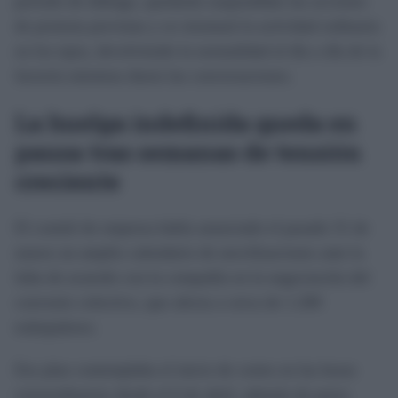
periodo de diálogo, quedarán suspendidas las acciones
de protesta previstas y se retomará la actividad ordinaria
en los tajos, devolviendo la normalidad al día a día de la
factoría mientras duren las conversaciones.
La huelga indefinida queda en
pausa tras semanas de tensión
creciente
El comité de empresa había anunciado el pasado 31 de
marzo un amplio calendario de movilizaciones ante la
falta de acuerdo con la compañía en la negociación del
convenio colectivo, que afecta a cerca de 1.200
trabajadores.
Ese plan contemplaba el inicio de cortes en las horas
extraordinarias desde el 6 de abril, además de paros