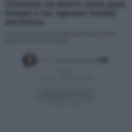
Chiclana, un nuevo curso para
formar a los 'agentes verdes'
del futuro
El programa de Chiclana Natural arranca el 15 de
octubre con tres actividades
Escrito por:
José Manuel García Bautista
10/10/2025
Actualizado:
10/10/2025 (10:44 AM)
Añadir Cádiz Directo en
Síguenos en Google