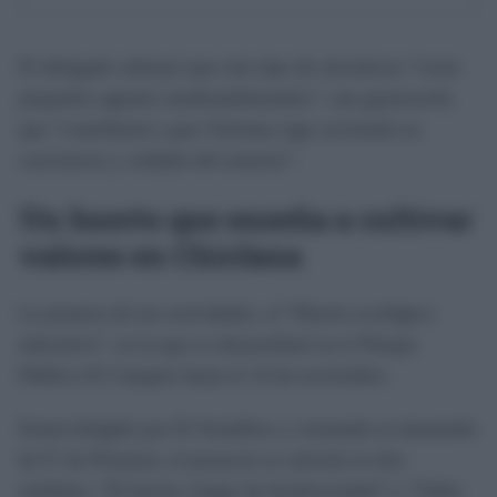
El delegado subrayó que este tipo de iniciativas “crean
pequeños agentes medioambientales”, una generación
que “contribuirá a que Chiclana siga creciendo en
conciencia y cuidado del entorno”.
Un huerto que enseña a cultivar
valores en Chiclana
La primera de las actividades, el “Huerto ecológico
educativo”, en la que se desarrollará en el Parque
Público El Campito hasta el 14 de noviembre.
Estará dirigido por El Semillero y orientado al alumnado
de 6º de Primaria, el proyecto se articula en dos
módulos: “El huerto, hogar de biodiversidad” y “Taller