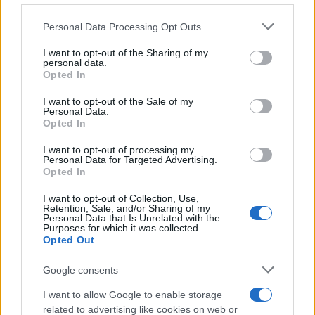
Please note that this website/app uses one or more Google
Personal Data Processing Opt Outs
services and may gather and store information including but
not limited to your visit or usage behaviour. You may click to
I want to opt-out of the Sharing of my
personal data.
grant or deny consent to Google and its third-party tags to
Opted In
use your data for below specified purposes in below Google
consent section.
I want to opt-out of the Sale of my
Personal Data.
Opted In
I want to opt-out of processing my
Personal Data for Targeted Advertising.
Opted In
I want to opt-out of Collection, Use,
Retention, Sale, and/or Sharing of my
Personal Data that Is Unrelated with the
Purposes for which it was collected.
Opted Out
Google consents
I want to allow Google to enable storage
related to advertising like cookies on web or