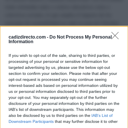
están orientadas tanto a centros educativos como a
colectivos sociales, lo que amplía el impacto de los
mensajes de sostenibilidad en toda la zona de Chiclana
e, incluso, de localidades cercanas.
cadizdirecto.com -
Do Not Process My Personal
Information
Para inscribirse o ampliar información, los centros y
asociaciones interesados pueden acceder al apartado de
If you wish to opt-out of the sale, sharing to third parties, or
Educación Ambiental en la web oficial que está en la
processing of your personal or sensitive information for
targeted advertising by us, please use the below opt-out
URL oficial www.chiclananatural.com
section to confirm your selection. Please note that after your
.
opt-out request is processed you may continue seeing
interest-based ads based on personal information utilized by
us or personal information disclosed to third parties prior to
TEMAS:
Noticias de Chiclana
your opt-out. You may separately opt-out of the further
disclosure of your personal information by third parties on the
Más de Cádiz
IAB’s list of downstream participants. This information may
also be disclosed by us to third parties on the
IAB’s List of
Downstream Participants
that may further disclose it to other
third parties.