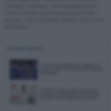
actividades consolidadas, muy demandadas por los
centros. El pasado año participaron más de 10.000
personas, y solo en este primer trimestre ya hay más de
850 inscritos”.
Te Puede Interesar
El emotivo pasodoble de la comparsa de
Punta Umbría a las víctimas del accidente
de Adamuz
El PSOE reclama a Bruno García que
reactive el mantenimiento de los barrios
de Cádiz tras las quejas de los vecinos