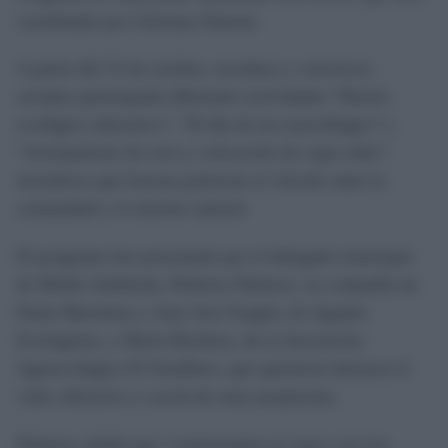
coordinado por Chiclana Natural.
A partir del 15 de octubre, escolares y colectivos
sociales participarán diferentes actividades “Huerto
ecológico educativo”, “El día de los murciélagos” y
“Avistamiento de aves y colocación de cajas nido”,
iniciativas que buscan potenciar el vínculo entre la
comunidad y el entorno natural.
El programa fue presentado por el delegado municipal
de Medio Ambiente, Roberto Palmero, en compañía de
Paula Marchena y Juan José Aragón, de Agaden
Ecologistas, y María Bordons, de la Asociación
Agroecológica El Semillero, que quisieron destacar el
valor educativo y social de estas propuestas.
Palmero señaló que “comenzamos el curso con tres