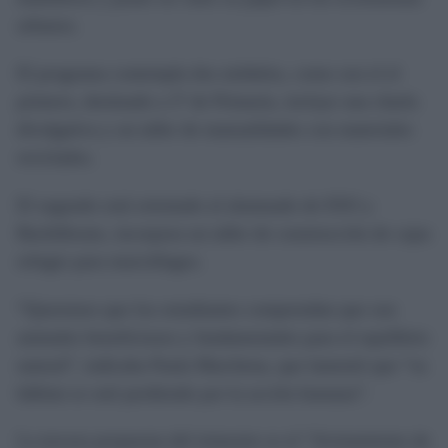
urbanos.
El programa contempla dos módulos, como son el el
primero, destinado a 3º de Primaria, incluye una charla
divulgativa y un taller de manualidades con materiales
reciclados.
El segundo está orientado al alumnado de ESO y
Bachillerato, incorpora un taller de construcción de cajas
refugio para murciélagos.
“Queremos que los estudiantes comprendan que son
animales beneficiosos y fundamentales para el equilibrio
natural”, indicaba Paula Marchena, que lamentó que “su
hábitat se esté perdiendo por la acción humana”.
La tercera propuesta del trimestre es el “Avistamiento de