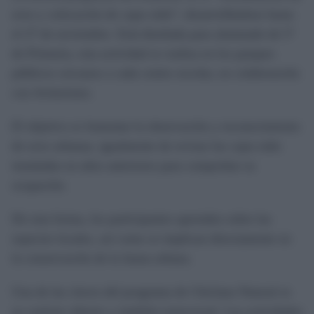
aves y colocación de cajas nido”, desarrollándose hasta
el 27 de noviembre. Está diseñada para alumnado de 5º
de Primaria, esta actividad se realiza en los parques
públicos cercanos a cada centro escolar, en colaboración
con Aviturismo.
El objetivo es fomentar la observación y reconocimiento
de aves urbanas, igualmente de revisar las cajas nido
instaladas en años anteriores para comprobar su
ocupación.
De esta forma, los participantes aprenden sobre las
especies locales, así como se implican directamente en
la conservación de la fauna urbana.
Una de las claves del programa de Chiclana Natural es
su carácter abierto y también transversal. Las actividades