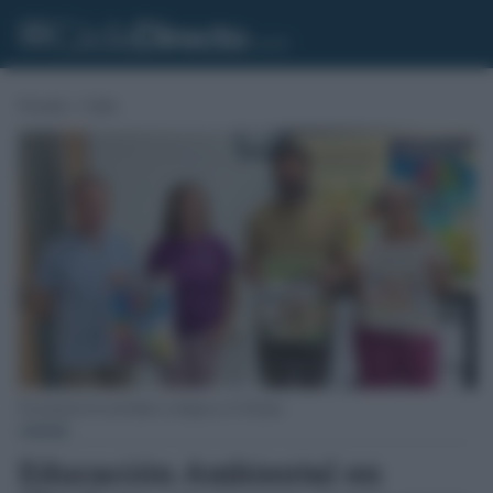
Portada
»
Cádiz
Presentación de actividades ecológicas en Chiclana.
CÁDIZ
Educación Ambiental en