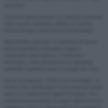
de insectos”.
A través de talleres prácticos, los estudiantes aprenderán
sobre consumo responsable, también de la gestión
eficiente del agua y protección de la biodiversidad.
María Bordons indicó que “la experiencia del pasado
año fue maravillosa. Participaron colegios y
asociaciones como Asodown, La Fundación o
Amucodich, y todos disfrutamos de un aprendizaje
compartido. Esperamos repetir esa energía este curso”.
Otra de las propuestas, “El día de los murciélagos”, se
llevará a cabo también hasta el 14 de noviembre estando
sujeto a la coordinación de Agaden Ecologistas. Esta
actividad busca desmitificar la imagen negativa de estos
mamíferos y poner en valor su papel en los ecosistemas