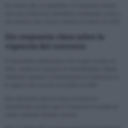
Ese mismo año, en septiembre, el Consistorio remitió
otra carta al Ejecutivo autonómico reclamando avances,
una iniciativa que volvió a repetirse en febrero de 2025.
Sin respuesta clara sobre la
vigencia del convenio
El intercambio administrativo dio un giro en junio de
2025, cuando la Consejería de Sostenibilidad y Medio
Ambiente comunicó al Ayuntamiento la finalización de
la vigencia del convenio en octubre de 2020.
Esta afirmación abrió un nuevo escenario de
incertidumbre jurídica que el Consistorio ha tratado de
aclarar mediante informes internos.