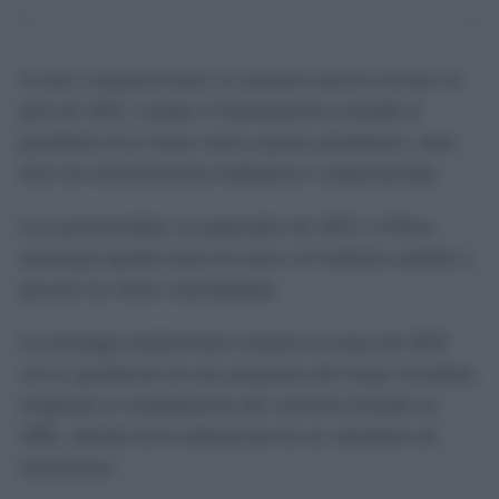
A estas comunicaciones se sumaron nuevos escritos en
julio de 2022, cuando el Ayuntamiento trasladó al
presidente de la Junta varios asuntos pendientes, entre
ellos las infraestructuras hidráulicas comprometidas.
Con posterioridad, en septiembre de 2023, el Pleno
municipal aprobó instar de nuevo al Gobierno andaluz a
ejecutar las obras contempladas.
La estrategia institucional continuó en mayo de 2024
con la aprobación de una propuesta del Grupo Socialista
exigiendo el cumplimiento del convenio firmado en
2005, además de la elaboración de un calendario de
actuaciones.