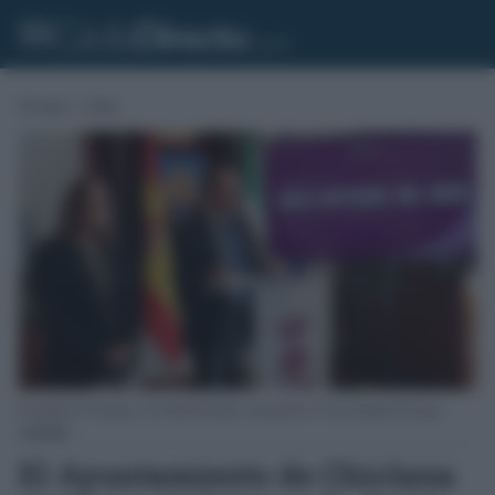
Portada
»
Cádiz
El alcalde de Chiclana, José María Román, exponiendo el Ciclo Integral del Agua.
CÁDIZ
El Ayuntamiento de Chiclana