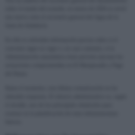
Tras un análisis del secretario general del Ayuntamiento
sobre el estado del acuerdo, en marzo de 2026 se envió
una nueva carta al secretario general del Agua de la
Junta de Andalucía.
En ella se solicitaba información precisa sobre si el
convenio sigue en vigor o, en caso contrario, si la
Administración autonómica tiene previsto ejecutar las
actuaciones comprometidas en El Marquesado y Pago
del Humo.
Hasta el momento, esta última comunicación no ha
obtenido respuesta. El silencio administrativo es, según
el alcalde, uno de los principales obstáculos para
avanzar en la planificación de estas infraestructuras
básicas.