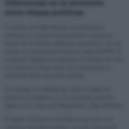
Diferencias en la inversión
entre etapas políticas
El alcalde, José María Román, ha subrayado la
diferencia en el grado de ejecución del convenio en
función de los distintos gobiernos autonómicos. En este
sentido, ha recordado que durante la etapa del PSOE en
la Junta de Andalucía se destinaron 15 millones de euros
a las obras de la Rana Verde, una actuación que se
enmarcaba dentro del mismo acuerdo.
Sin embargo, ha señalado que, desde el cambio de
gobierno en Andalucía, no se ha realizado inversión
alguna en las zonas de El Marquesado y Pago del Humo.
El regidor chiclanero ha insistido en que, pese a las
reiteradas solicitudes formales, no existe información