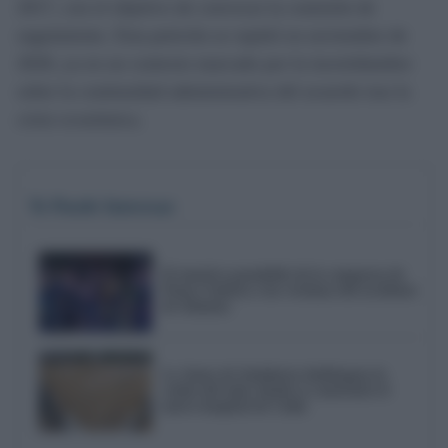
2017, con el objetivo de convocar la comisión de
seguimiento. Esta petición se repitió en noviembre de
2020, ya en un contexto marcado por la incertidumbre
sobre la continuidad administrativa del acuerdo tras la
crisis económica.
Te Puede Interesar
El emotivo pasodoble de la comparsa de
Punta Umbría a las víctimas del accidente
de Adamuz
La Junta de Andalucía desbloquea la
cesión del solar donde se construirá el
nuevo hospital de Cádiz