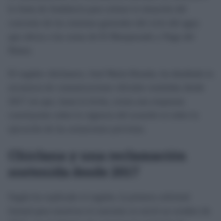
la Junta de Andalucía para aclarar la situación del
convenio de los sistemas generales del ciclo del agua
que afecta a las zonas de El Marquesado y Pago del
Humo.
El regidor chiclanero, José María Román, ha detallado la
secuencia de comunicaciones oficiales remitidas desde
2017 sin que, hasta la fecha, exista una respuesta
concluyente sobre la vigencia del acuerdo ni sobre la
ejecución de las actuaciones previstas.
Chiclana y una reclamación
sostenida desde 2017
Según ha explicado el regidor, la primera solicitud
formal para reactivar el convenio se envió en octubre de