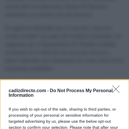
oficial sobre las intenciones futuras del Ejecutivo
autonómico en relación con este proyecto.
El regidor ha defendido que el convenio “nunca ha
estado olvidado” por parte del Gobierno municipal y ha
asegurado que el Ayuntamiento de Chiclana continúa
avanzando en la redacción de proyectos técnicos y
planes especiales para determinar los costes reales de las
actuaciones pendientes.
En este marco, ha recalcado que el Consistorio
chiclanero mantiene abierta la colaboración con la Junta
cadizdirecto.com -
Do Not Process My Personal
Information
de Andalucía, aunque también deja claro que seguirá
desarrollando iniciativas propias si no se concreta la
If you wish to opt-out of the sale, sharing to third parties, or
participación autonómica en la financiación y ejecución
processing of your personal or sensitive information for
targeted advertising by us, please use the below opt-out
de las infraestructuras hidráulicas previstas en estas
section to confirm your selection. Please note that after your