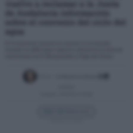
vuelve a reclamar a la Junta
de Andalucía información
sobre el convenio del ciclo del
agua
El Consistorio insiste en conocer si el acuerdo
firmado en 2005 sigue vigente y denuncia la falta de
inversiones en El Marquesado y Pago del Humo
Escrito por:
José Manuel García Bautista
05/05/2026
Actualizado:
04/05/2026 (11:46 AM)
Añadir Cádiz Directo en
Síguenos en Google