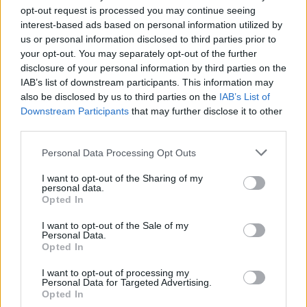
zonas del municipio.
opt-out request is processed you may continue seeing
interest-based ads based on personal information utilized by
us or personal information disclosed to third parties prior to
TEMAS:
Noticias de Chiclana
your opt-out. You may separately opt-out of the further
disclosure of your personal information by third parties on the
Más de Cádiz
IAB’s list of downstream participants. This information may
also be disclosed by us to third parties on the
IAB’s List of
Downstream Participants
that may further disclose it to other
third parties.
Please note that this website/app uses one or more Google
Personal Data Processing Opt Outs
services and may gather and store information including but
not limited to your visit or usage behaviour. You may click to
I want to opt-out of the Sharing of my
personal data.
grant or deny consent to Google and its third-party tags to
Opted In
use your data for below specified purposes in below Google
consent section.
I want to opt-out of the Sale of my
Personal Data.
Opted In
I want to opt-out of processing my
Personal Data for Targeted Advertising.
Opted In