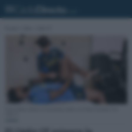
Portada
»
Cádiz
»
Cádiz CF
Kenan Toibibou durante su reconocimiento médico en la Clínica San Rafael. Foto:
Cádiz CF.
CÁDIZ
El Cádiz CF arranca la