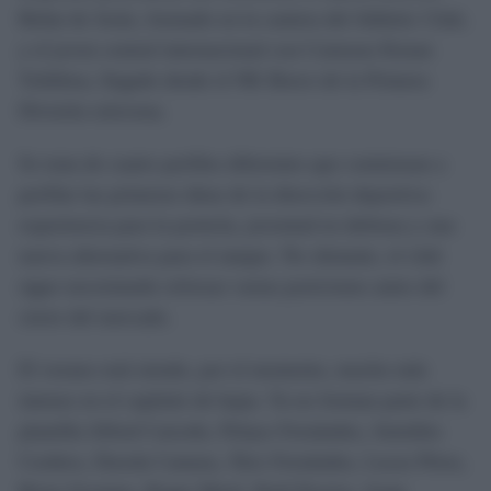
Beñat de Jesús, formado en la cantera del Athletic Club;
y el joven central internacional con Comoras Kenan
Toibibou, llegado desde el NK Bravo de la Primera
División eslovena.
Se trata de cuatro perfiles diferentes que comienzan a
perfilar las primeras ideas de la dirección deportiva:
experiencia para la portería, juventud en defensa y una
nueva alternativa para el ataque. No obstante, el club
sigue necesitando reforzar varias posiciones antes del
cierre del mercado.
El verano está siendo, por el momento, mucho más
intenso en el capítulo de bajas. Ya no forman parte de la
plantilla Alfred Caicedo, Pelayo Fernández, Antoñito
Cordero, Dawda Camara, Álex Fernández, Lucas Pérez,