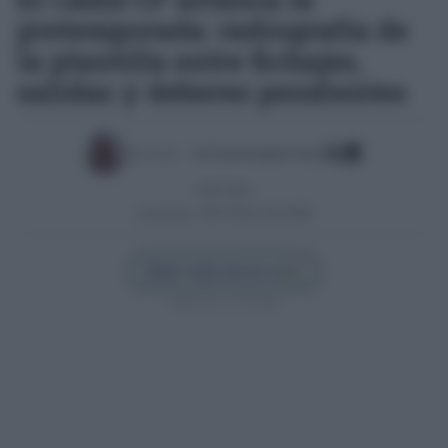
pretemporada: radiografía de
la plantilla entre fichajes,
salidas y deberes pendientes
Escrito por:
José Luis Porquicho Prada
06/07/2026
Actualizado:
06/07/2026 (16:49 PM)
Añadir Cádiz Directo en
Síguenos en Google