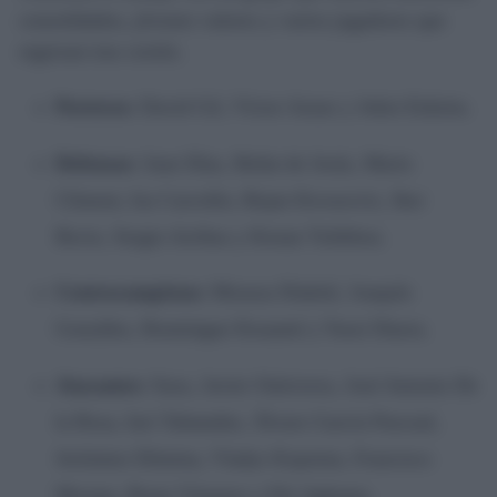
consolidados, jóvenes valores y varios jugadores que
regresan tras cesión.
Porteros:
David Gil, Víctor Aznar y Jokin Ezkieta.
Defensas:
Juan Díaz, Beñat de Jesús, Mario
Climent, Iza Carcelén, Bojan Kovacevic, Iker
Recio, Sergio Arribas y Kenan Toibibou.
Centrocampistas:
Moussa Diakité, Joaquín
González, Rominigue Kouamé y Yussi Diarra.
Atacantes:
Suso, Javier Ontiveros, José Antonio De
la Rosa, Iuri Tabatadze, Álvaro García Pascual,
Jerónimo Dómina, Vladys Kopotun, Francisco
Mwepu, Borja Vázquez y Efe Aghama.