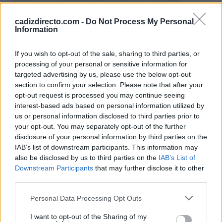
Por ahora, la prioridad pasa por poner en marcha el
cadizdirecto.com -
Do Not Process My Personal
Information
trabajo sobre el césped y comenzar a construir un equipo
que, tras una temporada muy alejada de las expectativas,
If you wish to opt-out of the sale, sharing to third parties, or
buscará volver a pelear por objetivos mucho más
processing of your personal or sensitive information for
targeted advertising by us, please use the below opt-out
ambiciosos bajo la dirección de Íñigo Idiakez y con
section to confirm your selection. Please note that after your
Christian Septien estrenándose al frente de la entidad.
opt-out request is processed you may continue seeing
interest-based ads based on personal information utilized by
us or personal information disclosed to third parties prior to
TEMAS:
Cádiz CF
your opt-out. You may separately opt-out of the further
disclosure of your personal information by third parties on the
Más de Cádiz
IAB’s list of downstream participants. This information may
also be disclosed by us to third parties on the
IAB’s List of
Downstream Participants
that may further disclose it to other
third parties.
Please note that this website/app uses one or more Google
Personal Data Processing Opt Outs
services and may gather and store information including but
not limited to your visit or usage behaviour. You may click to
I want to opt-out of the Sharing of my