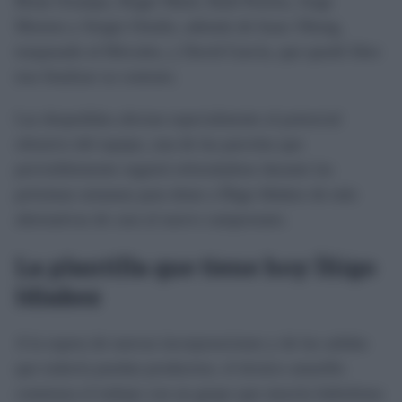
Brian Ocampo, Roger Martí, Raúl Pereira, Jorge
Moreno y Sergio Ortuño, además de Isaac Obeng,
traspasado al Hércules, y David García, que quedó libre
tras finalizar su contrato.
Las despedidas afectan especialmente al potencial
ofensivo del equipo, una de las parcelas que
previsiblemente seguirá reforzándose durante las
próximas semanas para dotar a Íñigo Idiakez de más
alternativas de cara al nuevo campeonato.
La plantilla que tiene hoy Íñigo
Idiakez
A la espera de nuevas incorporaciones y de las salidas
que todavía puedan producirse, el técnico amarillo
comienza el trabajo con un grupo que mezcla futbolistas