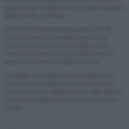
primera sesión de entrenamiento en la Ciudad Deportiva
Bahía de Cádiz, en El Rosal.
El inicio de la pretemporada llega apenas unos días
después del relevo en la presidencia del club, con
Christian Septien al frente de la entidad, y tras un
intenso fin de semana en el que el Cádiz anunció de
golpe sus cuatro primeros fichajes del verano.
Sin embargo, la fotografía actual de la plantilla está
todavía lejos de ser definitiva. El mercado acaba de
comenzar y tanto las llegadas como las salidas seguirán
marcando la actualidad amarilla durante las próximas
semanas.