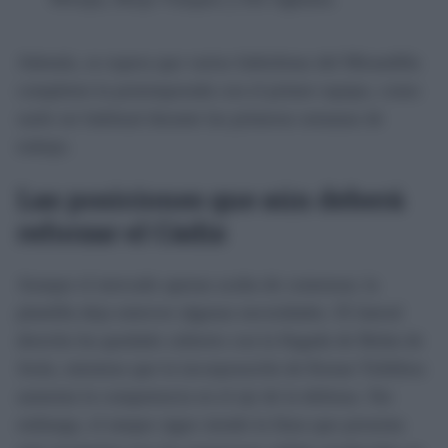
Además, se espera que varios futbolistas del Mirandilla
completen la pretemporada con el primer equipo, como
suele ser habitual durante las primeras semanas de
trabajo.
Las posiciones que aún deberá
reforzar el Cádiz
Aunque el mercado apenas acaba de comenzar, la
plantilla deja entrever algunas necesidades. El lateral
derecho ha quedado cubierto con la llegada de Beñat de
Jesús, mientras que la incorporación de Kenan Toibibou
aumenta la competencia en el eje de la defensa. Sin
embargo, el ataque sigue siendo la línea que presenta