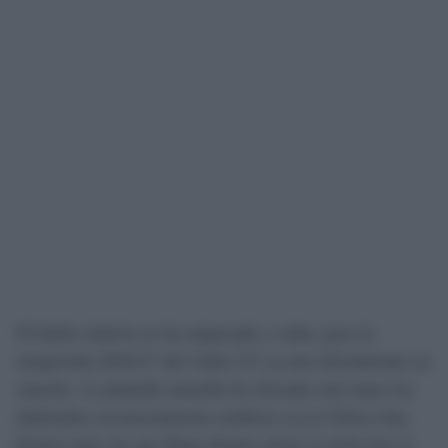
El balón todavía no ha empezado a rodar, pero la
temporada 2026/27 del Cádiz CF ya está oficialmente en
marcha. La plantilla amarilla ha iniciado este lunes los
habituales reconocimientos médicos en la Clínica San
Rafael antes de que Íñigo Idiakez dirija el miércoles la