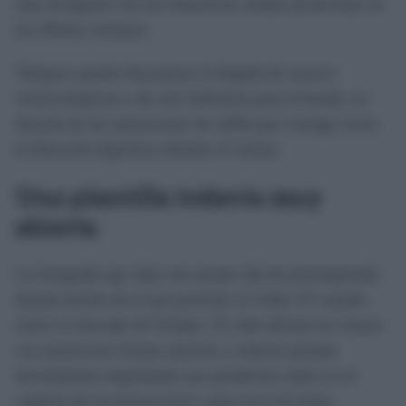
más incógnitas tras las numerosas salidas producidas en
las últimas semanas.
Tampoco puede descartarse la llegada de nuevos
centrocampistas o de otro futbolista para la banda, en
función de las operaciones de salida que consiga cerrar
la dirección deportiva durante el verano.
Una plantilla todavía muy
abierta
La fotografía que deja este primer día de pretemporada
distará mucho de la que presente el Cádiz CF cuando
cierre el mercado de fichajes. El club afronta un verano
con numerosos frentes abiertos y todavía quedan
movimientos importantes por producirse tanto en el
capítulo de incorporaciones como en el de bajas.