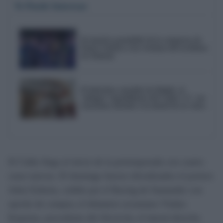
Te Puede Interesar
El emotivo pasodoble de la comparsa de
Punta Umbría a las víctimas del accidente
de Adamuz
El laberinto contable de Delphi: el
'milagro' inmobiliario del Cádiz C.F. con
tasaciones oficiales a la mitad de su venta
El Cádiz llega al inicio de la pretemporada con cuatro
caras nuevas. El domingo fueron oficializados el portero
Jokin Ezkieta, cedido por el Racing de Santander con
opción de compra; el delantero ucraniano Vladys
Kopotun, procedente del Alcorcón; el lateral derecho