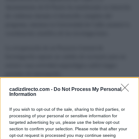
Ayuntamiento de El Puerto ha manifestado su intención
de colaborar durante el desarrollo completo del
programa, mientras la Universidad de Cádiz asumirá la
coordinación científica de las investigaciones.
La recuperación de un Proyecto General de
Investigación supone un cambio de escenario para un
enclave cuya actividad arqueológica sufrió largos
periodos de interrupción.
Con este nuevo marco de trabajo, el Castillo de Doña
cadizdirecto.com -
Do Not Process My Personal
Information
Blanca aspira a consolidar una investigación continuada
que permita ampliar el conocimiento sobre la presencia
If you wish to opt-out of the sale, sharing to third parties, or
fenicia en el sur de la Península Ibérica y favorecer, al
processing of your personal or sensitive information for
targeted advertising by us, please use the below opt-out
mismo tiempo, la protección y puesta en valor de uno de
section to confirm your selection. Please note that after your
los yacimientos históricos más destacados de Andalucía.
opt-out request is processed you may continue seeing