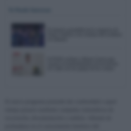
Te Puede Interesar
El emotivo pasodoble de la comparsa de
Punta Umbría a las víctimas del accidente
de Adamuz
El PSOE reclama a Bruno García que
reactive el mantenimiento de los barrios
de Cádiz tras las quejas de los vecinos
El nuevo programa pretende dar continuidad a aquel
trabajo pionero mediante campañas sistemáticas de
excavación, documentación y análisis. Además de
profundizar en el conocimiento histórico del