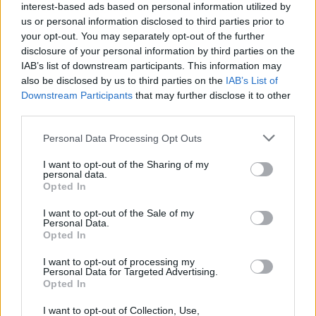
interest-based ads based on personal information utilized by
us or personal information disclosed to third parties prior to
TEMAS:
Puerto de Santa María
your opt-out. You may separately opt-out of the further
disclosure of your personal information by third parties on the
Más de Cádiz
IAB’s list of downstream participants. This information may
also be disclosed by us to third parties on the
IAB’s List of
Downstream Participants
that may further disclose it to other
third parties.
Please note that this website/app uses one or more Google
Personal Data Processing Opt Outs
services and may gather and store information including but
not limited to your visit or usage behaviour. You may click to
I want to opt-out of the Sharing of my
personal data.
grant or deny consent to Google and its third-party tags to
Opted In
use your data for below specified purposes in below Google
consent section.
I want to opt-out of the Sale of my
Personal Data.
Opted In
I want to opt-out of processing my
Personal Data for Targeted Advertising.
Opted In
I want to opt-out of Collection, Use,