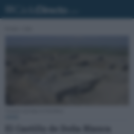
Portada
»
Cádiz
Yacimiento arqueológico de Doña Blanca.
CÁDIZ
El Castillo de Doña Blanca