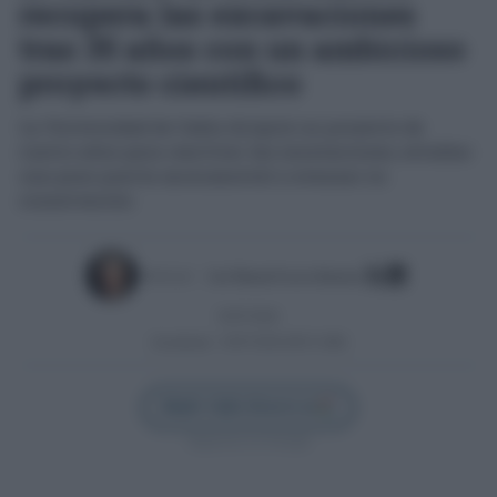
recupera las excavaciones
tras 35 años con un ambicioso
proyecto científico
La Universidad de Cádiz dirigirá un proyecto de
cuatro años para reactivar las excavaciones, estudiar
una gran puerta monumental y avanzar su
conservación
Escrito por:
José Manuel García Bautista
03/07/2026
Actualizado:
03/07/2026 (09:51 AM)
Añadir Cádiz Directo en
Síguenos en Google