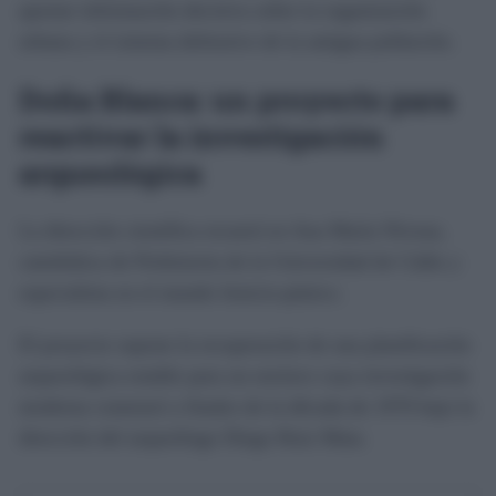
aportar información decisiva sobre la organización
urbana y el sistema defensivo de la antigua población.
Doña Blanca: un proyecto para
reactivar la investigación
arqueológica
La dirección científica recaerá en Ana María Niveau,
catedrática de Prehistoria de la Universidad de Cádiz y
especialista en el mundo fenicio-púnico.
El proyecto supone la recuperación de una planificación
arqueológica estable para un enclave cuya investigación
moderna comenzó a finales de la década de 1970 bajo la
dirección del arqueólogo Diego Ruiz Mata.