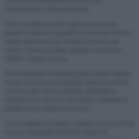
excavaciones tradicionales con técnicas de
documentación de última generación.
Entre los trabajos previstos figuran prospecciones
geofísicas mediante tomografía de resistividad eléctrica,
sondeos geotécnicos para estudiar la secuencia del
terreno y vuelos con drones equipados con sensores
LiDAR y cámaras térmicas.
Estas herramientas permitirán generar modelos digitales
de alta resolución sin necesidad de intervenir de forma
extensiva sobre todo el yacimiento, facilitando la
localización de estructuras aún ocultas y mejorando la
planificación de futuras excavaciones.
Los investigadores pretenden completar la excavación de
la puerta monumental descubierta durante las