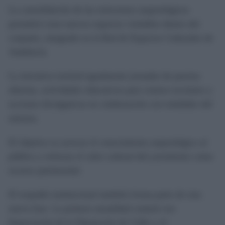
La consolidación de las estructuras arqueológicas
permitirá crear nuevos espacios visitables dentro del
conjunto, integrado en la Red de Espacios Culturales de
Andalucía.
La iniciativa incluirá igualmente jornadas de puertas
abiertas, actividades educativas para centros escolares y
acciones divulgativas en colaboración con entidades del
entorno.
El objetivo es acercar el conocimiento arqueológico al
público y reforzar el valor cultural del yacimiento como
recurso patrimonial.
El respaldo institucional también forma parte de esta
nueva fase. La primera anualidad contará con
financiación de la Diputación de Cádiz y el