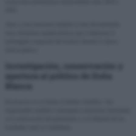
actuaciones preliminares desarrolladas entre 2024 y
2026.
Junto a esta estructura también se han documentado
otros elementos arquitectónicos que evidencian la
prolongada ocupación del enclave durante la época
fenicio-púnica.
Investigación, conservación y
apertura al público de Doña
Blanca
El proyecto no se limita al ámbito científico. Sus
responsables también contemplan actuaciones destinadas
a la conservación del patrimonio y a la difusión de los
resultados entre la ciudadanía.