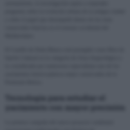
asentamiento, la investigación aspira a responder
preguntas sobre la evolución urbana de la antigua ciudad
y sobre el papel que desempeñó dentro de las rutas
comerciales fenicias en el extremo occidental del
Mediterráneo.
El Castillo de Doña Blanca está protegido como Bien de
Interés Cultural en la categoría de Zona Arqueológica y
es considerado por numerosos especialistas uno de los
yacimientos fenicio-púnicos mejor conservados de la
Península Ibérica.
Tecnología para estudiar el
yacimiento con mayor precisión
La primera campaña del nuevo proyecto combinará