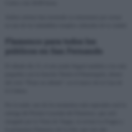
Cortes a las 20:00 horas.
Ambos artistas han mostrado su entusiasmo por actuar
en uno de los indudables templos culturales de la ciudad.
Flamenco para todos los
públicos en San Fernando
El sábado día 15, el arte jondo llegará también a los más
pequeños con la función Timón el Flamenquito, dentro
del ciclo “Érase un sábado”, en el marco de la Casa de
la Cultura.
Por la tarde, uno de los momentos más esperados será la
entrega del Premio Leyenda del Flamenco, que será
otorgado por la Venta de Vargas, la revista La Fragua y
la promotora Flamenco de La Isla, que este año