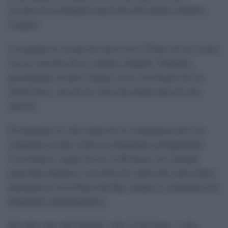
reconocerá la dilatada trayectoria del bailaor Antonio
Canales.
La jornada se cerrará de nuevo en el Teatro de las Cortes
con el concierto de la cantaora Ángeles Toledano,
presentando su disco
Sangre sucia
con horario de las
20:00 horas, una de las citas más destacadas de esta
edición.
El domingo 16, día central de la conmemoración, las
academias locales serán las indudables protagonistas.
Con horario a partir de las 11:00 horas, un colorido
pasacalles flamenco recorrerá las calles del centro hasta
desembocar en la Plaza del Rey, donde se celebrarán dos
flashmobs multitudinarios.
De estos uno será infantil, a las 12:30 horas, y otro