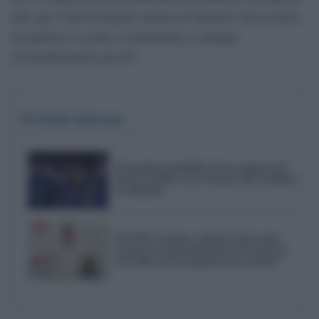
dijo que “San Fernando celebra el flamenco de la mano
de quienes lo aman, lo defienden y trabajan
incansablemente por él”.
Te Puede Interesar
El emotivo pasodoble de la comparsa de
Punta Umbría a las víctimas del accidente
de Adamuz
El PSOE reclama a Bruno García que
reactive el mantenimiento de los barrios
de Cádiz tras las quejas de los vecinos