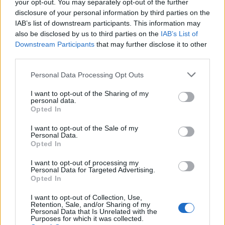
your opt-out. You may separately opt-out of the further
disclosure of your personal information by third parties on the
Más de Cádiz
IAB’s list of downstream participants. This information may
also be disclosed by us to third parties on the
IAB’s List of
Downstream Participants
that may further disclose it to other
third parties.
Please note that this website/app uses one or more Google
Personal Data Processing Opt Outs
services and may gather and store information including but
not limited to your visit or usage behaviour. You may click to
I want to opt-out of the Sharing of my
personal data.
grant or deny consent to Google and its third-party tags to
Opted In
use your data for below specified purposes in below Google
consent section.
I want to opt-out of the Sale of my
Personal Data.
Opted In
I want to opt-out of processing my
Personal Data for Targeted Advertising.
Opted In
I want to opt-out of Collection, Use,
Retention, Sale, and/or Sharing of my
Personal Data that Is Unrelated with the
Purposes for which it was collected.