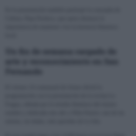
En la presentación también participó la concejala de
Cultura, Pepa Pacheco, que quiso destacar la
importancia de mantener viva la herencia flamenca
local.
Un fin de semana cargado de
arte y reconocimiento en San
Fernando
El viernes 14 comenzará de forma oficial la
programación con la presentación de la revista La
Fragua, editada por la tertulia flamenca del mismo
nombre y dedicada este año a Niña Pastori, una de las
artistas, sin dudas, más queridas de La Isla.
El acto tendrá lugar a las 12:00 horas en la Casa Natal