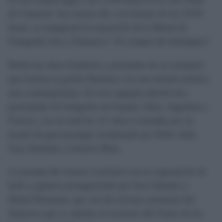
de Camarón. Ese mismo día, con horario de las 18:30
horas, se inaugurará la exposición de la Bienal de
Fotografía Arte y Flamenco “Al compás del diafragma”.
Reúne las obras finalistas y premiadas de un certamen
que fusiona la pasión flamenca con una mirada artística
más contemporánea. En esta segunda edición han
participado 43 fotógrafos de España, Italia, Argentina y
Francia, con un total de 111 obras evaluadas por un
jurado de gran prestigio encabezado por Pablo Juliá,
Juan Abelludo y Antonio Mota.
La jornada del viernes concluirá con un espectáculo de
baile y guitarra protagonizado por Sara Sánchez y
Daniel Bommati, que son dos jóvenes promesas del
flamenco que se subirán al escenario del Teatro de las