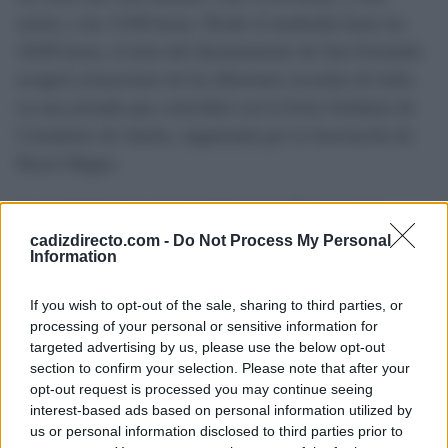
senior, a las 13:00 horas. Desde el mediodía hasta las
18:00 horas, el atrio del Ayuntamiento de San Fernando
acogerá actuaciones de las diferentes escuelas de baile,
en una jornada que coincidirá con la Feria Solidaria de
Cortadores de Jamón, organizada por la Asociación de
Reyes Magos.
La programación se prolongará más allá del fin de
semana puesto que el jueves día 20, el alumnado del IES
cadizdirecto.com -
Do Not Process My Personal
Information
Jorge Juan ofrecerá varias actuaciones en el Museo
Camarón, y el viernes 21 se inaugurará la exposición
If you wish to opt-out of the sale, sharing to third parties, or
“Guitarristas de La Isla”, del fotógrafo Juan Antonio
processing of your personal or sensitive information for
targeted advertising by us, please use the below opt-out
Sánchez Bernal, que está dedicada a figuras que han
section to confirm your selection. Please note that after your
marcado el compás de esta tierra flamenca.
opt-out request is processed you may continue seeing
interest-based ads based on personal information utilized by
us or personal information disclosed to third parties prior to
TEMAS:
Noticias de San Fernando
Ocio en Cádiz