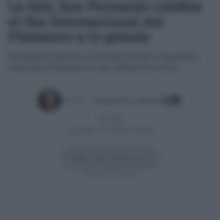
La Isla, San Fernando celebra
el Día Internacional del
Flamenco a lo grande
Del Museo Camarón a la Plaza del Rey: el flamenco
toma San Fernando en una celebración única
Escrito por:
José Manuel García Bautista
12/11/2025
Actualizado:
12/11/2025 (12:12 PM)
Añadir Cádiz Directo en
Síguenos en Google