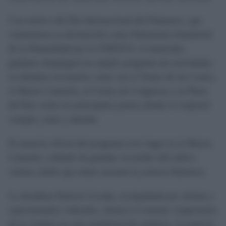
Con motivo del Día Internacional del Flamenco, que
conmemora su declaración como Patrimonio Inmaterial
de la Humanidad por la UNESCO, el municipio
gaditano desplegará un amplio programa de actividades
en distintos escenarios como son el Teatro de las Cortes,
el Museo Camarón, el Centro de Congresos y la Plaza
del Rey serán los principales puntos donde se respirará
compás, cante y duende.
El anuncio oficial del programa tuvo lugar en el Museo
Camarón, rodeado de grandes recuerdos del mítico
cantaor isleño que mejor encarna la esencia flamenca.
La alcaldesa Patricia Cavada, acompañada por artistas y
representantes culturales, destacó el enorme compromiso
de la ciudad con esta manifestación artística, al respecto