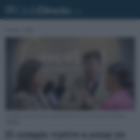
Portada
»
Cádiz
La alcaldesa, Patricia Cavada, en la presentación de los actos del Día del Flamenco.
CÁDIZ
El compás vuelve a sonar en