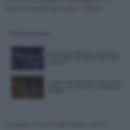
espacio de encuentro para familias y visitantes.
Te Puede Interesar
El emotivo pasodoble de la comparsa de
Punta Umbría a las víctimas del accidente
de Adamuz
Los patios más emblemáticos de El Puerto
volverán a abrir de noche con importantes
novedades
Los horarios de este Mercado Romano serán los