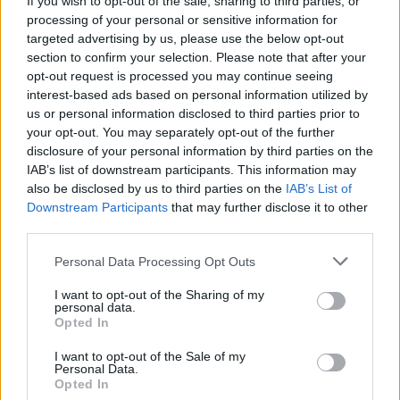
If you wish to opt-out of the sale, sharing to third parties, or
de talleres, gastronomía y espectáculos. Todo apunta a
processing of your personal or sensitive information for
targeted advertising by us, please use the below opt-out
que este 2025 el Mercado Romano repetirá ese éxito y
section to confirm your selection. Please note that after your
volverá a ser un gran atractivo dentro del programa.
opt-out request is processed you may continue seeing
interest-based ads based on personal information utilized by
us or personal information disclosed to third parties prior to
TEMAS:
Ocio en Cádiz
your opt-out. You may separately opt-out of the further
disclosure of your personal information by third parties on the
Más de Cádiz
IAB’s list of downstream participants. This information may
also be disclosed by us to third parties on the
IAB’s List of
Downstream Participants
that may further disclose it to other
third parties.
Please note that this website/app uses one or more Google
Personal Data Processing Opt Outs
services and may gather and store information including but
not limited to your visit or usage behaviour. You may click to
I want to opt-out of the Sharing of my
personal data.
grant or deny consent to Google and its third-party tags to
Opted In
use your data for below specified purposes in below Google
consent section.
I want to opt-out of the Sale of my
Personal Data.
Opted In