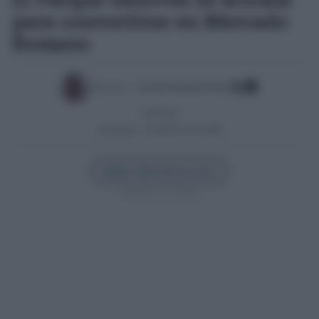
para convertirse en Mercado
Romano
Escrito por:
José Luis Porquicho Prada
23/09/2025
Actualizado:
23/09/2025 (13:23 PM)
Añadir Cádiz Directo en
Síguenos en Google