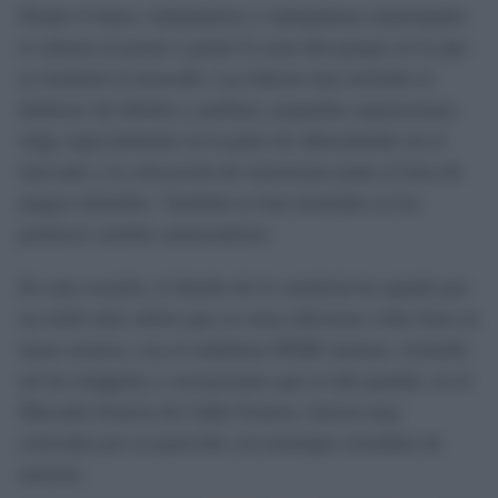
Desde el lunes, trabajadores y trabajadoras municipales
se afanan en poner a punto la zona del parque en la que
se instalará el mercado. Las labores han incluido el
desbroce de árboles y jardines, pequeñas reparaciones,
riego especialmente en la parte de alberodonde irá el
mercado y la colocación de estructuras junto al área de
juegos infantiles. También se han instalado ya los
primeros carteles anunciadores.
En esta ocasión, el diseño de la cartelería ha optado por
un estilo más sobrio que en otras ediciones: telas lisas en
tonos neutros, con el emblema SPQR romano, evitando
así las imágenes y recreaciones que el año pasado, en el
Mercado Fenicio de Cádiz Fenicia, fueron muy
criticadas por su parecido con montajes extraídos de
internet.