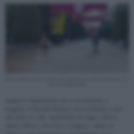
Riego en el Parque Genovés donde ya luce la decoración ara el Mercado Romano. Foto:
José Luis Porquicho Prada.
Aunque el Ayuntamiento aún no ha detallado el
progama, el Mercado Romano ofrecerá durante cuatro
días teatro de calle, espectáculos de fuego y aéreos,
talleres lúdicos, atracciones ecológicas, música en
directo y zona de hostelería, convirtiéndose en un