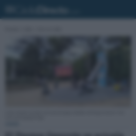
Portada
»
Cádiz
»
Ocio en Cádiz
Cartel colocado este lunes en la zona de juegos infantiles del Parque Genovés. Foto:
José Luis Porquicho Prada
CÁDIZ
El Parque Genovés se acicala