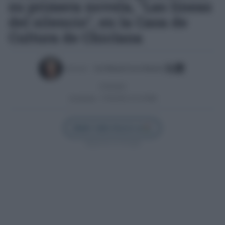
su primera novela, "Las líneas
del silencio", en la Casa de
Cultura de Chiclana
Escrito por:
José Manuel García Bautista
27/05/2025
Actualizado:
27/05/2025 (13:19 PM)
Añadir Cádiz Directo en
Síguenos en Google