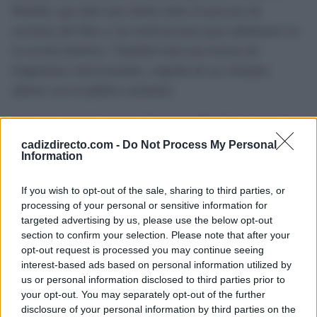
Piniella, que dará una charla sobre el proceso de
escritura del libro y las motivaciones para adentrarse en
la novela histórica. También hará una lectura de
fragmentos seleccionados, seguida de un coloquio
abierto con el público asistente.
Con esta primera novela, Francisco Piniella se suma a
sus contemporáneos que exploran, desde la ficción, lo
cadizdirecto.com -
Do Not Process My Personal
Information
que implicó y la repercusiones personales y sociales de
la Guerra Civil y la posguerra. Será en la Casa de
If you wish to opt-out of the sale, sharing to third parties, or
Cultura de Chiclana donde se presenta la oportunidad
processing of your personal or sensitive information for
targeted advertising by us, please use the below opt-out
para descubrir una obra que es parte de la Historia de
section to confirm your selection. Please note that after your
España.
opt-out request is processed you may continue seeing
interest-based ads based on personal information utilized by
us or personal information disclosed to third parties prior to
TEMAS:
Cultura Cádiz
Noticias de Chiclana
your opt-out. You may separately opt-out of the further
disclosure of your personal information by third parties on the
Más de Cádiz