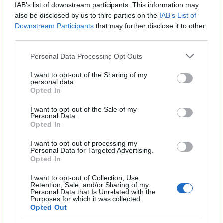
IAB’s list of downstream participants. This information may
also be disclosed by us to third parties on the
IAB’s List of
Downstream Participants
that may further disclose it to other
third parties.
Please note that this website/app uses one or more Google
Personal Data Processing Opt Outs
services and may gather and store information including but
not limited to your visit or usage behaviour. You may click to
I want to opt-out of the Sharing of my
personal data.
grant or deny consent to Google and its third-party tags to
Opted In
use your data for below specified purposes in below Google
consent section.
I want to opt-out of the Sale of my
Personal Data.
Opted In
I want to opt-out of processing my
Personal Data for Targeted Advertising.
Opted In
I want to opt-out of Collection, Use,
Retention, Sale, and/or Sharing of my
Personal Data that Is Unrelated with the
Purposes for which it was collected.
Opted Out