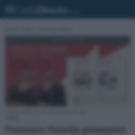
Portada
»
Cádiz
»
Noticias de Chiclana
Francisco Pinella en el cartel de la presentación de la obra.
CÁDIZ
Francisco Piniella presentará