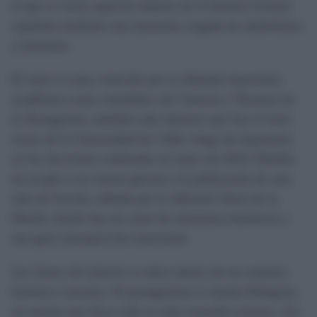
la que se tocan aspectos íntimos de la historia reciente
española mediante una narración cargada de simbolismo
y memoria.
El autor es muy conocido por su dilatada trayectoria
académica como catedrático de Ciencias y Técnicas de
la Navegación, también cabe destacar que fue el sexto
rector de la Universidad de Cádiz, luego de imponerse
en las elecciones celebradas en mayo de 2019. Piniella
da un giro a su carrera gracias a la publicación de esta
obra de ficción, editada por la editorial Libros de la
Herida, donde hay un crisol de elementos históricos y
una gran introspección emocional.
Las líneas del silencio
se ubica dentro de un contexto
histórico convulso. El protagonista es Juanín Pellegrini,
un marino que lleva toda su vida cruzando océanos. Sin