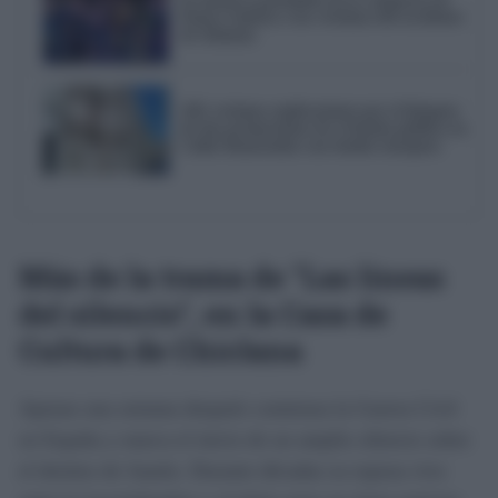
Punta Umbría a las víctimas del accidente
de Adamuz
AIG reclama explicaciones por el bloqueo
de dos promociones de vivienda pública en
Cádiz financiadas con fondos europeos
Más de la trama de "Las líneas
del silencio", en la Casa de
Cultura de Chiclana
Apenas una semana después comienza la Guerra Civil
en España y marca el inicio de un amplio silencio sobre
el destino de Juanín. Durante décadas su esposa vive