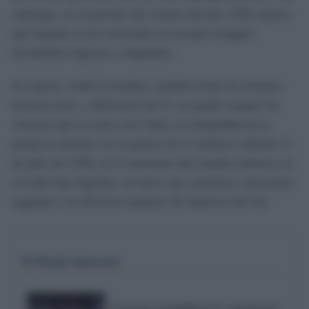
embargo, en el periodo del verano del año 1936, piensa
que España se ha convertido en un país inseguro
decidiendo regresar a Argentina.
Su esposa, Isabel González, también tiene los mismos
temores pero, a diferencia de él, no puede romper los
vínculos que la unen con Cádiz. La despedida de la
pareja se produce en el puerto de la ciudad el sábado 11
de julio de 1936, en el momento que Juanín embarca en
el Cabo San Agustín, un barco que mantiene conexiones
regulares con diversos destinos de América del Sur.
Te Puede Interesar
El emotivo pasodoble de la comparsa de