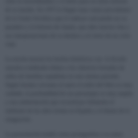
entre la incertidumbre y el dolor pues no tiene noticias
de su marido. En 1975 le llegan unas cartas procedentes
de la Unión Soviética que le indican cual puede ser su
paradero y la historia de Juanín, que abre nuevas vías a
sus interpretaciones de su destino y al cierre de un ciclo
vital.
La novela mezcla los hechos históricos con la ficción
narrativa rindiendo tributo a los silencios forzados de
miles de familias españolas en este mismo periodo.
Según fuentes cercanas al autor el estilo del libro es muy
cuidado, la profundidad de sus personajes es muy amplia
y una ambientación que reconstruye fielmente el
ambiente de los años treinta en España y el drama de la
emigración.
La presentación tendrá como protagonista a su autor,