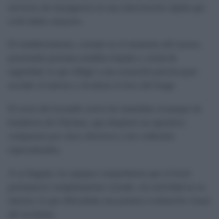
servicios de emergencia en una intervención rápida que
evitó daños mayores.
El establecimiento, cerrado en el momento del suceso,
presentaba persiana metálica bajada y cristal de
seguridad, lo que obligó a una actuación precisa para
acceder al interior y localizar el foco del fuego.
El aviso del incendio activó de inmediato al parque de
bomberos de Chiclana, que desplazó un operativo
compuesto por cinco efectivos y tres vehículos
especializados.
A su llegada, los equipos comprobaron que el local
permanecía completamente cerrado, sin actividad en su
interior, lo que dificultaba una primera evaluación visual
del incidente.