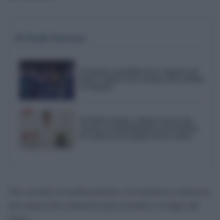
Te Puede Interesar
El emotivo pasodoble de la comparsa de
Punta Umbría a las víctimas del accidente
de Adamuz
El PSOE reclama a Bruno García que
reactive el mantenimiento de los barrios
de Cádiz tras las quejas de los vecinos
Tras acceder al establecimiento, los bomberos realizaron
una inspección exhaustiva para localizar el origen del
fuego.