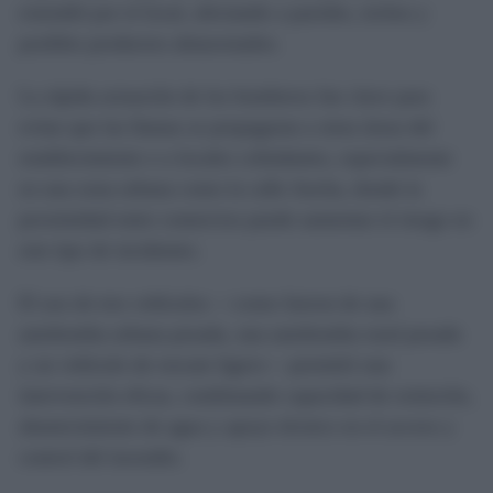
extendió por el local, afectando a paredes, techos y
posibles productos almacenados.
La rápida actuación de los bomberos fue clave para
evitar que las llamas se propagaran a otras áreas del
establecimiento o a locales colindantes, especialmente
en una zona urbana como la calle Ancha, donde la
proximidad entre comercios puede aumentar el riesgo en
este tipo de incidentes.
El uso de tres vehículos —como fueron de una
autobomba urbana pesada, una autobomba rural pesada
y un vehículo de rescate ligero— permitió una
intervención eficaz, combinando capacidad de extinción,
abastecimiento de agua y apoyo técnico en el acceso y
control del incendio.