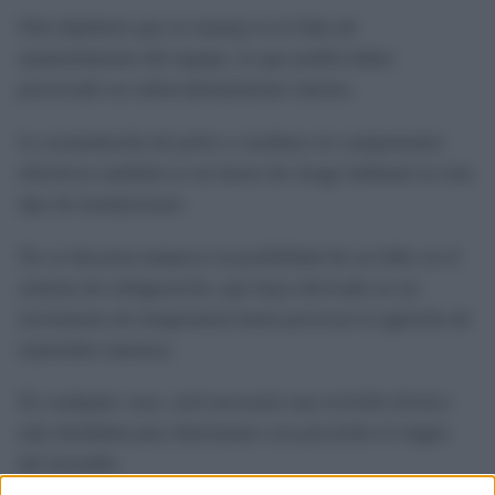
Otra hipótesis que se maneja es la falta de
mantenimiento del equipo, lo que podría haber
provocado un sobrecalentamiento interno.
La acumulación de polvo o residuos en componentes
eléctricos también es un factor de riesgo habitual en este
tipo de instalaciones.
No se descarta tampoco la posibilidad de un fallo en el
sistema de refrigeración, que haya derivado en un
incremento de temperatura hasta provocar la ignición de
materiales internos.
En cualquier caso, será necesaria una revisión técnica
más detallada para determinar con precisión el origen
del incendio.