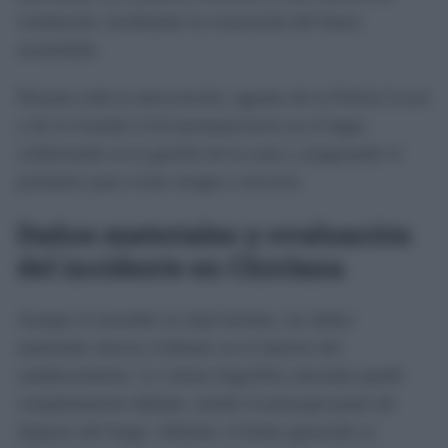
ventilación, facilitando la evacuación del humo
acumulado.
Durante toda la intervención, agentes de la Policía Local
y de la Guardia Civil permanecieron en el lugar,
colaborando en la gestión de la zona y asegurando el
perímetro para evitar riesgos a terceros.
Daños materiales y evaluación
del incidente en Chiclana
Aunque el incendio no dejó heridos, los daños
materiales fueron evidentes en el interior del
establecimiento. La vitrina frigorífica afectada quedó
completamente dañada, siendo el principal punto de
impacto del fuego. Además, el humo generado se