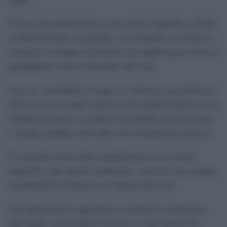
El foco fue identificado en una vitrina frigorífica, donde
se había iniciado el incendio. La actuación se centró en
contener y extinguir las llamas con rapidez para evitar su
propagación a otros elementos del local.
Una vez controlado el fuego, los efectivos procedieron a
desconectar el cuadro eléctrico del establecimiento como
medida preventiva, evitando así posibles reactivaciones
o riesgos añadidos derivados de la instalación eléctrica.
El incendio causó daños significativos en la vitrina
frigorífica, que quedó inutilizada, y provocó una notable
acumulación de humo en el interior del local.
Para garantizar la seguridad y restablecer condiciones
adecuadas, los bomberos llevaron a cabo labores de