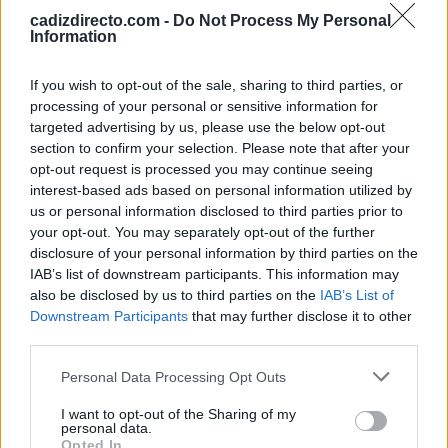
Este suceso vuelve a poner el foco en la importancia de
cadizdirecto.com -
Do Not Process My Personal
Information
realizar revisiones periódicas en instalaciones eléctricas
y equipos comerciales, especialmente en locales
If you wish to opt-out of the sale, sharing to third parties, or
cerrados durante largos periodos, donde un incidente
processing of your personal or sensitive information for
targeted advertising by us, please use the below opt-out
puede pasar desapercibido hasta alcanzar mayor
section to confirm your selection. Please note that after your
gravedad.
opt-out request is processed you may continue seeing
interest-based ads based on personal information utilized by
us or personal information disclosed to third parties prior to
TEMAS:
Incendios en Cádiz
Noticias de Chiclana
your opt-out. You may separately opt-out of the further
disclosure of your personal information by third parties on the
Más de Cádiz
IAB’s list of downstream participants. This information may
also be disclosed by us to third parties on the
IAB’s List of
Downstream Participants
that may further disclose it to other
third parties.
Please note that this website/app uses one or more Google
Personal Data Processing Opt Outs
services and may gather and store information including but
not limited to your visit or usage behaviour. You may click to
I want to opt-out of the Sharing of my
personal data.
grant or deny consent to Google and its third-party tags to
Opted In