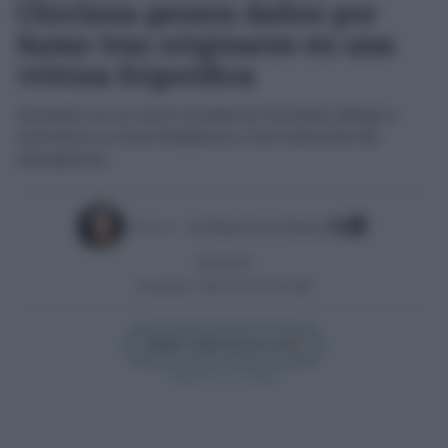
Chiclana genera daños por
humo tras originarse en una
vitrina frigorífica
Incendio en un local cerrado de Chiclana obliga a
intervenir a cinco bomberos y tres vehículos de
emergencia
Escrito por:
José Manuel García Bautista
08/04/2026
Actualizado:
08/04/2026 (09:36 AM)
Añadir Cádiz Directo en
Síguenos en Google