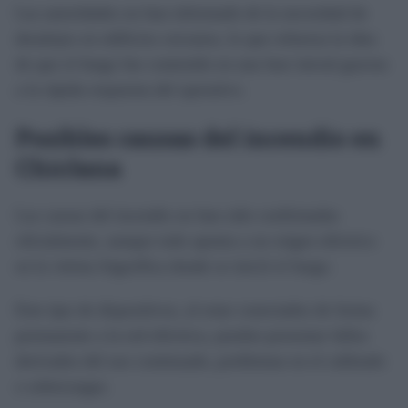
Las autoridades no han informado de la necesidad de
desalojos en edificios cercanos, lo que refuerza la idea
de que el fuego fue contenido en una fase inicial gracias
a la rápida respuesta del operativo.
Posibles causas del incendio en
Chiclana
Las causas del incendio no han sido confirmadas
oficialmente, aunque todo apunta a un origen eléctrico
en la vitrina frigorífica donde se inició el fuego.
Este tipo de dispositivos, al estar conectados de forma
permanente a la red eléctrica, pueden presentar fallos
derivados del uso continuado, problemas en el cableado
o sobrecargas.