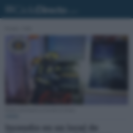
Portada
»
Cádiz
Bombero interviniendo en el incendio de Chiclana.
CÁDIZ
Incendio en un local de