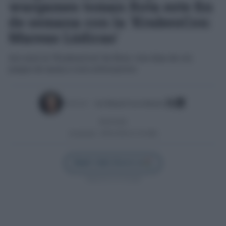
wargames toman Rota este fin
de semana con la 'KrakenCon:
Mareas Lúdicas'
Así será la “KrakenCon” de Rota: tres días de rol,
juegos de mesa y ocio alternativo
Escrito por:
José Manuel García Bautista
09/01/2026
Actualizado:
09/01/2026 (11:34 AM)
Añadir Cádiz Directo en
Síguenos en Google