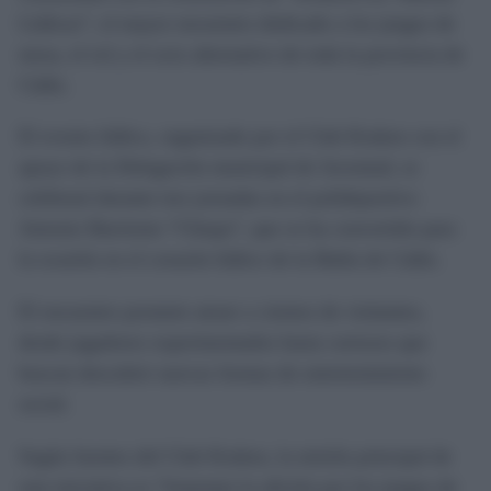
Lúdicas”, el mayor encuentro dedicado a los juegos de
mesa, el rol y el ocio alternativo de toda la provincia de
Cádiz.
El evento lúdico, organizado por el Club Kraken con el
apoyo de la Delegación municipal de Juventud, se
celebrará durante tres jornadas en el polideportivo
Antonio Barriento “Chispa”, que se ha convertido para
la ocasión en el corazón lúdico de la Bahía de Cádiz.
El encuentro promete atraer a cientos de visitantes,
desde jugadores experimentados hasta curiosos que
buscan descubrir nuevas formas de entretenimiento
social.
Según fuentes del Club Kraken, la misión principal de
esta iniciativa es “fomentar la afición por los juegos de