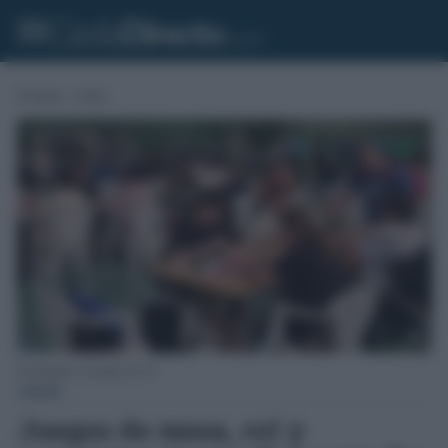
Portada
»
Cádiz
Participantes en juegos de rol.
CÁDIZ
Juegos de mesa, rol y