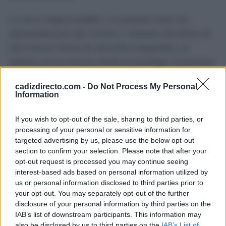
La cita es imprescindible y se presenta como una
oportunidad para que vecinos y visitantes descubran de
estas nuevas formas de diversión compartida y se
adentren en un universo donde la estrategia, la narrativa
y la cooperación son las protagonistas.
cadizdirecto.com -
Do Not Process My Personal
Information
El evento lúdico, de entrada libre, abrirá sus puertas
durante todo el fin de semana en el polideportivo
If you wish to opt-out of the sale, sharing to third parties, or
municipal Antonio Barriento “Chispa”, consolidando a
processing of your personal or sensitive information for
targeted advertising by us, please use the below opt-out
Rota como uno de los grandes puntos de encuentro para
section to confirm your selection. Please note that after your
los amantes del ocio alternativo en Andalucía.
opt-out request is processed you may continue seeing
interest-based ads based on personal information utilized by
us or personal information disclosed to third parties prior to
TEMAS:
Ocio en Cádiz
your opt-out. You may separately opt-out of the further
disclosure of your personal information by third parties on the
Más de Cádiz
IAB’s list of downstream participants. This information may
also be disclosed by us to third parties on the
IAB’s List of