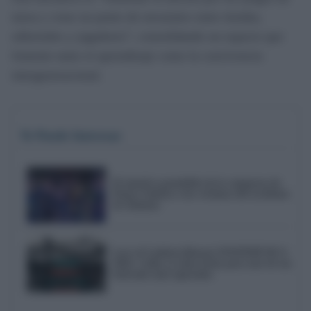
mesa y crear un punto de encuentro entre tiendas,
editoriales y jugadores”, consolidando un espacio que
fomente tanto el aprendizaje como la convivencia
intergeneracional.
Te Puede Interesar
El emotivo pasodoble de la comparsa de
Punta Umbría a las víctimas del accidente
de Adamuz
Love of Lesbian liderará NOSINMÚSICA
2026: Cádiz ya tiene fecha para uno de sus
festivales más esperados