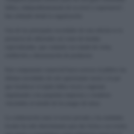
lúdica, independientemente de su nivel o experiencia”,
han señalado desde la organización.
Una de las principales novedades de esta edición es la
presencia de editoriales así como de tiendas
especializadas, que contarán con stands de venta,
exhibición y demostración de productos.
Este componente comercial busca acercar al público las
últimas novedades de este apasionante sector a la par
que fortalecer el tejido lúdico local y regional,
impulsando a las pequeñas empresas y creadores
vinculados al mundo de los juegos de mesa.
La colaboración entre el sector privado y las entidades
locales ha sido determinante para dar forma a un evento