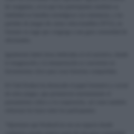
de wargames, en la que los participantes medirán su
habilidad en batallas estratégicas con miniaturas, y las
partidas de juegos de cartas coleccionables (TCG), un
formato en auge que congrega a una gran comunidad de
aficionados.
Igualmente habrá áreas dedicadas al rol narrativo, donde
la imaginación y la interpretación se convierten en
herramientas clave para crear historias compartidas.
El Club Kraken ha destacado el papel formativo y social
de estos juegos, que promueven enormemente el
pensamiento crítico y la cooperación, así como también
refuerzan los lazos entre los participantes.
“Queremos que KrakenCon sea un espacio donde
cualquiera pueda sentirse parte de esta gran comunidad