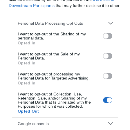
Downstream Participants
that may further disclose it to other
third parties.
Please note that this website/app uses one or more Google
Personal Data Processing Opt Outs
services and may gather and store information including but
not limited to your visit or usage behaviour. You may click to
I want to opt-out of the Sharing of my
personal data.
grant or deny consent to Google and its third-party tags to
Opted In
use your data for below specified purposes in below Google
consent section.
I want to opt-out of the Sale of my
Personal Data.
Opted In
I want to opt-out of processing my
Personal Data for Targeted Advertising.
Opted In
I want to opt-out of Collection, Use,
Retention, Sale, and/or Sharing of my
Personal Data that Is Unrelated with the
Purposes for which it was collected.
Opted Out
Google consents