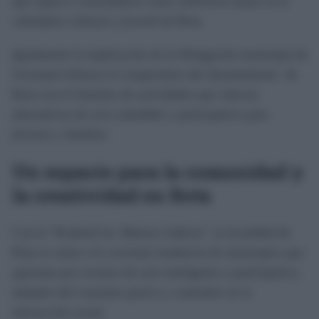
que aspira a consolidarse como referencia anual en el
calendario cultural y juvenil de Rota.
Igualmente la implicación de la Delegación municipal de
Juventud refuerza el compromiso del Ayuntamiento de
Rota con el fomento de actividades que ofrecen
alternativas de ocio saludable y participativo para
jóvenes y familias.
Un espacio para la comunidad y
la creatividad en Rota
Con la "KrakenCon: Mareas Lúdicas", la localidad de
Rota se suma a la creciente tendencia de municipios que
apuestan por eventos de ocio inteligente y participativo,
alejados del consumo pasivo y centrados en la
interacción social.