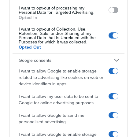
I want to opt-out of processing my
Personal Data for Targeted Advertising.
Opted In
I want to opt-out of Collection, Use,
Retention, Sale, and/or Sharing of my
Personal Data that Is Unrelated with the
Purposes for which it was collected.
Opted Out
Google consents
I want to allow Google to enable storage
related to advertising like cookies on web or
device identifiers in apps.
I want to allow my user data to be sent to
Google for online advertising purposes.
I want to allow Google to send me
personalized advertising.
I want to allow Google to enable storage