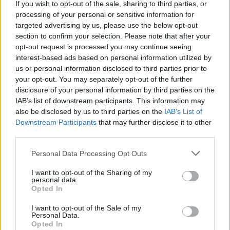
If you wish to opt-out of the sale, sharing to third parties, or
servirá para medir hasta qué punto la propuesta de los
processing of your personal or sensitive information for
targeted advertising by us, please use the below opt-out
colectivos puede convertirse en la base del próximo
section to confirm your selection. Please note that after your
concurso.
opt-out request is processed you may continue seeing
interest-based ads based on personal information utilized by
us or personal information disclosed to third parties prior to
TEMAS:
Carnaval de Cádiz
your opt-out. You may separately opt-out of the further
disclosure of your personal information by third parties on the
Más de Cádiz
IAB’s list of downstream participants. This information may
also be disclosed by us to third parties on the
IAB’s List of
Downstream Participants
that may further disclose it to other
third parties.
Please note that this website/app uses one or more Google
Personal Data Processing Opt Outs
services and may gather and store information including but
not limited to your visit or usage behaviour. You may click to
I want to opt-out of the Sharing of my
personal data.
grant or deny consent to Google and its third-party tags to
Opted In
use your data for below specified purposes in below Google
consent section.
I want to opt-out of the Sale of my
Personal Data.
Opted In