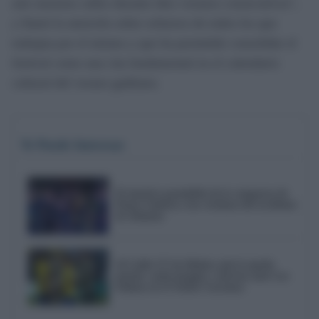
arte nuestras calles durante diez veranos consecutivos",
y llamó la atención sobre esfuerzo de todos los que
trabajan por el mismo y que ha permitido consolidar el
festival como una cita fundamental en el calendario
cultural del verano gaditano.
Te Puede Interesar
El emotivo pasodoble de la comparsa de
Punta Umbría a las víctimas del accidente
de Adamuz
Al Cádiz CF de Idiakez aún le queda
mucho: mala imagen y derrota ante Las
Palmas en el Trofeo Carranza