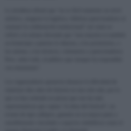
La alcaldesa afirmó que "no es fácil mantener un nivel
artístico, asegurar la logística, fidelizar patrocinadores ni
sostener la colaboración institucional" así como se
refirió a la mismo diciendo que "esta muestra es también
un homenaje a quienes lo idearon, a los promotores, a
los artistas, a los técnicos, voluntarios y patrocinadores.
Pero, sobre todo, al público que siempre ha respondido
con entusiasmo".
Los organizadores quisieron destacar la dificultad de
sintetizar diez años de historia en una sola sala, por lo
que se han centrado en piezas que son las más
representativas que captan "el alma del festival", un
evento de tipo callejero, gratuito en su mayor parte y
sensiblemente vinculado a espacios simbólicos como el
parque Almirante Laulhé o la Alameda.