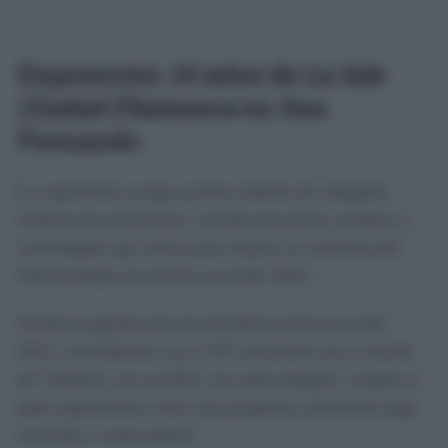
Exposición
10 años de La Isla
Ciudad Flamenca
en San
Fernando
La exposición recoge un buen número de imágenes
icónicas de actuaciones, recortes de prensa, premios y
curiosidades que sirven para ilustrar la evolución del
festival desde sus inicios en el año 2015.
Si bien el germen de esta iniciativa nació en el año
2012, coincidiendo con el 20º aniversario de la muerte
de Camarón, fue en 2015, tres años después, cuando se
pudo materializar como una propuesta cultural de largo
recorrido y sumo interés.