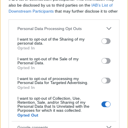
also be disclosed by us to third parties on the
IAB’s List of
Downstream Participants
that may further disclose it to other
third parties.
Please note that this website/app uses one or more Google
Personal Data Processing Opt Outs
services and may gather and store information including but
not limited to your visit or usage behaviour. You may click to
I want to opt-out of the Sharing of my
personal data.
grant or deny consent to Google and its third-party tags to
Opted In
use your data for below specified purposes in below Google
consent section.
I want to opt-out of the Sale of my
Personal Data.
Opted In
I want to opt-out of processing my
Personal Data for Targeted Advertising.
Opted In
I want to opt-out of Collection, Use,
Retention, Sale, and/or Sharing of my
Personal Data that Is Unrelated with the
Purposes for which it was collected.
Opted Out
Google consents