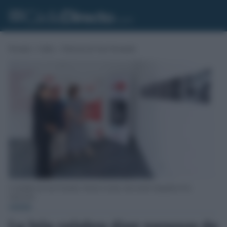
Portada
»
Cádiz
»
Noticias de San Fernando
La alcaldesa de San Fernando, Patricia Cavada, observando fotografías de la
exposición.
CÁDIZ
La Isla celebra diez veranos de