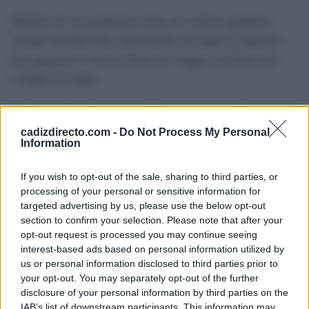
Muchas de las propuestas tiene un carácter gratuito,
aunque también hay espectáculos de pago en espacios
tan populares como la Venta de Vargas o el Patio del
Colegio La Salle.
Con 42 jornadas de flamenco ininterrumpido, el festival
sigue afianzándose como uno de los grandes referentes
cadizdirecto.com -
Do Not Process My Personal
Information
del verano cultural dentro de la provincia de Cádiz y en
Andalucía. Esta exposición en la Casa Natal de Camarón
If you wish to opt-out of the sale, sharing to third parties, or
es una muestra de todo ello y un ejemplo de no solo
processing of your personal or sensitive information for
targeted advertising by us, please use the below opt-out
mirar hacia atrás, sino que también celebrar todo lo que
section to confirm your selection. Please note that after your
está por venir.
opt-out request is processed you may continue seeing
interest-based ads based on personal information utilized by
us or personal information disclosed to third parties prior to
TEMAS:
Ocio en Cádiz
your opt-out. You may separately opt-out of the further
disclosure of your personal information by third parties on the
Más de Cádiz
IAB’s list of downstream participants. This information may