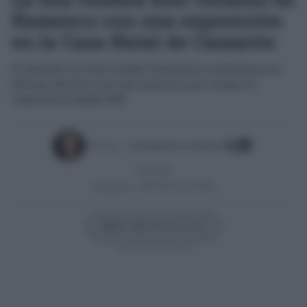
flamenco con una exposición
en la Casa Natal de Camarón
El festival ‘La Isla Ciudad Flamenca’ conmemora su
décima edición con una muestra que recoge su
trayectoria desde 2015
Escrito por:
José Manuel García Bautista
24/07/2025
Actualizado:
24/07/2025 (10:52 AM)
Añadir Cádiz Directo en
Síguenos en Google