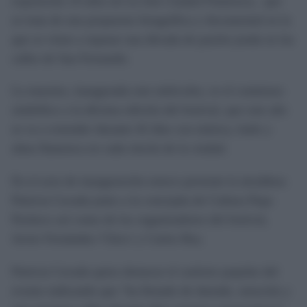
exposición
10 años de La Isla Ciudad Flamenca
, que
se trata de una propuesta fotográfica y documental en la
que se viene a repasar una década de pasión jonda en las
calles de San Fernando.
La muestra, inaugurada este miércoles, es el comienzo
simbólico a la décima edición del festival, que este año
se va a extender durante 42 días con música, baile y
alma flamenca en cada rincón de la ciudad.
En el acto de inauguración estuvo presente la alcaldesa
Patricia Cavada junto a la concejala de Cultura Pepa
Pacheco así como de los organizadores del festival,
Javier Fernández 'Chico' y Carlos Rey.
Patricia Cavada quiso destacar el carácter popular del
evento indicando que "ha llenado de duende, emoción y