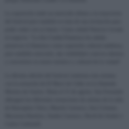
La exposición rinde un merecido tributo a la trayectoria
del festival pero también se trata de una invitación para
poder soñar con su futuro. Como señaló Patricia Cavada
al respecto: "La Isla Ciudad Flamenca ha sabido
preservar el flamenco como expresión cultural andaluza,
pero también renovarlo, dar visibilidad a nuevos talentos
y convertirse en motor turístico y cultural de la ciudad".
La décima edición del festival comienza esta semana
con la actuación de El Mawi de Cádiz en la Alameda
Moreno de Guerra. Hasta el 31 de agosto, San Fernando
albergará las diferentes actuaciones de artistas de la talla
de Rancapino Chico, Manolo Carrasco, Ana Crisman,
Macarena Ramírez, Sandra Carrasco, David de Arahal o
Carlos Carbonell.