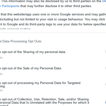
. This information may also be disclosed by us to third parties on the
IA
Participants
that may further disclose it to other third parties.
 that this website/app uses one or more Google services and may gath
oches muy cálidas y avisos activos. La Aemet
including but not limited to your visit or usage behaviour. You may click 
 to Google and its third-party tags to use your data for below specifi
calor al menos hasta el martes, aunque advierte
ogle consent section.
antenerse valores anormalmente altos en el
l Data Processing Opt Outs
o opt-out of the Sharing of my personal data.
In
o opt-out of the Sale of my Personal Data.
In
la comparsa de Punta Umbría a las víctimas del
to opt-out of processing my Personal Data for Targeted
ing.
In
o opt-out of Collection, Use, Retention, Sale, and/or Sharing
ersonal Data that Is Unrelated with the Purposes for which it
lected.