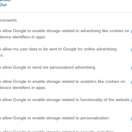
xamen para el Cádiz CF de Idiakez antes del inicio
Out
consents
o allow Google to enable storage related to advertising like cookies on
evice identifiers in apps.
 viento y fenómenos costeros
o allow my user data to be sent to Google for online advertising
s.
ompañada de varios avisos activos durante
to allow Google to send me personalized advertising.
omingo, la Aemet mantiene avisos amarillos por
dos en la Campiña gaditana y de 36 grados en
o allow Google to enable storage related to analytics like cookies on
evice identifiers in apps.
o de Levante con rachas que pueden alcanzar los
teros en el Estrecho y el litoral gaditano por
o allow Google to enable storage related to functionality of the website
o allow Google to enable storage related to personalization.
or tanto en la Campiña como en el litoral,
o allow Google to enable storage related to security, including