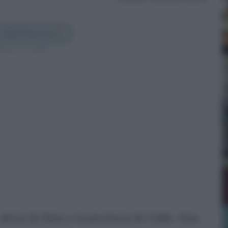
 Cádiz Directo en
guenos en Google
fecta de lleno a la provincia de Cádiz. Esta