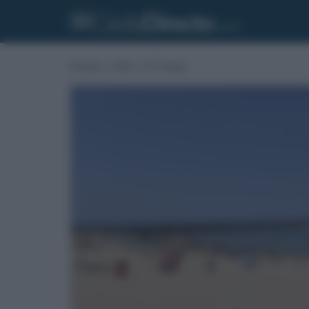
Portada
»
Cádiz
»
El Tiempo