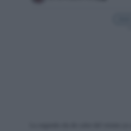
Añadir
Sí
La segunda ola de calor del verano ya a