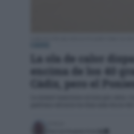
La playa de la Caleta sigue siendo uno de los grandes refugios estos días
CÁDIZ
La ola de calor disp
encima de los 40 gr
Cádiz, pero el Poni
La Aemet mantiene avisos por calor, vi
gaditano afronta los días más duros de
Escrito por:
José Luis Porquicho Prada