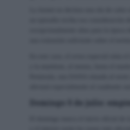
La Aemet no declara una ola de calor 
un episodio reciba esa consideración d
excepcionalmente altas para la época 
una extensión suficiente sobre el territ
En este caso, el aviso especial sitúa el
y la mantiene, al menos, hasta el marte
Península, una DANA situada al oeste 
afectará especialmente al cuadrante su
Domingo 5 de julio: empie
El domingo marca el inicio oficial de 
y el interior serán las zonas más afec