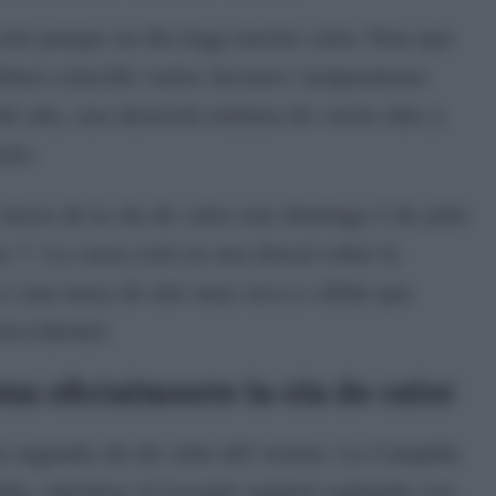
solo porque un día haga mucho calor. Para que
eben coincidir varios factores: temperaturas
del año, una duración mínima de varios días y
orio.
 inicio de la ola de calor este domingo 5 de julio
s 7. La causa está en una dorsal sobre la
y una masa de aire muy seca y cálida que
roccidental.
za oficialmente la ola de calor
la segunda ola de calor del verano. La Campiña
tadas, mientras el Levante seguirá soplando con