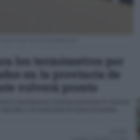
 de calor y Levante. Foto: José Luis Porquicho Prada.
ara los termómetros por
ados en la provincia de
ente volverá pronto
ento y fenómenos costeros mientras el interior
l episodio, con máximas de hasta 43 grados
05/07/2026
Actualizado:
05/07/2026 (21:18 PM)