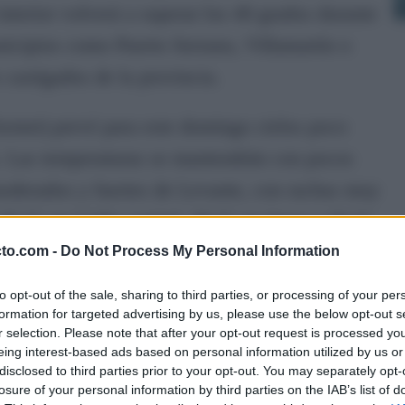
 interior volverá a superar los 40 grados durante
nicipios como Puerto Serrano, Villamartín o
 castigados de la provincia.
Aemet) prevé para este domingo cielos poco
s. Las temperaturas se mantendrán con pocos
moderados y fuertes de Levante, con rachas muy
35 ºC en Cádiz capital, 39 ºC en Jerez y 26 ºC
cto.com -
Do Not Process My Personal Information
to opt-out of the sale, sharing to third parties, or processing of your per
í en plena ola de calor, es que el Poniente
formation for targeted advertising by us, please use the below opt-out s
 Levante seguirá todavía este domingo y el
r selection. Please note that after your opt-out request is processed y
eing interest-based ads based on personal information utilized by us or
iar a partir del martes y desde mitad de semana
disclosed to third parties prior to your opt-out. You may separately opt-
losure of your personal information by third parties on the IAB’s list of
so progresivo de las temperaturas, sobre todo