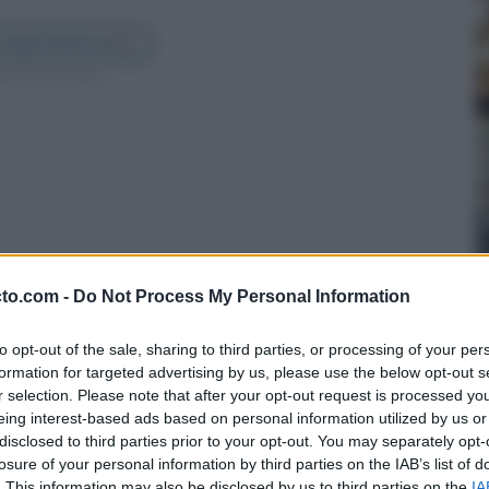
 Cádiz Directo en
guenos en Google
cto.com -
Do Not Process My Personal Information
to opt-out of the sale, sharing to third parties, or processing of your per
formation for targeted advertising by us, please use the below opt-out s
r selection. Please note that after your opt-out request is processed y
eing interest-based ads based on personal information utilized by us or
asta Honduras su modelo de innovación ligado a
disclosed to third parties prior to your opt-out. You may separately opt-
losure of your personal information by third parties on the IAB’s list of
e Core como principales cartas de presentación
. This information may also be disclosed by us to third parties on the
IA