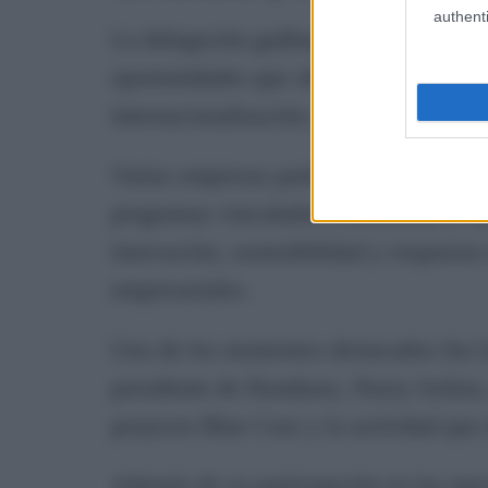
authenti
La delegación gaditana contó con stand
oportunidades que ofrecen sus program
internacionalización y acompañamient
Varias empresas participantes mostraro
programas vinculados a Incubazul y B
innovación, sostenibilidad y respuesta 
empresariales.
Uno de los momentos destacados fue la
presidente de Honduras, Nasry Asfura, 
proyecto Blue Core y la actividad que 
Además de su participación en las mes