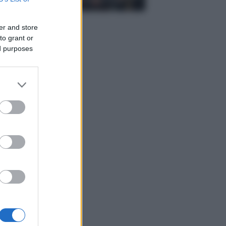
er and store
to grant or
ed purposes