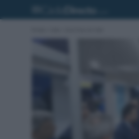
Portada
»
Cádiz
»
Zona Franca de Cádiz