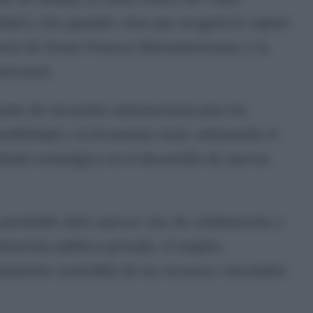
idad a dos grandes citas que acogerá la capital
ncia de Zonas Francas Iberoamericanas y la
nnovazul.
nto de encuentro internacional para los
stenibilidad y la Economía Azul, reforzando el
iado estratégico en el desarrollo de nuevos
permitido abrir nuevas vías de colaboración y
boración público-privada, el empleo
chamiento sostenible de los recursos vinculados