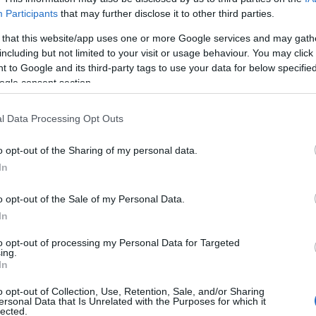
Participants
that may further disclose it to other third parties.
ntantes iberoamericanos reunidos en el III Foro
 that this website/app uses one or more Google services and may gath
including but not limited to your visit or usage behaviour. You may click 
 to Google and its third-party tags to use your data for below specifi
o en este encuentro responde a la invitación de
ogle consent section.
esarios Iberoamericanos, para mostrar la
l Data Processing Opt Outs
rno a la innovación, la sostenibilidad y el
o opt-out of the Sharing of my personal data.
esariales.
In
do en la Zona Franca de Cádiz, Fran González,
o opt-out of the Sale of my Personal Data.
ermitido consolidar un ecosistema vinculado al
In
onomía Azul.
to opt-out of processing my Personal Data for Targeted
ing.
In
entraron buena parte de la intervención como
o opt-out of Collection, Use, Retention, Sale, and/or Sharing
ersonal Data that Is Unrelated with the Purposes for which it
 generación de actividad económica sostenible,
lected.