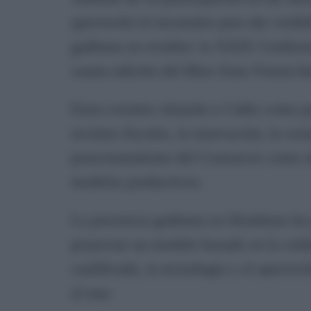
aprovechó el encuentro para dar visibil
gaditana en octubre: la XXIX Confere
cuarta edición del Blue Zone Forum-I
Estos eventos situarán a Cádiz como pu
recintos fiscales, la innovación, la so
posicionamiento del Consorcio como al
modelos productivos.
La presencia gaditana en Honduras ha 
proyectar un modelo basado en la cola
cualificado, la tecnología y el aprove
al mar.