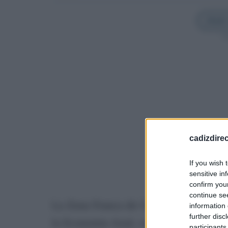
Añadir
Sí
cadizdire
If you wish 
sensitive in
confirm you
continue se
La Zona Franca de Cádiz ha llevado h
information 
further disc
la Economía Azul, con Incubazul y Blu
participants