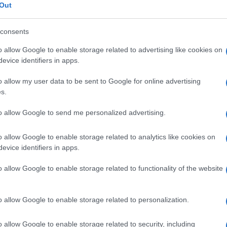
Out
os territorios de Iberoamérica.
consents
o allow Google to enable storage related to advertising like cookies on
evice identifiers in apps.
o allow my user data to be sent to Google for online advertising
s.
la comparsa de Punta Umbría a las víctimas del
to allow Google to send me personalized advertising.
o allow Google to enable storage related to analytics like cookies on
García que reactive el mantenimiento de los barrios
evice identifiers in apps.
e los vecinos
o allow Google to enable storage related to functionality of the website
o allow Google to enable storage related to personalization.
spiertan interés empresarial
o allow Google to enable storage related to security, including