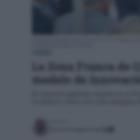
El presidente de Honduras, Nasry Asfura, conversa con el delegado del Es
en el III Foro Iberoamericano de Turismo.
CÁDIZ
La Zona Franca de C
modelo de innovaci
El Consorcio gaditano expone en el III
Incubazul y Blue Core como ejemplos d
Escrito por:
José Luis Porquicho Prada