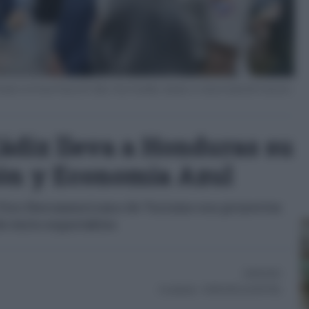
tado en la Zona Franca de Cádiz, Fran González, durante su visita al stand del Consorcio
ádiz lleva a Honduras su
ón y Economía Azul
 Foro Iberoamericano de Turismo sus proyectos
e éxito exportables
04/06/2026
Actualizado:
04/06/2026 (20:08 PM)