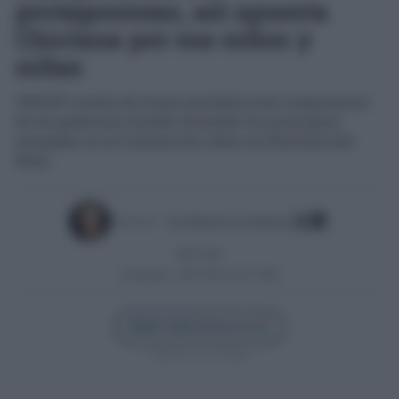
protagonismo, así apuesta
Chiclana por sus niños y
niñas
UNICEF evalúa de forma periódica este compromiso
de los gobiernos locales teniendo los principios
recogidos en la Convención sobre los Derechos del
Niño
Escrito por:
José Manuel García Bautista
28/07/2025
Actualizado:
28/07/2025 (10:27 AM)
Añadir Cádiz Directo en
Síguenos en Google