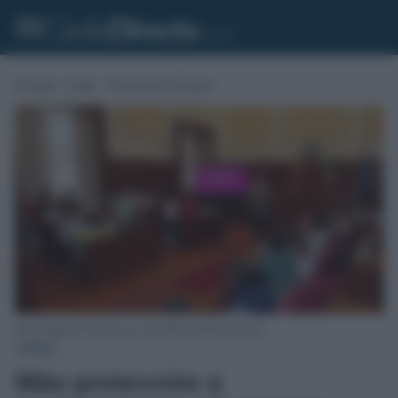
Portada
»
Cádiz
»
Noticias de Chiclana
Pleno infantil en Chiclana con el alcalde José María Román.
CÁDIZ
Más protección y