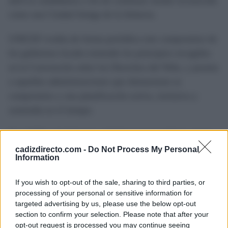
abril la candidatura a fin de continuar siendo reconocida
como una Ciudad Amiga de la Infancia.
UNICEF evalúa de forma periódica este compromiso de
los gobiernos locales teniendo los principios recogidos
en la Convención sobre los Derechos del Niño, y premia
a aquellas administraciones que demuestran su
compromiso y una planificación activa, inclusiva y
sostenida en el tiempo.
Este II Plan de Infancia y Adolescencia reafirma así el
papel de Chiclana reafirmándose como un municipio
cadizdirecto.com -
Do Not Process My Personal
Information
comprometido con su población más joven, apostando
por la participación activa de la infancia en las políticas
If you wish to opt-out of the sale, sharing to third parties, or
públicas así como de asegurar que su voz se tenga en
processing of your personal or sensitive information for
targeted advertising by us, please use the below opt-out
cuenta en la toma de decisiones que afectan
section to confirm your selection. Please note that after your
directamente a su presente y su futuro.
opt-out request is processed you may continue seeing