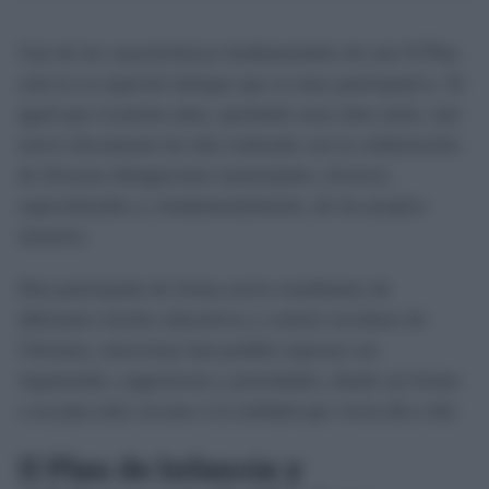
Una de las características fundamentales de este II Plan
está en su especial enfoque que es muy participativo. Al
igual que el primer plan, aprobado unos años atrás, este
nuevo documento ha sido realizado con la colaboración
de diversas delegaciones municipales, técnicos
especializados y, fundamentalmente, de los propios
menores.
Han participado de forma activa estudiantes de
diferentes niveles educativos y centros escolares de
Chiclana, estos/estas han podido expresar sus
inquietudes, sugerencias y prioridades, dando así forma
a un plan más cercano a la realidad que viven día a día.
II Plan de Infancia y