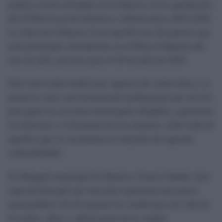
política social orientada en la infancia con la aprobación
del II Plan Local de Infancia y Adolescencia 2025-2029.
La Junta de Gobierno Local aprobó este documento que
será presentado oficialmente en el Pleno Ordinario del
mes de julio, previsto para el 29 de julio de 2025.
Este nuevo plan tendrá una vigencia de cuatro años y se
proyecta como una herramienta fundamental que servirá
para guiar las acciones municipales dirigidas a garantizar
los derechos y el bienestar de los menores, sobre todo de
aquellos que se encuentran en situación de especial
vulnerabilidad.
El delegado municipal de Infancia, Francis Salado, hizo
especial hincapié que este plan representa una nueva
oportunidad a fin de mejorar las condiciones de vida de
los niños, niñas y adolescentes de la ciudad.