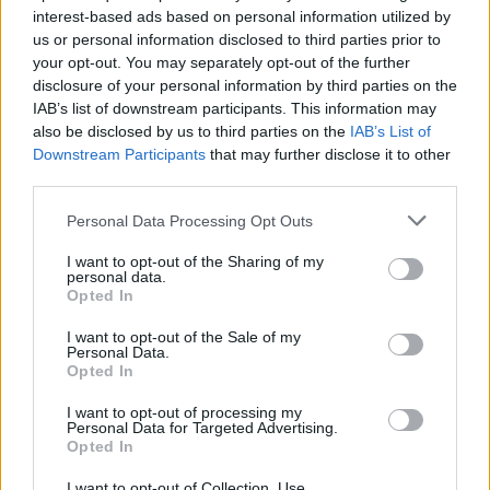
interest-based ads based on personal information utilized by
us or personal information disclosed to third parties prior to
TEMAS:
Noticias de Chiclana
your opt-out. You may separately opt-out of the further
disclosure of your personal information by third parties on the
Más de Cádiz
IAB’s list of downstream participants. This information may
also be disclosed by us to third parties on the
IAB’s List of
Downstream Participants
that may further disclose it to other
third parties.
Please note that this website/app uses one or more Google
Personal Data Processing Opt Outs
services and may gather and store information including but
not limited to your visit or usage behaviour. You may click to
I want to opt-out of the Sharing of my
personal data.
grant or deny consent to Google and its third-party tags to
Opted In
use your data for below specified purposes in below Google
consent section.
I want to opt-out of the Sale of my
Personal Data.
Opted In
I want to opt-out of processing my
Personal Data for Targeted Advertising.
Opted In
I want to opt-out of Collection, Use,