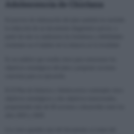
Adolescencia de Chiclana
El proceso de elaboración del plan también ha incluido
la redacción de un documento diagnóstico previo, a
partir de este se analizaron las fortalezas y debilidades
existentes en el ámbito de la infancia en la localidad.
Es un análisis que resulta clave para estructurar los
objetivos estratégicos del plan y proponer acciones
concretas para su ejecución.
El II Plan de Infancia y Adolescencia contempla cinco
objetivos estratégicos y dos objetivos transversales,
proponiendo más de 60 acciones a desarrollar entre los
años 2025 y 2029.
Los cinco grandes ejes del documento se tratan del