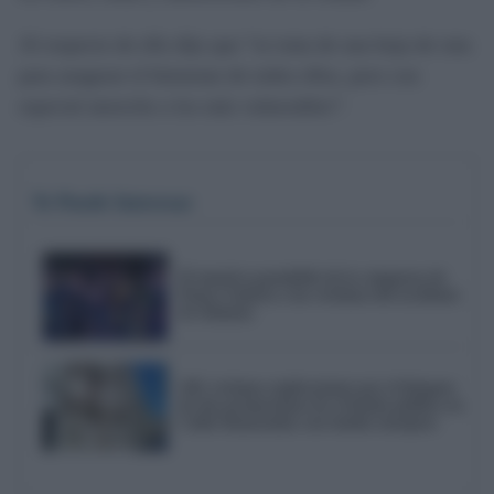
Al respecto de ello dijo que “se trata de una hoja de ruta
para asegurar el bienestar de todos ellos, pero con
especial atención a los más vulnerables”.
Te Puede Interesar
El emotivo pasodoble de la comparsa de
Punta Umbría a las víctimas del accidente
de Adamuz
AIG reclama explicaciones por el bloqueo
de dos promociones de vivienda pública en
Cádiz financiadas con fondos europeos