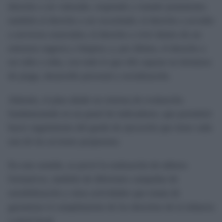
derecho a ser valorado, respetado y tratado justamente;
también el derecho a ser escuchado; el derecho a acceder
a servicios esenciales; el derecho a vivir dentro de un
entornos seguros y limpios; y, por último, el derecho a
ser niño o niña, con todo lo que ello supone en términos
de juego, desarrollo personal y socialización.
Además, el plan añade un sistema de evaluación
fundamentado en un panel de indicadores, que permitirá
hacer seguimiento del grado de ejecución que tiene cada
una de las acciones propuestas.
En este sentido, se prevé la realización de talleres
formativos, también de diferentes campañas de
sensibilización y otras actividades que tratan de
garantizar el cumplimiento de los derechos de la infancia
a nivel local.