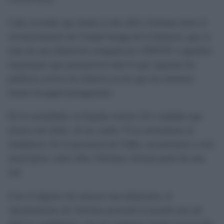
Cabe recordar que desde el año 2021 Chiclana tiene el
reconocimiento de Ciudad Amiga de la Infancia, que se
trata de una distinción otorgada por UNICEF a aquellos
municipios que promueven todo lo que suponen las
políticas activas de infancia en las que los menores
tienen un papel protagonista.
En la actualidad, en España existen 321 ciudades que
tienen este título, de las cuales 74 se encuentran en
Andalucía. En la provincia de Cádiz, encontramos a seis
municipios, entre ellos Chiclana, forman parte de esta
red.
Con el objetivo de renovar esta distinción, el
Ayuntamiento de Chiclana presentó el pasado mes de