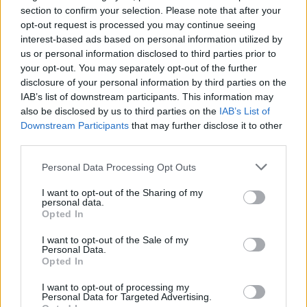
sábado 4: llegan las regatas y se amplía
section to confirm your selection. Please note that after your
la programación por todo el casco
opt-out request is processed you may continue seeing
histórico
interest-based ads based on personal information utilized by
us or personal information disclosed to third parties prior to
your opt-out. You may separately opt-out of the further
disclosure of your personal information by third parties on the
IAB’s list of downstream participants. This information may
also be disclosed by us to third parties on the
IAB’s List of
Downstream Participants
that may further disclose it to other
third parties.
Please note that this website/app uses one or more Google
Personal Data Processing Opt Outs
services and may gather and store information including but
not limited to your visit or usage behaviour. You may click to
I want to opt-out of the Sharing of my
personal data.
grant or deny consent to Google and its third-party tags to
Opted In
use your data for below specified purposes in below Google
Dinamarca sorprende y lidera la SailGP
consent section.
I want to opt-out of the Sale of my
en Cádiz tras una primera jornada
Personal Data.
marcada por el poco viento
Opted In
I want to opt-out of processing my
Personal Data for Targeted Advertising.