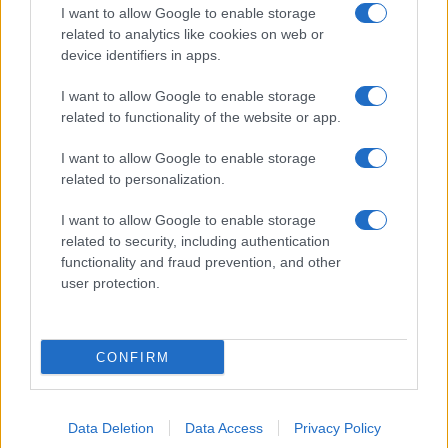
I want to allow Google to enable storage
related to analytics like cookies on web or
device identifiers in apps.
I want to allow Google to enable storage
related to functionality of the website or app.
I want to allow Google to enable storage
related to personalization.
I want to allow Google to enable storage
INFORMACIÓN LEGAL Y POLÍTICA DE PRIVACIDAD
related to security, including authentication
functionality and fraud prevention, and other
user protection.
QUIENES SOMOS
CONTACTO
CONFIRM
© 2026 Cádiz Directo.
Web editada y gestionada por Bamboleo Medial SL, Avda del Perú 12 11007
Data Deletion
Data Access
Privacy Policy
Cádiz (España). ISSN: 3020-7274. Teléfono: +34682076618.