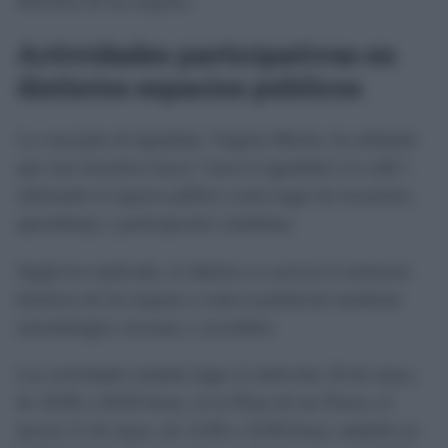
derechos de las mujeres.
Actividades participativas en
distintos espacios públicos
La concejala de Igualdad, Virginia Martín, ha señalado
que esta iniciativa busca “sacar la igualdad a la calle”,
utilizando el espacio público como lugar de encuentro,
aprendizaje y participación ciudadana.
Según ha explicado, el objetivo es acercar la memoria
histórica de las mujeres a toda la población mediante
metodologías cercanas y accesibles.
Las actividades tendrán lugar el miércoles 20 de mayo,
de 18:00 a 20:00 horas, en la Plaza de las Flores; el
jueves 21 de mayo, de 12:00 a 14:00 horas, también en