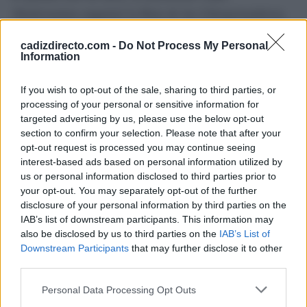
Abolicionista organizó la
Ruta de las Librepensadoras
,
un recorrido por distintos puntos del casco histórico
cadizdirecto.com -
Do Not Process My Personal
centrado en las mujeres que formaron parte de los
Information
primeros movimientos feministas y que quedaron fuera
de los relatos oficiales.
If you wish to opt-out of the sale, sharing to third parties, or
processing of your personal or sensitive information for
targeted advertising by us, please use the below opt-out
Ambas iniciativas comparten el objetivo de acercar a la
section to confirm your selection. Please note that after your
ciudadanía una mirada diferente sobre la memoria
opt-out request is processed you may continue seeing
histórica de Cádiz, utilizando el espacio público como
interest-based ads based on personal information utilized by
us or personal information disclosed to third parties prior to
lugar de reflexión, participación y divulgación social.
your opt-out. You may separately opt-out of the further
disclosure of your personal information by third parties on the
Más de Cádiz
IAB’s list of downstream participants. This information may
also be disclosed by us to third parties on the
IAB’s List of
Downstream Participants
that may further disclose it to other
third parties.
Please note that this website/app uses one or more Google
Personal Data Processing Opt Outs
services and may gather and store information including but