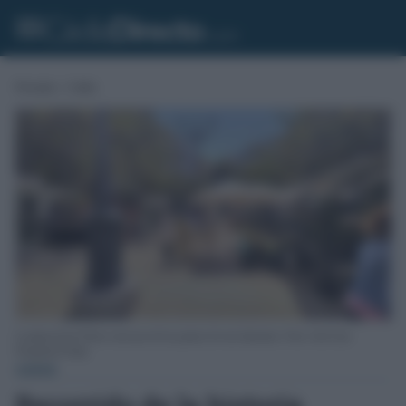
Portada
»
Cádiz
La plaza de las Flores será uno de los puntos de este itinerario. Foto: José Luis
Porquicho Prada.
CÁDIZ
Recorrido de la historia