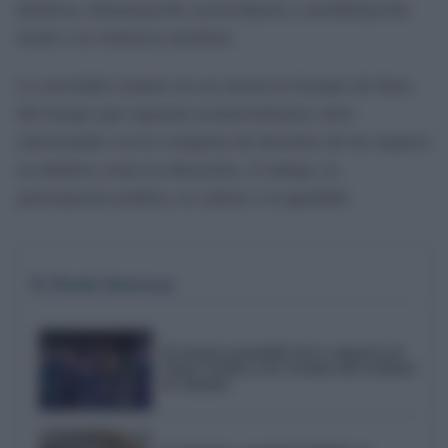
histórica, dinamización sociocultural y sensibilización
frente a la violencia machista.
La actividad contará con un mural en formato de línea
del tiempo que repasará acontecimientos clave
relacionados con la conquista de derechos de las mujeres
en ámbitos como la educación, el trabajo, la
participación política, la cultura o la igualdad.
Te Puede Interesar
El emotivo pasodoble de la comparsa de
Punta Umbría a las víctimas del accidente
de Adamuz