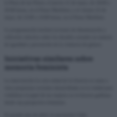
la Plaza de las Flores; el jueves 21 de mayo, de 18:00 a
20:00 horas, en el Paseo Marítimo; y el viernes 22 de
mayo, de 12:00 a 14:00 horas, en el Paseo Marítimo.
La programación incluirá acciones de dinamización y
reflexión colectiva sobre los desafíos actuales en materia
de igualdad y prevención de la violencia de género.
Iniciativas similares sobre
memoria feminista
La intervención
La otra mitad de la historia
se suma a
otras propuestas recientes desarrolladas en la ciudad para
visibilizar el papel de las mujeres en la historia gaditana
desde una perspectiva feminista.
El pasado mes de abril, la asociación Cádiz