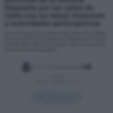
feminista por las calles de
Cádiz con un mural itinerante
y actividades participativas
La iniciativa de la Fundación Municipal de la Mujer
recorrerá del 20 al 22 de mayo la Plaza de las Flores y
el Paseo Marítimo con un mural sobre la historia de
los derechos de las mujeres
Escrito por:
José Luis Porquicho Prada
18/05/2026
Actualizado:
18/05/2026 (12:46 PM)
Añadir Cádiz Directo en
Síguenos en Google