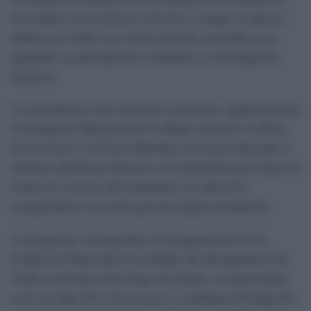
las mujeres en la historia volverán a ocupar el espacio
público en Cádiz con varias jornadas centradas en la
igualdad, la participación ciudadana y la divulgación
histórica.
La actividad
La otra mitad de la historia
, organizada por
la Fundación Municipal de la Mujer, llevará a la Plaza
de las Flores y al Paseo Marítimo un mural itinerante y
distintas dinámicas abiertas a la ciudadanía para mirar de
frente los avances del feminismo, los derechos
conquistados y los retos que aún siguen pendientes.
La propuesta, incorporada a la programación de la
Fundación Municipal de la Mujer del Ayuntamiento de
Cádiz a iniciativa del Grupo Socialista, se desarrollará
entre los días 20 y 22 de mayo y combinará divulgación