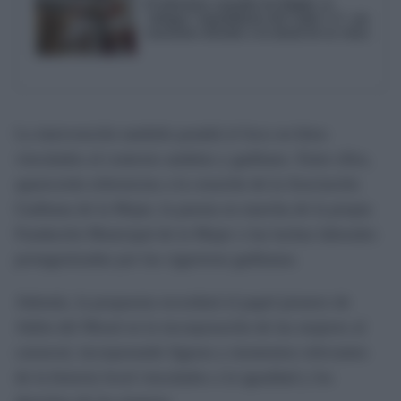
El laberinto contable de Delphi: el
'milagro' inmobiliario del Cádiz C.F. con
tasaciones oficiales a la mitad de su venta
La intervención también pondrá el foco en hitos
vinculados al contexto andaluz y gaditano. Entre ellos,
aparecerán referencias a la creación de la Asociación
Gaditana de la Mujer, la puesta en marcha de la propia
Fundación Municipal de la Mujer o las luchas laborales
protagonizadas por las cigarreras gaditanas.
Además, la propuesta recordará el papel pionero de
Adela del Moral en la incorporación de las mujeres al
carnaval, incorporando figuras y momentos relevantes
de la historia local vinculados a la igualdad y los