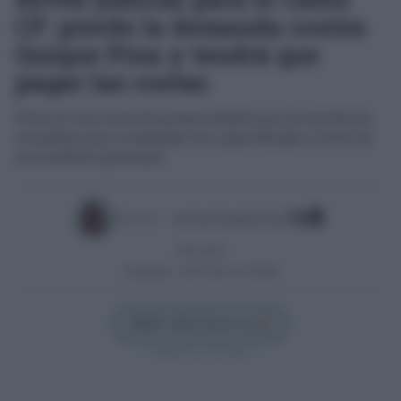
CF: pierde la demanda contra
Quique Pina y tendrá que
pagar las costas
Pina en una nota de prensa señala que la sentencia
considera que su despido fue injustificado y fruto de
un conflicto personal
Escrito por:
José Luis Porquicho Prada
16/07/2025
Actualizado:
16/07/2025 (12:59 PM)
Añadir Cádiz Directo en
Síguenos en Google