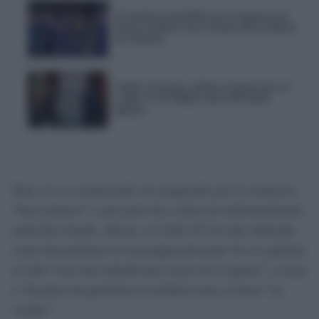
El emotivo pasodoble de la comparsa de
Punta Umbría a las víctimas del accidente
de Adamuz
Trofeo Carranza, último examen para el
Cádiz CF de Idiakez antes del inicio
liguero
Pina, en su comunicado, ha asegurado que la sentencia
“hace justicia” y que pone fin a años de enfrentamientos
judiciales donde, afirma, el Cádiz CF ha sido utilizado
como herramienta en una pugna personal. En su opinión,
el club “está más alejado que nunca de su gente” y acusa
a Vizcaíno de gestionar la entidad como si fuera “su
cortijo”.