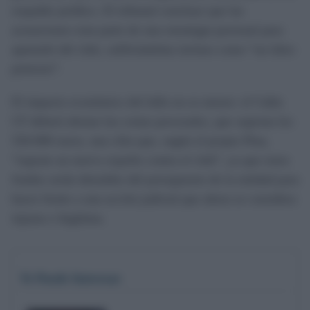
respaldo jurídico. El tribunal concluye que las
acusaciones eran parte de una estrategia personal para
apartarle del club, calificándolas incluso como “un falso
pretexto”.
El impacto económico del fallo no es menor: el Cádiz
CF deberá abonar las costas procesales, que superan los
550.000 euros, una cifra que, según el propio Pina,
“supone un nuevo expolio contra el club”, ya que estos
fondos serán detraídos del presupuesto de la entidad para
hacer frente a una acción judicial que ahora se considera
injusta e ilegítima.
Te Puede Interesar