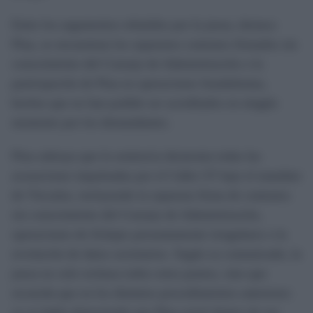
Entre los argumentos rebatidos por la jueza, destaca
Pina, se encuentran los supuestos contratos firmados sin
conocimiento del Consejo de Administración o la
participación de Pina en operaciones fraudulentas,
hechos que no han podido ser acreditados en ningún
momento por los demandantes.
Pina subraya que la sentencia desmonta todas las
acusaciones impulsadas por el Cádiz CF bajo el mandato
de Vizcaíno, incluyendo la supuesta firma de contratos
sin conocimiento del Consejo de Administración,
operaciones de fichajes presuntamente irregulares o la
revelación de datos societarios. Según su comunicado, la
jueza no solo rechaza todos estos puntos, sino que
recuerda que en los distintos procedimientos anteriores
ya se había demostrado que Pina actuó dentro de sus