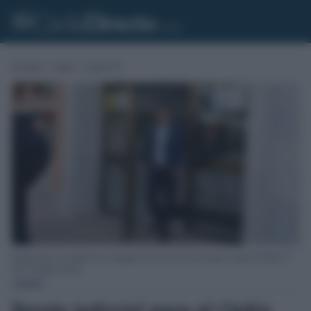
Portada
»
Cádiz
»
Cádiz CF
Quique Pina a la salida de los Juzgados de San José en otro juicio contra el Cádiz CF.
Foto: Eulogio García.
CÁDIZ
Revés judicial para el Cádiz