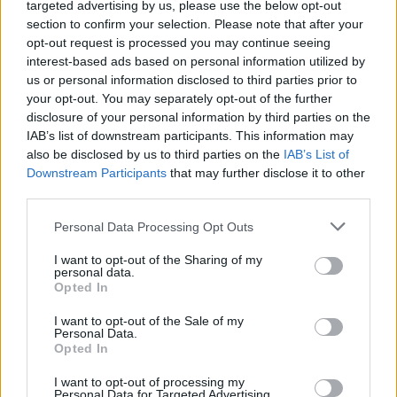
targeted advertising by us, please use the below opt-out
siento como propio, seguiré luchando por esa
section to confirm your selection. Please note that after your
maravillosa afición”
opt-out request is processed you may continue seeing
interest-based ads based on personal information utilized by
us or personal information disclosed to third parties prior to
TEMAS:
Cádiz CF
your opt-out. You may separately opt-out of the further
disclosure of your personal information by third parties on the
Más de Cádiz
IAB’s list of downstream participants. This information may
also be disclosed by us to third parties on the
IAB’s List of
Downstream Participants
that may further disclose it to other
third parties.
Please note that this website/app uses one or more Google
Personal Data Processing Opt Outs
services and may gather and store information including but
not limited to your visit or usage behaviour. You may click to
I want to opt-out of the Sharing of my
personal data.
grant or deny consent to Google and its third-party tags to
Opted In
use your data for below specified purposes in below Google
consent section.
I want to opt-out of the Sale of my
Personal Data.
Opted In
I want to opt-out of processing my
Personal Data for Targeted Advertising.