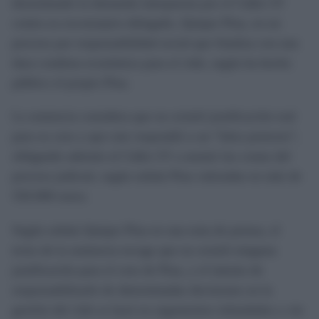
desestimado la demanda interpuesta por el Cádiz CF
contra su exconsejero delegado, Quique Pina, en un
proceso por responsabilidad social que finaliza con una
dura condena económica para el club, según ha hecho
público el propio Pina.
La sentencia considera que no existió justificación real
para su cese y que este respondió a un “falso pretexto”,
obligando además al Cádiz CF a asumir las costas del
proceso judicial, según señala Pina valoradas en más de
550.000 euros.
Según señala Quique Pina en una nota de prensa, el
texto de la sentencia recoge que no existió ninguna
justificación para el cese de Pina, y el intento de
responsabilizarle de determinadas decisiones en la
gestión del club se basó en argumentos infundados y sin