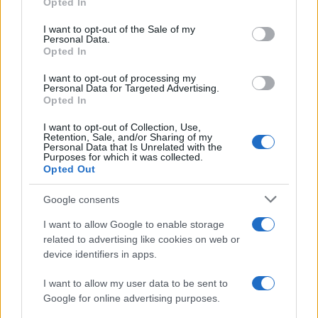
Opted In
use your data for below specified purposes in below Google
consent section.
I want to opt-out of the Sale of my
Personal Data.
Opted In
I want to opt-out of processing my
Personal Data for Targeted Advertising.
Opted In
I want to opt-out of Collection, Use,
Retention, Sale, and/or Sharing of my
Personal Data that Is Unrelated with the
Purposes for which it was collected.
Opted Out
Google consents
I want to allow Google to enable storage
related to advertising like cookies on web or
device identifiers in apps.
I want to allow my user data to be sent to
Google for online advertising purposes.