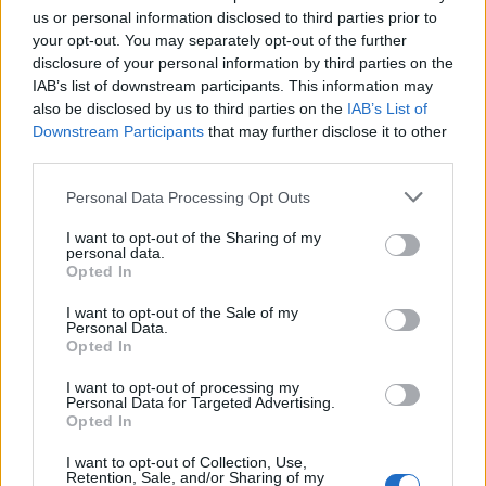
us or personal information disclosed to third parties prior to
TEMAS:
Noticias de Chiclana
your opt-out. You may separately opt-out of the further
disclosure of your personal information by third parties on the
Más de Cádiz
IAB’s list of downstream participants. This information may
also be disclosed by us to third parties on the
IAB’s List of
Downstream Participants
that may further disclose it to other
third parties.
Please note that this website/app uses one or more Google
Personal Data Processing Opt Outs
services and may gather and store information including but
not limited to your visit or usage behaviour. You may click to
I want to opt-out of the Sharing of my
personal data.
grant or deny consent to Google and its third-party tags to
Opted In
use your data for below specified purposes in below Google
consent section.
I want to opt-out of the Sale of my
Personal Data.
Opted In
I want to opt-out of processing my
Personal Data for Targeted Advertising.
Opted In
I want to opt-out of Collection, Use,
Retention, Sale, and/or Sharing of my