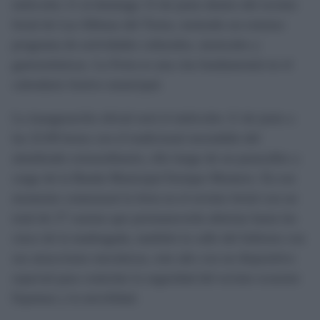
miércoles 11 al domingo 15 de junio dentro del recinto
ferial de Las Albinas del Torno, teniendo un extenso
programa de actividades culturales, musicales y
gastronómicas. La Feria es una cita fundamental en el
calendario festivo municipal.
La inauguración oficial será el miércoles 11 de junio a
las 22:00 horas con el tradicional encendido del
alumbrado extraordinario, ello luego de un pasacalles a
cargo de la Banda Municipal Enrique Montero. En ese
momento comenzará la feria en el recinto ferial con un
total de 27 casetas que permanecerán abiertas hasta las
cinco de la madrugada, también la calle del Infierno con
sus atracciones mecánicas, este año con un dispositivo
especial para controlar la seguridad del recinto ecuestre
Equimar y la movilidad.