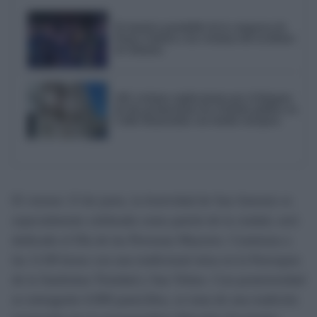
El emotivo pasodoble de la comparsa de
Punta Umbría a las víctimas del accidente
de Adamuz
AIG reclama explicaciones por el bloqueo
de dos promociones de vivienda pública en
Cádiz financiadas con fondos europeos
El viernes 13 de junio, la festividad de San Antonio es
especialmente celebrada como patrón de la ciudad, será
dedicado el Día de las Personas Mayores. Comienza a
las 11:00 horas con una tradicional misa en la Parroquia
de la Santísima Trinidad y San Telmo. Con posterioridad
se entregarán 4.000 panecillos, se trata de una tradición