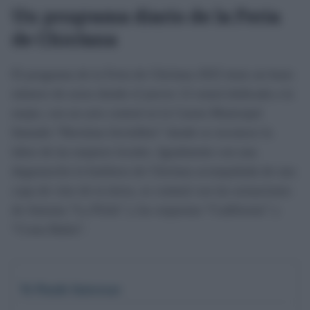
Un programa diario de la Feria
de Chiclana
El programa de la Feria de Chiclana 2025 tiene un buen
número de actos donde el jueves 12 estará dedicada a la
mujer, con un acto central en la Caseta Municipal
llamado “Heroínas Invisibles” donde se reconoce la
labor de las mujeres locales. Igualmente con una
degustación la butifarra de Chiclana acompañada de una
copa de vino de la tierra, se contará con las actuaciones
de Antonia “La Pirila” y las orquestas “Cadifornia” y
“Costa Bahía”.
Te Puede Interesar