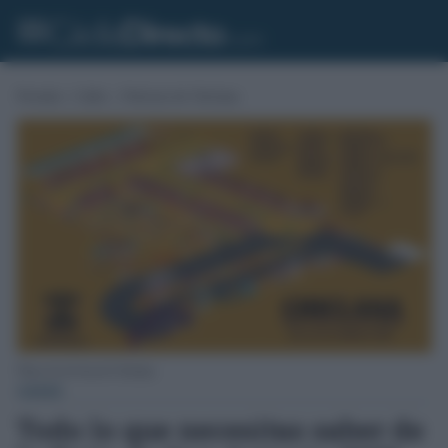
Portada
»
Cádiz
»
Noticias de Chiclana
Plano de la Feria de Chiclana.
CÁDIZ
Todo lo que necesitas saber de