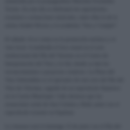
mantenida por la propagandista Manolita Fernández
Tocino. En este día se disfrutará de espectáculos
ecuestres y actuaciones musicales, entre ellas la de la
artista Anabel Rivera y la academia “Son y Compás”.
El sábado 14 se centra en la promoción turística y el
vino local. A mediodía el foco estará en el acto
institucional del Día del Turismo en el Centro de
Interpretación del Vino y la Sal, donde se dan los
reconocimientos a proyectos creativos. La Plaza del
Vino Sobretablas es el epicentro de este acto del Día del
Vino de Chiclana, seguido de un espectáculo flamenco
en la Caseta Municipal. Cabe destacar que las
actuaciones serán de Ana Cristina y Raúl, junto con el
espectáculo ecuestre en Equimar.
La clausura será el domingo 15 de junio con el Día del