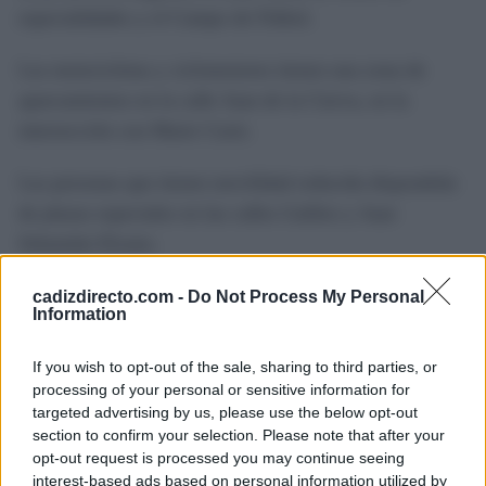
especialidades y el Campo de Fútbol.
Las motocicletas y ciclomotores tienen una zona de
aparcamientos en la calle Juan de la Cierva, en la
intersección con Marie Curie.
Las personas que tienen movilidad reducida dispondrán
de plazas especiales en las calles Galileo y Juan
Sebastián Elcano.
En materia de seguridad hay un Punto Violeta desde el
cadizdirecto.com -
Do Not Process My Personal
Information
miércoles 11 hasta el sábado 14, en horario de 23:00 a
03:00 horas, en la zona de emergencias. Igualmente está
If you wish to opt-out of the sale, sharing to third parties, or
el plan especial de tráfico y un despliegue de efectivos
processing of your personal or sensitive information for
targeted advertising by us, please use the below opt-out
de Protección Civil, Policía Local y otros servicios de
section to confirm your selection. Please note that after your
emergencias.
opt-out request is processed you may continue seeing
interest-based ads based on personal information utilized by