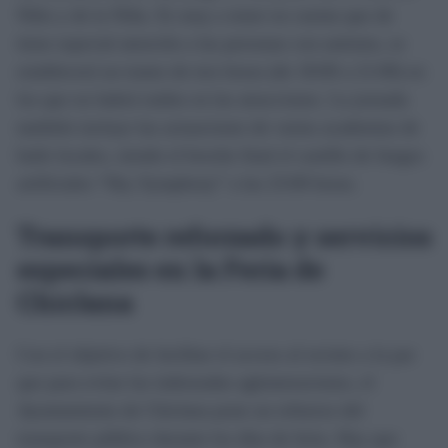
Niño y de la Niña. Es muy a tener en cuenta que de
tiene especial atención a las personas con autismo, se
establecerá un tramo de tres horas (de 18:00 a 21:00) en
los que no habrá ruidos en las atracciones. La jornada
también incluye las actuaciones de varias academias de
baile locales, siendo el broche final el castillo de fuegos
artificiales “Sky Symphony” a las 23:00 horas.
Transporte reforzado y servicios
especiales en la Feria de
Chiclana
Con el objetivo de facilitar el acceso al recinto a la par
que para evitar las indeseadas aglomeraciones, el
Ayuntamiento de Chiclana pone un refuerzo del
transporte público durante los días de feria. Hay que