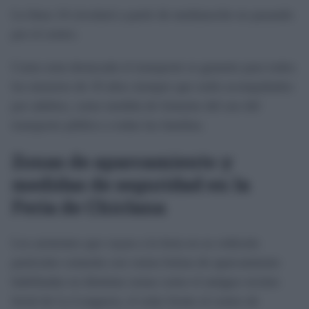
La línea 14 circulará a partir de medianoche no pasando
por el centro.
Como nota destacada el transporte es gratuito para todos
los menores de 10 años siempre que estén acompañados
por adultos, como medida de fomento del uso del
transporte público a todas las familias.
Zonas de aparcamiento y
medidas de seguridad en la
Feria de Chiclana
Los asistentes que vayan a la feria en su vehículo
particular contarán con varias bolsas de aparcamiento
habilitadas en distintas zonas como el antiguo recinto
ferial de La Longuera, el solar frente al centro de