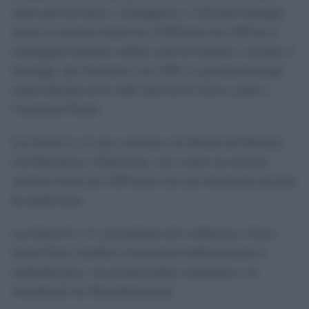
saber que las líneas 1 (Solagitas) y 2 (Fuente Amarga)
estará en servicio desde las 13:00 hasta las 5:00 de la
madrugada teniendo salidas cada 20 minutos, excepto el
domingo, que finalizan a las 2:00. La parada principal
estará ubicada en la calle Juan de la Cierva, junto a
Cristalería Picazo.
Las líneas 5 y 9, que conectan con Huerta del Rosario,
Los Barrancos y Panzacola, van a tener un servicio
continuo hasta las 3:00 horas con una frecuencia de paso
de media hora.
Las líneas 8 y 11, procedentes de La Barrosa y Novo
Sancti Petri, tendrán la frecuencia habitual hasta el
mediodía para, con posterioridad, trasladarse a la
Avenida de los Descubrimientos.