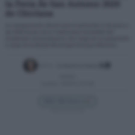
la Feria de San Antonio 2025
de Chiclana
La inauguración oficial será el miércoles 11 de junio a
las 22:00 horas con el tradicional encendido del
alumbrado extraordinario, ello luego de un pasacalles
a cargo de la Banda Municipal Enrique Montero.
Escrito por:
José Manuel García Bautista
10/06/2025
Actualizado:
10/06/2025 (10:23 AM)
Añadir Cádiz Directo en
Síguenos en Google