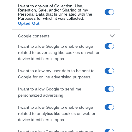
personalización.
I want to opt-out of Collection, Use,
Retention, Sale, and/or Sharing of my
Personal Data that Is Unrelated with the
NOTICIAS RELACIONADAS
Purposes for which it was collected.
Opted Out
Google consents
I want to allow Google to enable storage
related to advertising like cookies on web or
Nueva alerta de la
Cuidado si alquilas un
device identifiers in apps.
Guardia Civil por la
coche este verano: la
estafa de las facturas
OCU alerta del despiste
I want to allow my user data to be sent to
falsas: así pueden
que puede salir muy
Google for online advertising purposes.
vaciar la cuenta de una
caro
empresa
I want to allow Google to send me
personalized advertising.
Más de Consumo
I want to allow Google to enable storage
related to analytics like cookies on web or
device identifiers in apps.
I want to allow Google to enable storage