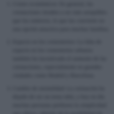
Costes económicos: En general, las
cremaciones tienden a ser más asequibles
que los entierros, lo que las convierte en
una opción atractiva para muchas familias.
Espacio en los cementerios: La falta de
espacio en los cementerios urbanos
también ha incentivado el aumento de las
cremaciones, especialmente en grandes
ciudades como Madrid y Barcelona.
Cambio de mentalidad: La cremación ha
dejado de ser un tema tabú, y hoy en día
muchas personas prefieren la simplicidad
que ofrece, además de la posibilidad de