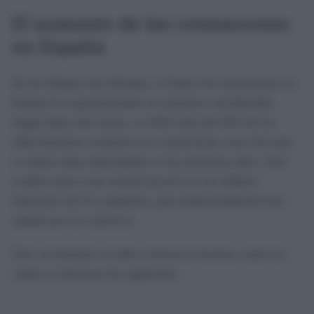
El aumento de las cremaciones
en España
En las últimas dos décadas, el índice de cremaciones en
España ha experimentado un aumento considerable.
Según datos del sector, en 2023 más del 45% de los
fallecimientos resultaron en cremaciones, una cifra que
se espera siga aumentando en los próximos años. Este
cambio marca una transformación en los hábitos
funerarios de los españoles, que tradicionalmente han
optado por los entierros.
Este crecimiento se debe a diversos factores, entre los
cuales se destacan los siguientes: