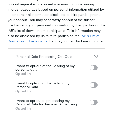
opt-out request is processed you may continue seeing
Uno de los desafíos será cómo las empresas funerarias,
interest-based ads based on personal information utilized by
como Borea, podrán seguir ofreciendo servicios
us or personal information disclosed to third parties prior to
your opt-out. You may separately opt-out of the further
personalizados y de calidad, en un entorno donde la
disclosure of your personal information by third parties on the
cremación se convierte en la opción preferida para
IAB’s list of downstream participants. This information may
muchas familias. Además, la importancia de los
also be disclosed by us to third parties on the
IAB’s List of
Downstream Participants
that may further disclose it to other
servicios complementarios, como la creación de espacios
third parties.
conmemorativos, es cada vez más relevante en este
Please note that this website/app uses one or more Google
contexto.
Personal Data Processing Opt Outs
services and may gather and store information including but
not limited to your visit or usage behaviour. You may click to
I want to opt-out of the Sharing of my
El aumento de cremaciones en España es una tendencia
personal data.
grant or deny consent to Google and its third-party tags to
Opted In
que seguirá marcando el futuro del mercado funerario.
use your data for below specified purposes in below Google
consent section.
La necesidad de adaptar los servicios y ofrecer opciones
I want to opt-out of the Sale of my
Personal Data.
que respeten los deseos y valores de las familias es
Opted In
fundamental. Empresas como Borea han demostrado
I want to opt-out of processing my
estar a la altura de esta demanda, ofreciendo servicios de
Personal Data for Targeted Advertising.
Opted In
incineración que combinan profesionalidad, respeto y