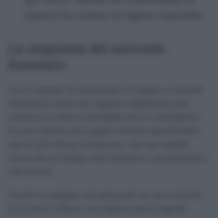
esparcir las cenizas en lugares especiales.
La respuesta del mercado
funerario
Con el aumento de cremaciones en España, el mercado
funerario ha tenido que adaptarse rápidamente para
satisfacer las nuevas necesidades de los consumidores.
En este contexto, han surgido servicios especializados
que no solo ofrecen cremaciones, sino que también
buscan dar un enfoque más respetuoso y personalizado a
este proceso.
Uno de los ejemplos más destacados de esta evolución
en el sector es Borea, una empresa que ha logrado