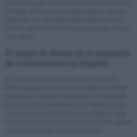
posicionarse como referente en servicios de incineración
en España. Borea ofrece una amplia gama de opciones,
asegurando que cada familia pueda rendir homenaje a
sus seres queridos de una forma personalizada y acorde
a sus valores.
El papel de Borea en el aumento
de cremaciones en España
La creciente demanda de cremaciones ha llevado a
Borea a optimizar sus servicios, ofreciendo un enfoque
profesional y respetuoso. Esta empresa se ha destacado
por proporcionar un servicio integral, desde la gestión
completa de la cremación hasta la posibilidad de elegir
urnas funerarias personalizadas o la creación de espacios
conmemorativos para conservar las cenizas.