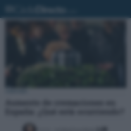
CONSUMO
Aumento de cremaciones en
España: ¿Qué está ocurriendo?
Escrito por:
José Manuel García Bautista