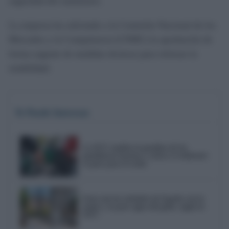
seguridad del suministro.
La empresa ha solicitado a la Comisión Nacional de los
Mercados y la Competencia (CNMC) la aprobación de
forma urgente de medidas técnicas para reforzar la
estabilidad.
Te Puede Interesar
La OCU analiza la gasolina de las
gasolineras baratas y aclara si realmente
es peor para el coche
Estas son las ciudades de España con la
mejor y la peor agua del grifo, según la
OCU