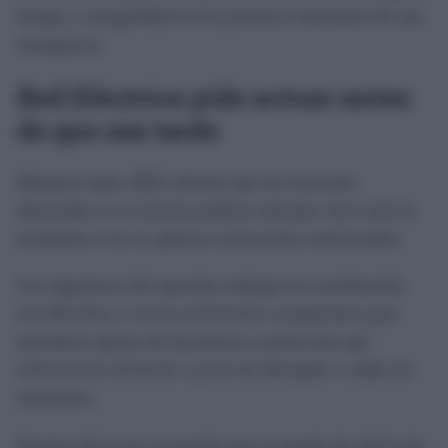
tiempo y tranquilidad en los primeros momentos de una
emergencia.
Red Eléctrica pide actuar antes
de que sea tarde
Mientras tanto, REE advierte que las tensiones
detectadas en el sistema podrían anticipar otros nuevos
incidentes si no se aplican correcciones estructurales.
Los ingenieros del operador trabajan en coordinación
con Bruselas y con los ministerios competentes para
introducir ajustes de frecuencia y protección que
refuercen la red frente a picos de demanda o caídas de
suministro.
Fuentes del sector recuerdan que el apagón de abril solo