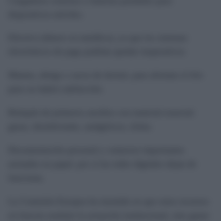
Cargadores externos o baterías portátiles para
dispositivos móviles.
Efectivo (dinero en metálico), ya que los sistemas
electrónicos de pago podrían quedar inoperativos.
Mantas, abrigo o sacos de dormir, para afrontar el frío
pues no habrá calefacción.
Botiquín de primeros auxilios con material esencial:
gasas, desinfectante, analgésicos, tiritas.
Documentación personal y contactos importantes
anotados en papel, por si las redes digitales dejan de
funcionar.
La Comisión Europea ha insistido en que estos recursos
no buscan sustituir la actuación institucional, sino ganar