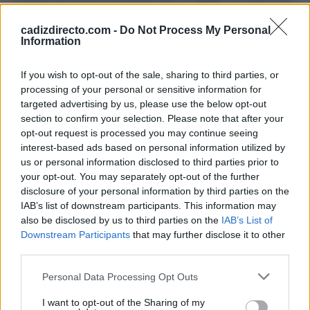
se trató de “una llamada de atención” sobre la fragilidad
cadizdirecto.com -
Do Not Process My Personal
de la interconexión europea, especialmente en los
Information
momentos de alta carga o fenómenos meteorológicos
extremos.
If you wish to opt-out of the sale, sharing to third parties, or
processing of your personal or sensitive information for
targeted advertising by us, please use the below opt-out
En un contexto marcado por la transición energética, el
section to confirm your selection. Please note that after your
aumento del consumo digital y la dependencia de
opt-out request is processed you may continue seeing
fuentes renovables intermitentes, la estabilidad eléctrica
interest-based ads based on personal information utilized by
us or personal information disclosed to third parties prior to
se ha convertido en un asunto estratégico.
your opt-out. You may separately opt-out of the further
disclosure of your personal information by third parties on the
Expertos en protección civil han insistido en que la
IAB’s list of downstream participants. This information may
prevención doméstica es tan importante como la
also be disclosed by us to third parties on the
IAB’s List of
Downstream Participants
that may further disclose it to other
respuesta institucional. Tener un plan familiar, conocer
third parties.
los puntos de encuentro, disponer de linternas y agua, o
Please note that this website/app uses one or more Google
saber cómo actuar ante un corte prolongado puede
Personal Data Processing Opt Outs
services and may gather and store information including but
marcar la diferencia entre el caos y la normalidad
not limited to your visit or usage behaviour. You may click to
I want to opt-out of the Sharing of my