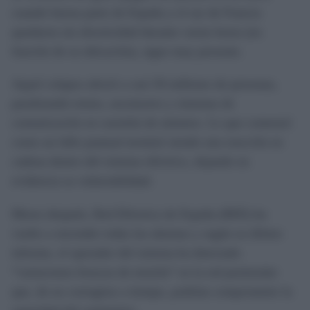
cuando buena parte de España y el sur de Francia
quedaron sin electricidad durante varias horas (en
función de su ubicación), sigue muy presente.
Aquel colapso afectó a casi 50 millones de personas,
paralizando trenes, ascensores y sistemas de
comunicación en cuestión de minutos. Lo que comenzó
como un fallo puntual terminó siendo una reacción en
cadena dentro del sistema eléctrico, dejando en
evidencia su vulnerabilidad.
Meses después, Red Eléctrica de España (REE) ha
vuelto a encender todas las alarmas y según su último
informe, el operador del sistema ha detectado
“variaciones bruscas de tensión” en la red peninsular
que, de no corregirse a tiempo, podrían comprometer la