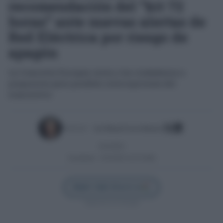
recomendación del “kit 72
horas” ante nuevas alertas de
Red Eléctrica por riesgo de
apagón
La Comisión Europea insta a los ciudadanos a
prepararse para posibles interrupciones del
suministro
Escrito por:
José Manuel García Bautista
10/10/2025
Actualizado:
10/10/2025 (10:19 AM)
Añadir Cádiz Directo en
Síguenos en Google