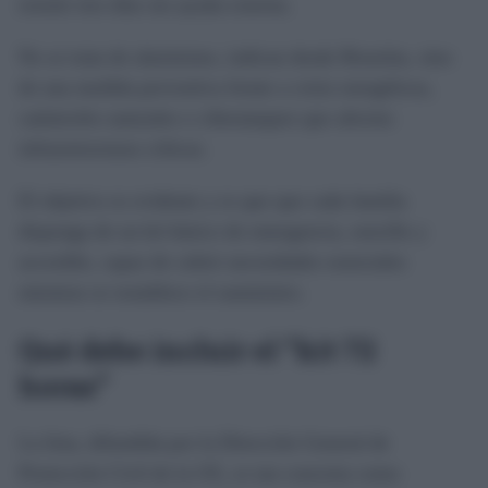
resistir tres días sin ayuda externa.
No se trata de alarmismo, indican desde Bruselas, sino
de una medida preventiva frente a crisis energéticas,
catástrofes naturales o ciberataques que afecten
infraestructuras críticas.
El objetivo es evidente y es que que cada familia
disponga de un kit básico de emergencia, sencillo y
accesible, capaz de cubrir necesidades esenciales
mientras se restablece el suministro.
Qué debe incluir el “kit 72
horas”
La lista, difundida por la Dirección General de
Protección Civil de la UE, es tan concreta como