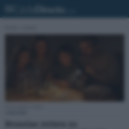
Portada
»
Consumo
Kit para apagones, lo básico.
CONSUMO
Bruselas reitera su