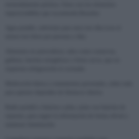
tremendamente práctica. Estos son los elementos
imprescindibles que recomienda Bruselas:
Agua potable, suficiente para unos tres días (con al
menos tres litros por persona y día).
Alimentos no perecederos, tales como conservas,
galletas, barritas energéticas o frutos secos, que no
requieran refrigeración ni cocinado.
Medicación básica y tratamientos personales, sobre todo
para quienes dependen de fármacos diarios.
Radio portátil y linterna a pilas, junto con baterías de
repuesto, para seguir la información de forma oficial y
mantener iluminación.