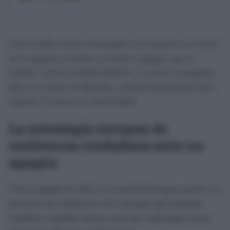
Con el otoño recién comenzado y el invierno a la vuelta
de la esquina, el temor a un nuevo apagón -que es
posible- vuelve al debate público. Y con él, la pregunta
que ya se repite en Bruselas: ¿estamos preparados para
soportar 72 horas sin electricidad?
La estrategia europea de
resiliencia ciudadana ante un
apagón
Tras el apagón de abril, la Comisión Europea reactivó su
protocolo de resiliencia civil, una guía que pretende
establecer medidas básicas para que cada hogar pueda