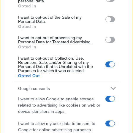
personal data.
temporal.
grant or deny consent to Google and its third-party tags to
Opted In
use your data for below specified purposes in below Google
consent section.
Aunque el escenario de un gran apagón sigue siendo
I want to opt-out of the Sale of my
Personal Data.
poco probable, las recientes advertencias de Red
Opted In
Eléctrica y la insistencia de Bruselas en la
I want to opt-out of processing my
autoprotección ciudadana potencian una idea como es la
Personal Data for Targeted Advertising.
Opted In
energía no es infinita, y estar preparados es una forma
de proteger lo esencial.
I want to opt-out of Collection, Use,
Retention, Sale, and/or Sharing of my
Personal Data that Is Unrelated with the
NOTICIAS RELACIONADAS
Purposes for which it was collected.
Opted Out
Google consents
I want to allow Google to enable storage
related to advertising like cookies on web or
La OCU avisa sobre las
Nueva alerta de la
device identifiers in apps.
gafas para ver el
Guardia Civil por la
eclipse del 12 de
estafa de las facturas
I want to allow my user data to be sent to
agosto: esto es lo que
falsas: así pueden
Google for online advertising purposes.
debes comprobar antes
vaciar la cuenta de una