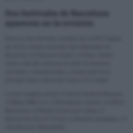
Dos festivales de Barcelona
aparecen en la revisión
Entre los diez festivales revisados por la OCU figuran
dos de los eventos musicales más importantes de
Barcelona: el Primavera Sound y el Sónar. Ambos
reúnen cada año a decenas de miles de asistentes
nacionales e internacionales y forman parte de la
principal oferta cultural del verano en la ciudad.
La lista completa incluye el Arenal Sound de Burriana,
el Bilbao BBK Live, el Boombastic Asturias, el FIB de
Benicàssim, el Medusa Festival de Cullera, el
Resurrection Fest de Viveiro, el Rototom Sunsplash y el
Viña Rock de Villarrobledo.