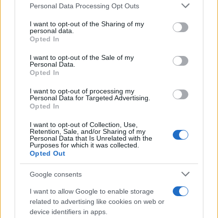
Please note that this website/app uses one or more Google
Personal Data Processing Opt Outs
desplazamientos o transporte contratado para asistir.
services and may gather and store information including but
not limited to your visit or usage behaviour. You may click to
I want to opt-out of the Sharing of my
personal data.
La advertencia llega en plena temporada de venta
grant or deny consent to Google and its third-party tags to
Opted In
use your data for below specified purposes in below Google
anticipada para los grandes festivales del verano, un
consent section.
I want to opt-out of the Sale of my
periodo en el que miles de personas compran entradas y
Personal Data.
Opted In
servicios asociados con varios meses de antelación.
I want to opt-out of processing my
Según la OCU, revisar las condiciones antes de
Personal Data for Targeted Advertising.
Opted In
completar la compra es la principal herramienta para
evitar conflictos posteriores.
I want to opt-out of Collection, Use,
Retention, Sale, and/or Sharing of my
Personal Data that Is Unrelated with the
NOTICIAS RELACIONADAS
Purposes for which it was collected.
Opted Out
Google consents
I want to allow Google to enable storage
related to advertising like cookies on web or
La OCU avisa sobre las
Nueva alerta de la
device identifiers in apps.