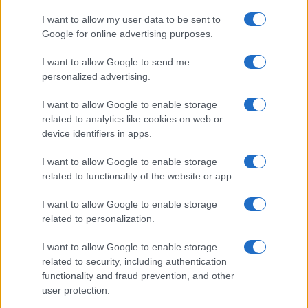
gafas para ver el
Guardia Civil por la
eclipse del 12 de
estafa de las facturas
I want to allow my user data to be sent to
agosto: esto es lo que
falsas: así pueden
Google for online advertising purposes.
debes comprobar antes
vaciar la cuenta de una
de comprarlas
empresa
I want to allow Google to send me
personalized advertising.
Más de Consumo
I want to allow Google to enable storage
related to analytics like cookies on web or
device identifiers in apps.
I want to allow Google to enable storage
related to functionality of the website or app.
I want to allow Google to enable storage
related to personalization.
I want to allow Google to enable storage
INFORMACIÓN LEGAL Y POLÍTICA DE PRIVACIDAD
related to security, including authentication
functionality and fraud prevention, and other
user protection.
QUIENES SOMOS