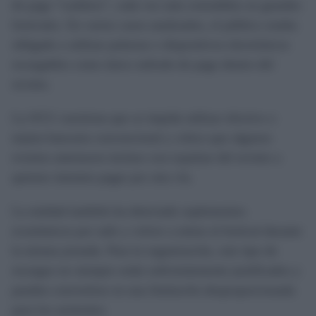
de pago “cashless”, cada vez más extendidos en grandes
festivales. En varios casos analizados, el público estaba
obligado a utilizar pulseras o dispositivos electrónicos
recargables como único método de pago dentro del
recinto.
La OCU cuestiona que se impida utilizar efectivo o
tarjeta bancaria convencional y critica que algunos
eventos amenacen incluso con expulsar del recinto a
quienes intenten pagar por otra vía.
La entidad también ha detectado suplementos
económicos por salir y volver a entrar al festival durante
la misma jornada. Para la organización, este tipo de
recargos no siempre están suficientemente justificados y
pueden convertirse en una limitación desproporcionada
para los asistentes.