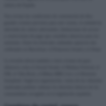
música de España.
Tras revisar las condiciones de contratación de diez
grandes eventos previstos para este verano, la entidad ha
advertido de cobros adicionales, limitaciones de acceso
y restricciones de pago que considera abusivas para los
asistentes. Entre los festivales señalados aparecen dos
celebrados en Barcelona: el Primavera Sound y el Sónar.
La revisión afecta también a otros eventos de gran
afluencia como el Arenal Sound, el Medusa Festival, el
FIB, el Viña Rock, el Bilbao BBK Live o el Rototom
Sunsplash. Según la organización, varias de las cláusulas
analizadas podrían vulnerar los derechos básicos de los
consumidores recogidos en la legislación española.