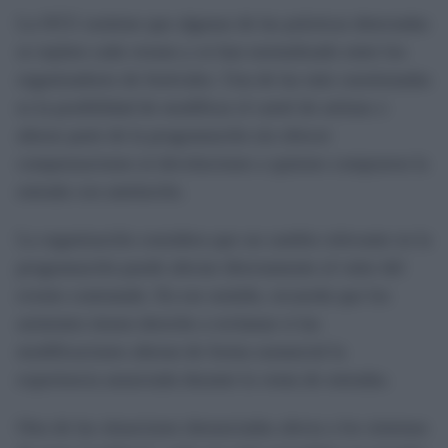
La OCU sostiene que algunas de las prácticas detectadas
se repiten cada verano y se han normalizado entre los
organizadores de festivales. Una de las más cuestionadas
es la posibilidad de modificar el cartel de artistas o
alterar parte de la programación sin ofrecer
compensaciones ni devoluciones a quienes compraron la
entrada con antelación.
La organización considera que un cambio relevante en la
programación puede afectar directamente al valor del
evento contratado. En ese sentido, recuerda que los
asistentes tienen derecho a reclamar si las
modificaciones alteran de forma sustancial la
experiencia anunciada durante la venta de entradas.
Otra de las situaciones denunciadas afecta a los sistemas