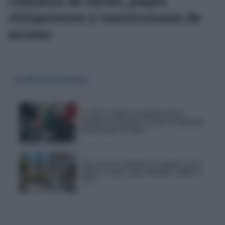
Cambios de cartel, pagos
obligatorios y restricciones de
acceso
Te Puede Interesar
La OCU analiza la gasolina de las
gasolineras baratas y aclara si realmente
es peor para el coche
Estas son las ciudades de España con la
mejor y la peor agua del grifo, según la
OCU