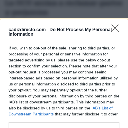
La OCU anima a reclamar gastos
y perjuicios
Además de exigir modificaciones a los promotores, la
cadizdirecto.com -
Do Not Process My Personal
Information
OCU ha lanzado una campaña informativa dirigida a los
consumidores bajo el lema “Que nada te amargue el
If you wish to opt-out of the sale, sharing to third parties, or
festival: reclama y gana”.
processing of your personal or sensitive information for
targeted advertising by us, please use the below opt-out
El objetivo es facilitar denuncias colectivas y orientar a
section to confirm your selection. Please note that after your
quienes consideren vulnerados sus derechos como
opt-out request is processed you may continue seeing
interest-based ads based on personal information utilized by
asistentes.
us or personal information disclosed to third parties prior to
your opt-out. You may separately opt-out of the further
La organización recuerda que, en caso de cancelación o
disclosure of your personal information by third parties on the
alteración importante del evento, los afectados no solo
IAB’s list of downstream participants. This information may
also be disclosed by us to third parties on the
IAB’s List of
pueden reclamar el importe de la entrada. También
Downstream Participants
that may further disclose it to other
podrían solicitar la devolución de otros gastos
third parties.
vinculados al festival, como reservas de alojamiento,