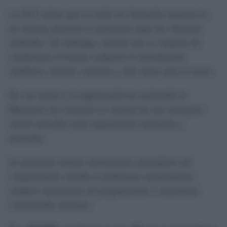
La OCU aclara que no todos los festivales incurren en
las mismas prácticas ni presentan todas las cláusulas
señaladas. Sin embargo, sostiene que el conjunto de
condiciones revisadas evidencia la necesidad de
establecer criterios comunes y más claros para el sector.
Por ese motivo, la organización ha reclamado al
Ministerio de Consumo la creación de una normativa
estatal específica para espectáculos musicales y
festivales.
Su propuesta incluye mecanismos automáticos de
compensación cuando se produzcan cancelaciones,
cambios importantes de programación o situaciones
consideradas abusivas.