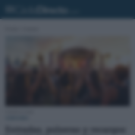
Portada
»
Consumo
Concierto en verano.
CONSUMO
Entradas, pulseras y recargos: