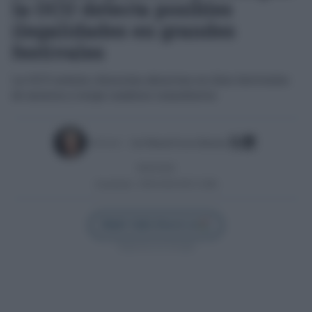
la OCU detecta posibles
ilegalidades en grandes
festivales
La OCU señala cláusulas abusivas en diez festivales
de música y exige cambios inmediatos
Escrito por:
José Manuel García Bautista
06/05/2026
Actualizado:
06/05/2026 (09:12 AM)
Añadir Cádiz Directo en
Síguenos en Google