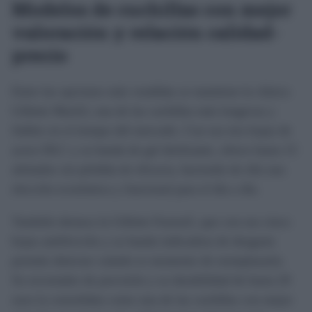
Modelos de cuchillas con mejor
valoración y relación calidad-
precio
Entre las opciones más vendidas se mantiene la clásica
Gillette Mach3, una de las cuchillas más longevas y
fiables en el tiempo del mercado. Con sus tres hojas de
acero DLC y su banda de gel deslizante, ofrece hasta 15
afeitados sin pérdida de eficacia, haciendo de ella una
elección económica y funcional para el día a día.
También destaca la Gillette Fusion5, que con sus cinco
hojas antifricción y su banda indicadora de desgaste
permite detectar cuándo es momento de reemplazarla.
Su recortador de precisión y su durabilidad de hasta 20
usos la consolidan como una de las cuchillas con mejor