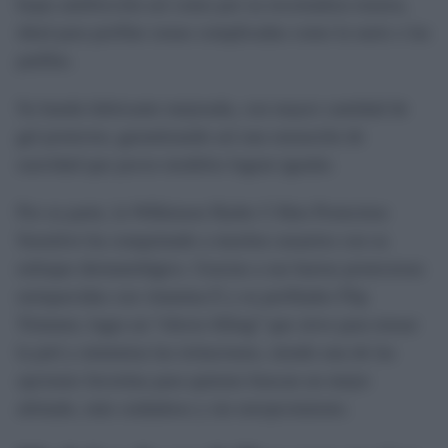
hojas antifricción así como por su recortadora trasera,
ideal para perfilar zonas complicadas como la nariz o las
patillas.
Su banda lubricante mejorada, con mayor cantidad de
gel protector, garantizando así una sensación de
suavidad que pocos modelos logran igualar.
Por su parte, la Wilkinson Hydro 5 Skin Protection
Sensitive ha conquistado a muchos usuarios con su
enfoque dermatológico. Gracias a sus barras protectoras
enriquecidas con vitamina E y su perfilador Flip
Trimmer, logra un “efecto lifting” que sirve para tensar
la piel y minimiza las irritaciones, siendo una de las
opciones favoritas para quienes buscan un mejor
afeitado, más cuidadoso y sin enrojecimiento.