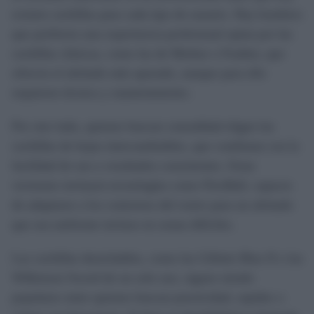
existen cuchillas para cada tipo de usuario. Hay hombres
que prefieren una experiencia profesional optan por las
cuchillas clásicas, como las de Merkur o Feather, que
ofrecen el afeitado más apurado, aunque para ello
requieren técnica y mantenimiento.
Por otro lado, quienes buscan comodidad eligen las
cuchillas de hojas intercambiables, que combinan con la
facilidad de uso y resultados consistentes. Estas
versiones incluyen tecnologías como FlexBall, capaces
de adaptarse a los contornos del rostro para un afeitado
que sea uniforme incluso en zonas difíciles.
Las cuchillas desechables, como las Gillette Blue II o las
Wilkinson Sword de un solo uso, siguen siendo
populares entre quienes buscan practicidad, rapidez o