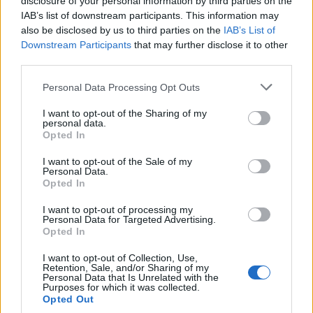
disclosure of your personal information by third parties on the
del vello y aplicar pasadas suaves. Al terminar, lavar
IAB’s list of downstream participants. This information may
bien el rostro con agua fría y aplicar un after shave
also be disclosed by us to third parties on the
IAB’s List of
Downstream Participants
that may further disclose it to other
calmante permite cerrar los poros y evitar irritaciones.
third parties.
Con una amplia oferta disponible, elegir la cuchilla
Please note that this website/app uses one or more Google
Personal Data Processing Opt Outs
services and may gather and store information including but
adecuada depende del tipo de piel que se tenga así como
not limited to your visit or usage behaviour. You may click to
I want to opt-out of the Sharing of my
de la frecuencia de afeitado y el presupuesto. Las
personal data.
grant or deny consent to Google and its third-party tags to
Opted In
opciones actuales permiten disfrutar de un afeitado
use your data for below specified purposes in below Google
consent section.
preciso, seguro y sin irritaciones, adaptado a cada
I want to opt-out of the Sale of my
Personal Data.
necesidad.
Opted In
I want to opt-out of processing my
Este 2025 consolida una nueva era en el cuidado
Personal Data for Targeted Advertising.
masculino con una cuchillas más eficientes, sostenibles
Opted In
y tecnológicamente avanzadas que transforman la rutina
I want to opt-out of Collection, Use,
Retention, Sale, and/or Sharing of my
diaria en una experiencia de bienestar.
Personal Data that Is Unrelated with the
Purposes for which it was collected.
NOTICIAS RELACIONADAS
Opted Out