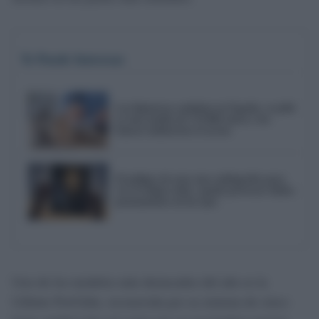
Te Puede Interesar
Las hipotecas cambian en España: se pide
ya una media de 174.866 euros y los
bancos endurecen el acceso
El peligro de usar una radiografía para
ver el eclipse solar: puede provocar daños
permanentes en los ojos
Uno de los modelos más destacados del año es la
Gillette ProGlide, reconocida por su sistema de cinco