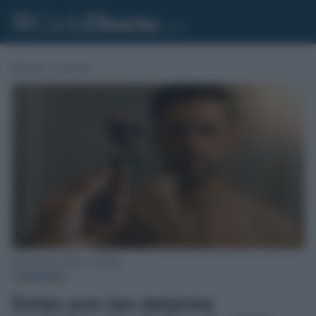
Portada
»
Consumo
Maquinilla de afeitar de cuchillas.
CONSUMO
Estas son las mejores