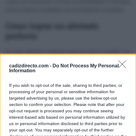
viajan con frecuencia. Si bien su durabilidad es limitada,
ofrecen buenos resultados sin necesidad de recambios.
Cómo lograr un afeitado
perfecto
Un buen afeitado comienza antes de usar la cuchilla. Los
expertos recomiendan afeitarse después de la ducha que
cadizdirecto.com -
Do Not Process My Personal
es el momento en el que los poros están abiertos y el
Information
vello más blando.
If you wish to opt-out of the sale, sharing to third parties, or
Utilizar un gel o crema de afeitar de calidad ayuda a
processing of your personal or sensitive information for
targeted advertising by us, please use the below opt-out
proteger la piel, y si se aplica con brocha, se logra un
section to confirm your selection. Please note that after your
efecto que es exfoliante que evita pelos enquistados.
opt-out request is processed you may continue seeing
interest-based ads based on personal information utilized by
Durante el afeitado, es fundamental mantener la piel y la
us or personal information disclosed to third parties prior to
your opt-out. You may separately opt-out of the further
cuchilla húmedas, trabajar en el sentido del crecimiento