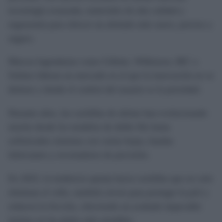
tecnología avanzada, materiales de alta calidad y
ergonomía para ofrecer un afeitado más suave, preciso y
seguro.
Marcas legendarias como Gillette, Wilkinson, BIC o
Solimo lideran un mercado en el que la innovación no se
detiene y donde el confort del usuario es la prioridad.
Durante años, las cuchillas de afeitar han evolucionado
mucho desde los modelos de doble filo hasta
sofisticados sistemas con varias hojas, bandas
lubricantes y recortadores de precisión.
En 2025, la tendencia apunta hacia cuchillas que no solo
eliminan el vello, también sirven para proteger la piel y
reducen la fricción, ofreciendo un acabado impecable
incluso en las pieles más sensibles.