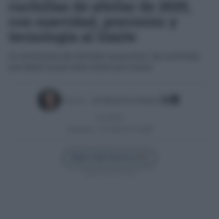
cuchillas de afeitar de 2025,
con suavidad, precisión y
tecnología al límite
La revolución del afeitado masculino: las cuchillas
que dejan la piel más suave que nunca
Escrito por:
José Manuel García Bautista
27/11/2025
Actualizado:
27/11/2025 (11:56 AM)
Añadir Cádiz Directo en
Síguenos en Google