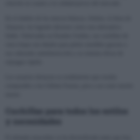
relación en cuanto a la calidad-precio del mercado.
En el ámbito de las marcas blancas, Solimo, la línea de
Amazon, ha logrado ubicarse como una alternativa
fiable. Fabricadas en Estados Unidos, sus cuchillas de
cinco hojas son ideales para pieles sensibles gracias a
sus cabezales antiobstrucción y su sistema eficaz de
enjuague rápido.
Los usuarios destacan su rendimiento que resulta
comparable a las Gillette Fusion, pero a un coste mucho
menor.
Cuchillas para todos los estilos
y necesidades
El afeitado masculino se ha diversificado tanto que hoy