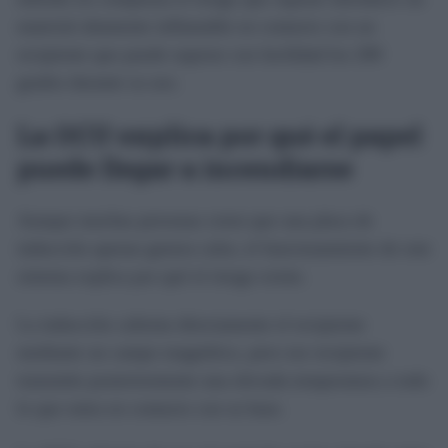
material altamente inflamable en contacto con un
recipiente que puede superar con facilidad los 200
grados durante su uso.
La OCU explica por qué el papel
puede llegar a incendiarse
Aunque muchas personas creen que una placa de
inducción apenas genera calor, el funcionamiento de este
sistema explica por qué el riesgo existe.
La inducción calienta directamente el recipiente
mediante un campo magnético, pero ese recipiente
transmite posteriormente una elevada temperatura a todo
lo que entra en contacto con su base.