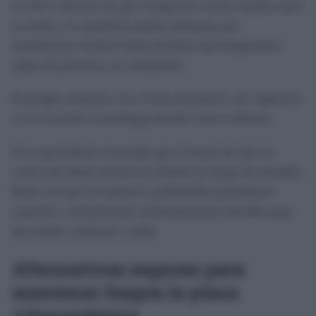
La OCU advierte de que el papel de cocina situado entre
la sartén y la superficie puede calentarse por
transferencia térmica hasta alcanzar una temperatura
capaz de provocar su combustión.
El peligro aumenta si la cocina permanece sin vigilancia
o si la cocción se prolonga durante varios minutos.
Los especialistas recuerdan que el hecho de que no
exista una llama abierta no elimina el riesgo de incendio.
Basta con que un material combustible permanezca
expuesto a temperaturas suficientemente elevadas para
que pueda comenzar a arder.
Alternativas seguras para
mantener limpia la placa
vitrocerámica