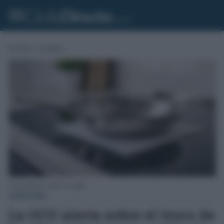
Portada
»
Consumo
Vitrocerámica y sartén con papel.
CONSUMO
La OCU alerta sobre el truco de