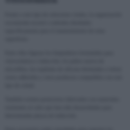
Frente a este tipo de soluciones virales, la organización
recomienda recurrir a métodos diseñados
específicamente para el mantenimiento de estas
superficies.
Entre ellos figuran los limpiadores formulados para
vitrocerámica e inducción, los paños suaves de
microfibra, las espátulas de silicona destinadas a retirar
restos adheridos y otros productos compatibles con este
tipo de cristal.
También existen protectores fabricados con materiales
resistentes al calor que han sido desarrollados para
determinadas placas de inducción.
Estos accesorios están concebidos para soportar las