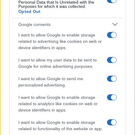
Personal Data that Is Unrelated with the
Purposes for which it was collected.
NOTICIAS RELACIONADAS
Opted Out
Google consents
I want to allow Google to enable storage
related to advertising like cookies on web or
device identifiers in apps.
Europa cambia las
La OCU analiza la
reglas de los envases
gasolina de las
I want to allow my user data to be sent to
desde este 12 de agosto:
gasolineras baratas y
Google for online advertising purposes.
todo lo que empezará a
aclara si realmente es
desaparecer
peor para el coche
I want to allow Google to send me
personalized advertising.
Más de Consumo
I want to allow Google to enable storage
related to analytics like cookies on web or
device identifiers in apps.
I want to allow Google to enable storage
related to functionality of the website or app.