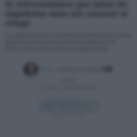
la vitrocerámica que miles de
españoles usan sin conocer el
riesgo
La organización de consumidores desaconseja colocar
papel de cocina entre la placa de inducción y la
sartén, una práctica que se ha popularizado
Escrito por:
José Manuel García Bautista
26/06/2026
Actualizado:
26/06/2026 (09:43 AM)
Añadir Cádiz Directo en
Síguenos en Google