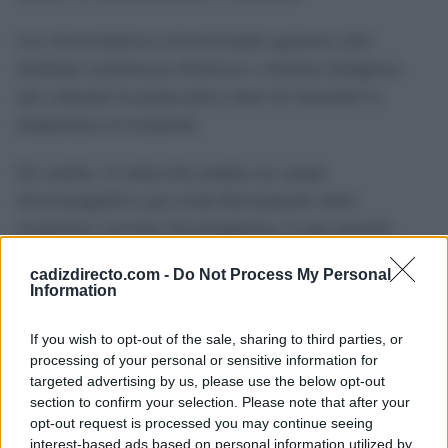
Las vitrocerámicas convencionales generan calor
mediante resistencias eléctricas o sistemas halógenos
que calientan la propia placa antes de transmitir la
temperatura al recipiente.
En cambio, la inducción emplea un campo
electromagnético que actúa directamente sobre
recipientes con base ferromagnética, lo que permite
cocinar con mayor rapidez y reducir el consumo
cadizdirecto.com -
Do Not Process My Personal
energético respecto a una vitrocerámica tradicional.
Information
Otra diferencia destacada es la seguridad. Al no
If you wish to opt-out of the sale, sharing to third parties, or
calentarse directamente toda la superficie, las placas de
processing of your personal or sensitive information for
targeted advertising by us, please use the below opt-out
inducción suelen mantener una temperatura inferior una
section to confirm your selection. Please note that after your
vez retirado el recipiente, disminuyendo el riesgo de
opt-out request is processed you may continue seeing
quemaduras accidentales y facilitando la limpieza antes
interest-based ads based on personal information utilized by