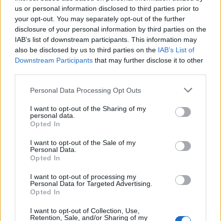
us or personal information disclosed to third parties prior to
de que los restos de alimentos se adhieran.
your opt-out. You may separately opt-out of the further
disclosure of your personal information by third parties on the
Aun así, esa característica no significa que cualquier
IAB’s list of downstream participants. This information may
objeto pueda colocarse entre la placa y la sartén durante
also be disclosed by us to third parties on the
IAB’s List of
Downstream Participants
that may further disclose it to other
el cocinado. La transferencia de calor desde el recipiente
third parties.
sigue siendo suficiente para elevar notablemente la
Please note that this website/app uses one or more Google
temperatura de materiales como el papel de cocina.
Personal Data Processing Opt Outs
services and may gather and store information including but
not limited to your visit or usage behaviour. You may click to
I want to opt-out of the Sharing of my
La recomendación de la OCU es clara: antes de poner en
personal data.
grant or deny consent to Google and its third-party tags to
Opted In
práctica cualquier truco visto en internet, conviene
use your data for below specified purposes in below Google
consent section.
comprobar que cuenta con respaldo técnico o procede de
I want to opt-out of the Sale of my
Personal Data.
fuentes especializadas.
Opted In
I want to opt-out of processing my
En cuestiones relacionadas con aparatos eléctricos y
Personal Data for Targeted Advertising.
Opted In
altas temperaturas, una solución aparentemente inocua
puede terminar generando un problema de seguridad
I want to opt-out of Collection, Use,
Retention, Sale, and/or Sharing of my
dentro del hogar.