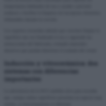
temperaturas habituales de uso y ayudar a prevenir
arañazos o facilitar la limpieza sin incorporar elementos
inflamables durante la cocción.
Los expertos recuerdan además que conviene limpiar la
superficie una vez finalizado el uso y siguiendo las
instrucciones del fabricante, evitando materiales
abrasivos que puedan deteriorar el acabado del cristal.
Inducción y vitrocerámica: dos
sistemas con diferencias
importantes
La advertencia de la OCU también sirve para recordar
que, aunque ambas superficies presentan un aspecto muy
similar, su funcionamiento es diferente.