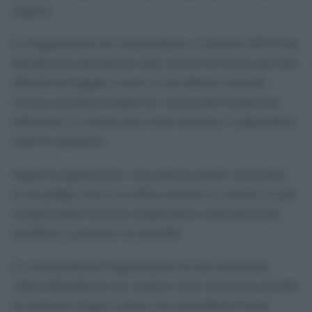
seguros.
La Organización de Consumidores y Usuarios (OCU) ha
lanzado una advertencia sobre uno de los trucos que más
difusión ha llegado a tener en las últimas semanas:
colocar una hoja de papel de cocina entre la placa de
inducción y la sartén para evitar manchas o salpicaduras
sobre la superficie.
Según la organización, esta práctica puede convertirse
en un peligro real si se utiliza durante la cocción, ya que
el papel puede alcanzar temperaturas suficientes para
prenderse y provocar un incendio.
La recomendación llega después de que numerosos
vídeos difundieran este sistema como una forma sencilla
de mantener limpia la placa sin necesidad de frotar