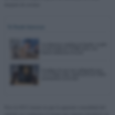
después de cocinar.
Te Puede Interesar
Las hipotecas cambian en España: se pide
ya una media de 174.866 euros y los
bancos endurecen el acceso
El peligro de usar una radiografía para
ver el eclipse solar: puede provocar daños
permanentes en los ojos
Pero la OCU insiste en que la aparente comodidad del
método no compensa el riesgo que supone introducir un