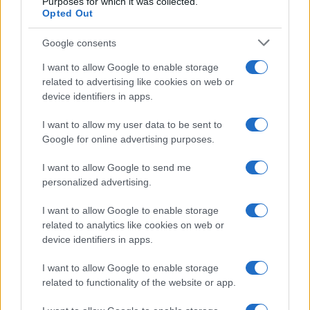
Purposes for which it was collected.
Opted Out
Google consents
La Agencia Española
Sanidad retira un
I want to allow Google to enable storage
de Seguridad
conocido medicamento
related to advertising like cookies on web or
Alimentaria y
contra las náuseas tras
device identifiers in apps.
Nutrición (Aesan)
detectar un grave error
alerta por salmonela
en varias ampollas
I want to allow my user data to be sent to
en langostinos de
Google for online advertising purposes.
Ocean Sea y pide no
consumirlos
I want to allow Google to send me
personalized advertising.
Más de Consumo
I want to allow Google to enable storage
related to analytics like cookies on web or
device identifiers in apps.
I want to allow Google to enable storage
related to functionality of the website or app.