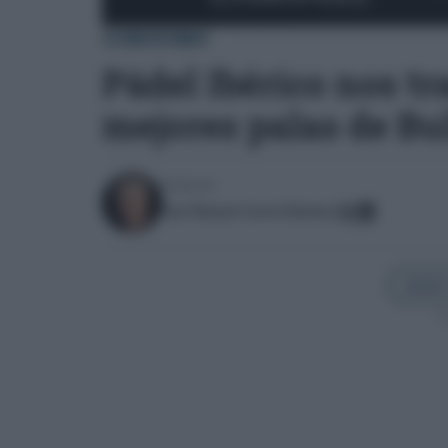
CONSUMO
Pádel Ibérico nos tr
mejores palas de Bu
Escrito por:
José Manuel García Bautista
Añadir
Sí