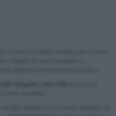
ve a traer sus bestiales modelos para la nueva
os cargados de nuevos materiales y
co de jugadores las mejores palas posibles,.
Fede
Chingotto
o
Juan Tello
llevarán a la
l circuito masculino.
una gran referencia en el circuito femenino con