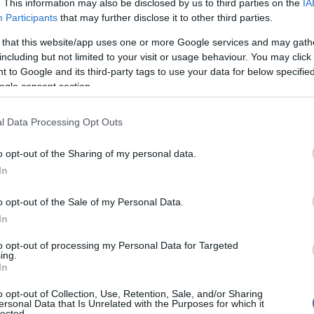
. This information may also be disclosed by us to third parties on the
IA
 de carbono
tricarbon
que le ofrece un tacto
Participants
that may further disclose it to other third parties.
 that this website/app uses one or more Google services and may gath
including but not limited to your visit or usage behaviour. You may click 
 to Google and its third-party tags to use your data for below specifi
cleo para una mejor amortiguación a la hora del
ogle consent section.
un gran punto dulce ampliado que hace de esta
 del mercado.
l Data Processing Opt Outs
o opt-out of the Sharing of my personal data.
stacamos el
AIR React Channel
situado en el
In
ortando estabilidad y una gran firmeza en la
o opt-out of the Sale of my Personal Data.
In
to opt-out of processing my Personal Data for Targeted
fabricado en fibra de carbono al 100% y por
ing.
In
ht que son las placas que permiten varias y
o opt-out of Collection, Use, Retention, Sale, and/or Sharing
ar su balance.
ersonal Data that Is Unrelated with the Purposes for which it
lected.