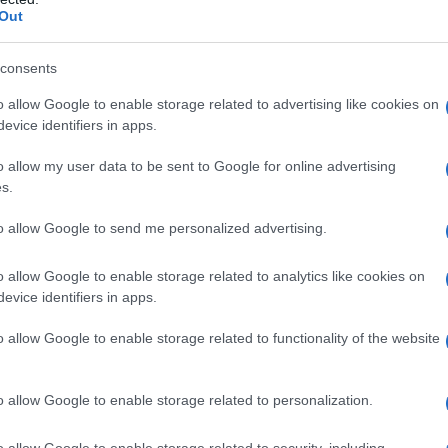
Out
de Paquito Navarro destacamos una elegancia
lores naranjas, negros y blancos que aportan
consents
.
o allow Google to enable storage related to advertising like cookies on
evice identifiers in apps.
3 2022
o allow my user data to be sent to Google for online advertising
s.
la vuelve un año más para estar presente entre
to allow Google to send me personalized advertising.
nologías renovadas y una fabricación excelente,
o allow Google to enable storage related to analytics like cookies on
ntes y más buscadas por los amantes del pádel,
evice identifiers in apps.
sionales y una de las parejas más consolidadas
o allow Google to enable storage related to functionality of the website
otto
y el gato
Juan Tello
que buscarán seguir
3 2022
.
o allow Google to enable storage related to personalization.
a con formato diamante y dirigida
o allow Google to enable storage related to security, including