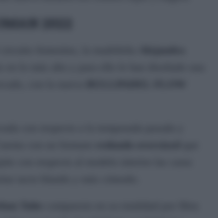
OMAN 2022
circuito femenino, la madrileña
Alejandra
en lo más alto y para ello le han diseñado una
rcado, con la nueva
BULLPADEL FLOW
vada con respecto a la temporada pasada y
 Cuenta con un formato
redondo oversized
que
ite con respecto al modelo interior las caras
ortar tacto blando y más cómodo.
bon Tube
compuesto en su totalidad por fibra