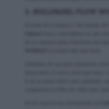
3.-BULLPADEL FLOW W
El arma de la número 1 del mundo del 
Salazar
busca consolidarse un año más 
de las mejores palas femeninas del me
WOMAN
lo tendrá todo más fácil.
Hablamos de una pala totalmente reno
destacamos el nuevo tacto que tiene.
le da un punto dulce muy ampliado, rep
compuestas en fibra de vidrio para ap
En los marcos han incorporado en
Car