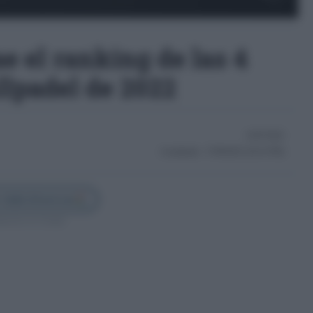
ae el ranking de las 4
llpadel de 2022
01/07/2022
Actualizado:
27/09/2025 (18:52 PM)
 Cádiz Directo en
guenos en Google