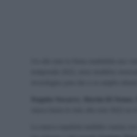
Un año más la firma madrileña nos vuel
temporada 2022, unos modelos renovad
tecnologías para dar a su amplio abani
Paquito Navarro
,
Martin Di Nenno
,
marca hasta lo más alto este 2022 en e
La marca española también cuenta con 