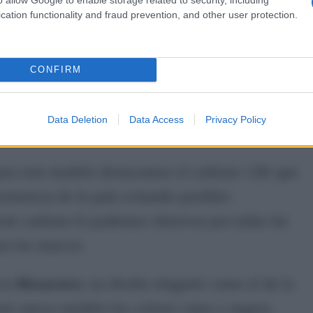
cation functionality and fraud prevention, and other user protection.
 a su balance alto aunque es una unidad no
mpleta con un punto dulce sensacional
CONFIRM
famosa goma
Multieva
muy valorada tanto en
r, goma ideal para ayudar y rendir en todas las
Data Deletion
Data Access
Privacy Policy
 para este modelo destacamos el carbono 12K que
istencia de la pala evitando posibles
Este carbono lo podemos observar por todas las
sta los marcos.
 en
Hesacore
y un diseño elegante como el de la
te nuevo modelo los colores rojos y negros.