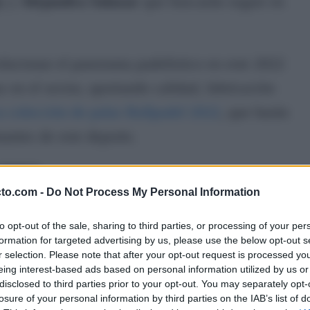
y
y
Alejandra
Salazar
que buscarán seguir en
lucionar el panorama padelístico en este 2022
 en el sector, aportando calidad, fabricación
 colección de palas Bullpadel 2022
, que harán
mantes de este deporte.
2022
cto.com -
Do Not Process My Personal Information
s mejores jugadores de la historia y de la
to opt-out of the sale, sharing to third parties, or processing of your per
rro
, un nuevo modelo de su ya famosa
Hack
formation for targeted advertising by us, please use the below opt-out s
r selection. Please note that after your opt-out request is processed y
n este nuevo año.
eing interest-based ads based on personal information utilized by us or
disclosed to third parties prior to your opt-out. You may separately opt-
e para transportar toda tu agresividad en la
losure of your personal information by third parties on the IAB’s list of