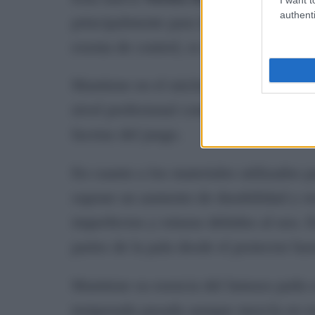
authenti
principalmente para la potencia debido
exenta de control, es una pala muy co
Mantiene en el núcleo de la pala su 
nivel profesional como en nivel amateu
facetas del juego.
En cuanto a los materiales utilizados
supone un aumento de durabilidad y res
imperfectos y roturas debidos al uso. 
partes de la pala desde el protector ha
Mantiene su esencia del famoso puño
temporada pasada aunque mezcla en es