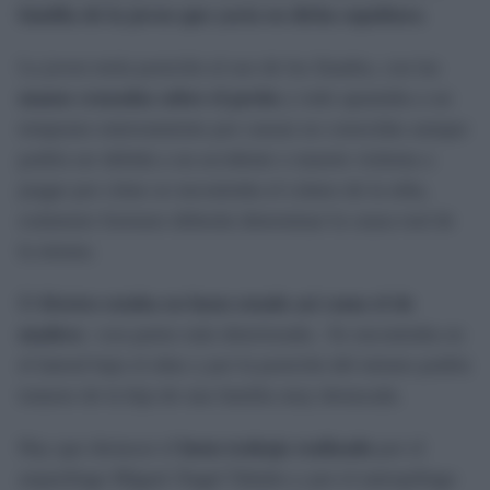
familia de la joven que yacía en dicha sepultura
.
La joven tenía posición al uso de los finados, con las
manos cruzadas sobre el pecho
y todo apuntaba a un
temprano enterramiento por causas no conocidas aunque
podría ser debida a un accidente o muerte violenta a
juzgar por cómo se encontraba el cráneo de la niña,
exámenes forenses deberán determinar la causa real de
la misma.
El
féretro estaba en buen estado así como el de
madera
–con partes más deteriorada-. Se encontraba en
el lateral bajo el altar y por la posición del mismo podría
tratarse de la hija de una familia muy destacada.
Hay que destacar el
buen trabajo realizado
por el
arqueólogo Miguel Ángel Tabales y por el antropólogo