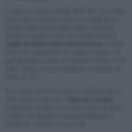
La noticia se produjo el pasado 20 de abril, se encontró
bajo el suelo de tan ilustre lugar un sarcófago que se
procedía a abrir aquella misma mañana. Había sido
descubierto durante las obras de rehabilitación de la
Capilla del Palacio Gótico del Real Alcázar
, en pleno
proceso de restauración de sus azulejos cerámicos, de
gran importancia y datado del reinado de Alfonso X "El
Sabio", si bien se vieron afectados por el terremoto de
Lisboa de 1755.
Así, en dicho proceso se encontró el sarcófago bajo la
solería del altar mayor de la
Virgen de la Antigua
.
Estaba hecho de plomo, con la forma lógica de ataúd, y
a simple vista denotaba su tremenda antigüedad y
también alto valor que tuvo en su día.