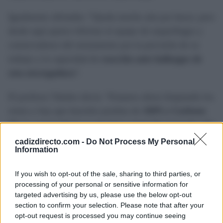
Igualmente afirmaba: “Queda mucho aún por hacer, pero
desde aquí quiero felicitar al equipo de arqueólogos y
conservadores del monumento por la precisión de su
trabajo y la capacidad de
reacción ante hallazgos de
esta envergadura
”.
El profesor Tabales decía: “Estamos ahora limpiando los
restos y hay que hacerles pruebas de
ADN y Carbono
14
. Lo sorprendente es que haya aparecido quitando sólo
una losa. Se ha conservado bastante bien. Todo apunta,
cadizdirecto.com -
Do Not Process My Personal
Information
salvo rareza, que tiene que ser alguien importante.
Estamos hablando de la capilla real del Palacio Gótico.
If you wish to opt-out of the sale, sharing to third parties, or
Ahí no se entierra a cualquiera
”.
processing of your personal or sensitive information for
targeted advertising by us, please use the below opt-out
El cuerpo tendría
unos 700 años de antigüedad
, de la
section to confirm your selection. Please note that after your
opt-out request is processed you may continue seeing
década de los años 60 del siglo XIII. El antropólogo