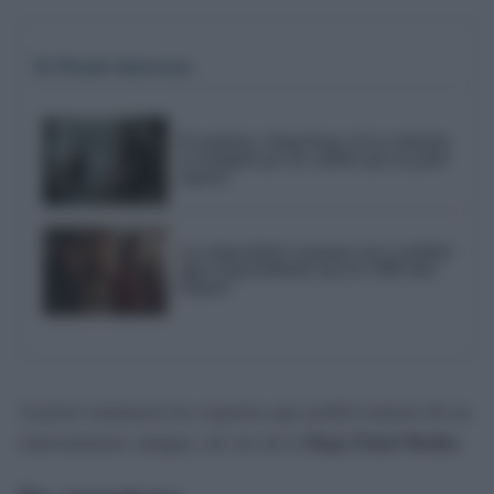
Te Puede Interesar
El auténtico 'King Kong' de la evolución
se extinguió por un cambio que no pudo
superar
Los emperadores romanos cuya crueldad
sigue sorprendiendo más de 2.000 años
después
A priori estimaron los expertos que podría tratarse de un
enterramiento antiguo, tal vez de la
Baja Edad Media
.