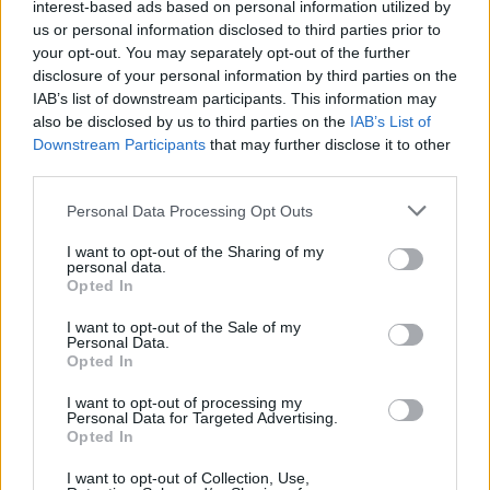
interest-based ads based on personal information utilized by
Juan Manuel Guijo sobre la cronología de los restos
us or personal information disclosed to third parties prior to
apuntaba: “Tiene el aspecto de ser bastante antiguo, pero
your opt-out. You may separately opt-out of the further
disclosure of your personal information by third parties on the
a veces hay aspectos que se pueden escapar. Los objetos
IAB’s list of downstream participants. This information may
pueden dar una cronología precisa y el contexto
also be disclosed by us to third parties on the
IAB’s List of
arqueológico es bastante rotundo, pero vamos a hacer la
Downstream Participants
that may further disclose it to other
third parties.
prueba del Carbono 14 para asegurarnos. El sujeto tiene
también bastante pelo en algunas zonas del cráneo, por
Please note that this website/app uses one or more Google
Personal Data Processing Opt Outs
services and may gather and store information including but
lo que se podría hacer un análisis de ADN en los bulbos
not limited to your visit or usage behaviour. You may click to
I want to opt-out of the Sharing of my
de las raíces que nos puede permitir conocer su linaje o
personal data.
grant or deny consent to Google and its third-party tags to
Opted In
la procedencia geográfica”.
use your data for below specified purposes in below Google
consent section.
I want to opt-out of the Sale of my
Personal Data.
Todo apunta a una joven de la
aristocracia o la nobleza
Opted In
de la Sevilla
de la época, muerta a edad temprana y que
I want to opt-out of processing my
habría sido sepultada allí en virtud del poder familiar en
Personal Data for Targeted Advertising.
Opted In
la época medieval.
I want to opt-out of Collection, Use,