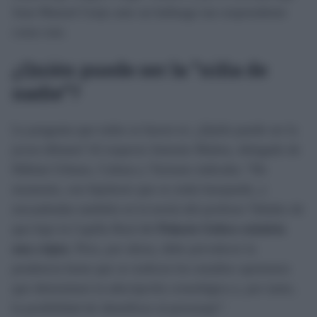
Juan Manuel Guijo ante un hallazgo tan sorprendente
como este.
¿Quién puede ser la “niña de
nadie”?
La pregunta que todos se hacen es: ¿Quién puede ser la
joven difunta? Al respecto Antonio Muñoz, delegado de
Hábitat Urbano, Cultura y Turismo indicaba: “De
momento, son hipótesis que se están barajando, y
encuadradas también en la teoría del profesor Tabales de
que bajo la Capilla Real del
Palacio Gótico existiría
una cripta
. Pero, por ahora, debe prevalecer la
prudencia hasta que se realicen los estudios oportunos
que determinen la adscripción cronológica y, por tanto,
la posibilidad de identificar al personaje”.