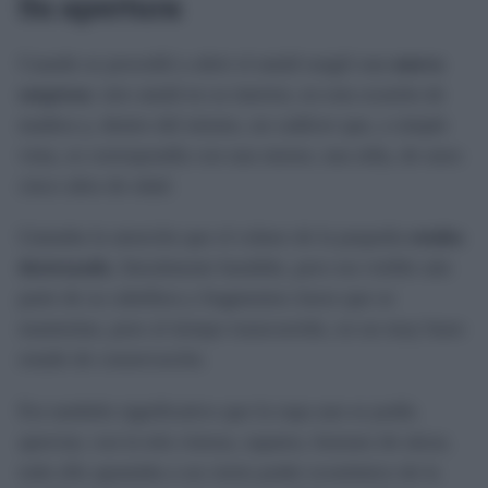
Su apertura
Cuando se procedió a abrir el ataúd surgió una
nueva
sorpresa
: otro ataúd en su interior, en esta ocasión de
madera y, dentro del mismo, un cadáver que, a simple
vista, se correspondía con una menor, una niña, de unos
cinco años de edad.
Llamaba la atención que el cráneo de la pequeña
estaba
destrozado
, literalmente hundido, pero era visible aún
parte de su cabellera y fragmentos óseos que se
mantenían, pese al tiempo transcurrido, en un muy buen
estado de conservación.
Era también significativo que la ropa aun se podía
apreciar, con la tela vistosa, zapatos, botones de nácar,
todo ello apuntaba a un cierto poder económico de la