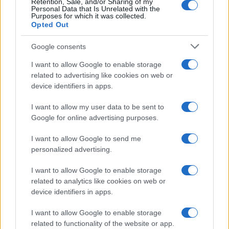
Retention, Sale, and/or Sharing of my
TEMAS:
Misterios de Sevilla
Personal Data that Is Unrelated with the
Purposes for which it was collected.
NOTICIAS RELACIONADAS
Opted Out
Google consents
I want to allow Google to enable storage
related to advertising like cookies on web or
device identifiers in apps.
Las cuatro 'Torres de
Fenómenos
Pisa' que esconde
I want to allow my user data to be sent to
paranormales en la
España y que muchos
Google for online advertising purposes.
Universidad Pablo de
desconocen
Olavide de Sevilla
I want to allow Google to send me
personalized advertising.
Más de Gente
I want to allow Google to enable storage
related to analytics like cookies on web or
device identifiers in apps.
I want to allow Google to enable storage
related to functionality of the website or app.