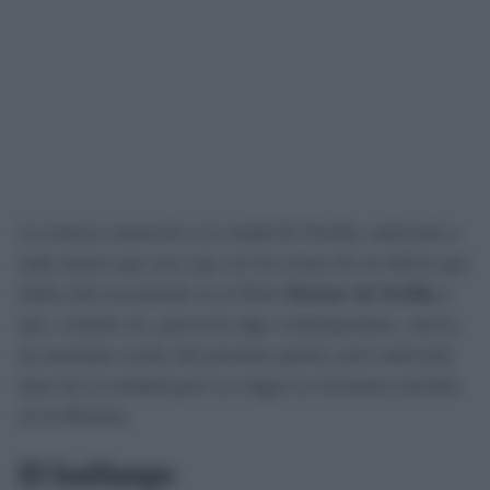
La noticia conmovió a la ciudad de Sevilla, nada más y
nada menos que una caja con los restos de un niño/a que
había sido encontrado en el Real
Alcázar de Sevilla
y
que, contado así, parecería algo contemporáneo, nuevo,
un asesinato oculto del presente quizás, pero nada más
lejos de la realidad pues su origen se encuentra anclado
en la Historia.
El hallazgo