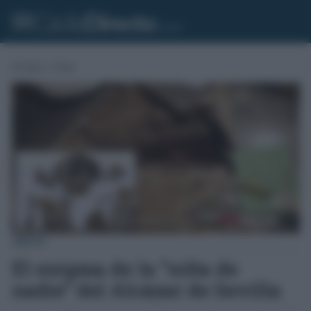
Portada
»
Gente
GENTE
El enigma de la “niña de
nadie” del Alcázar de Sevilla