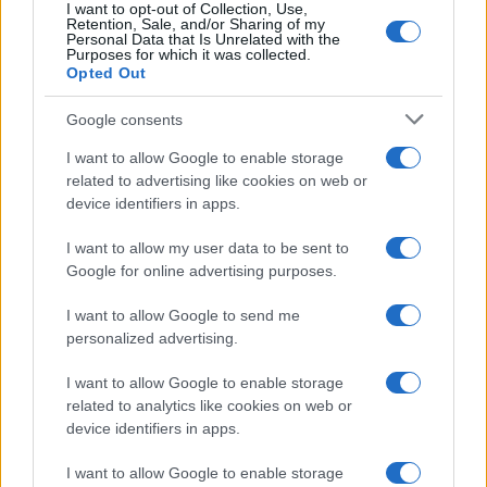
El último milagro de
El espectacular
I want to opt-out of Collection, Use,
Fray Leopoldo de
médium Daniel
Retention, Sale, and/or Sharing of my
Personal Data that Is Unrelated with the
Alpandeire
Dunglas Home
Purposes for which it was collected.
Opted Out
Google consents
I want to allow Google to enable storage
related to advertising like cookies on web or
device identifiers in apps.
La Ciencia revela qué
Los Cinco Pilares del
ocurrió realmente en el
Islam, el código
I want to allow my user data to be sent to
cuerpo de Jesús
espiritual que guía a
Google for online advertising purposes.
durante la crucifixión
más de mil millones de
personas
I want to allow Google to send me
personalized advertising.
Más de Creencias
I want to allow Google to enable storage
related to analytics like cookies on web or
device identifiers in apps.
I want to allow Google to enable storage