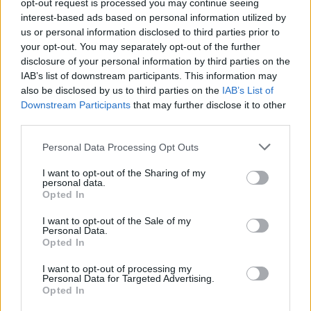
religiosidad.
opt-out request is processed you may continue seeing
interest-based ads based on personal information utilized by
OTROS ARTÍCULOS
us or personal information disclosed to third parties prior to
your opt-out. You may separately opt-out of the further
disclosure of your personal information by third parties on the
IAB’s list of downstream participants. This information may
also be disclosed by us to third parties on the
IAB’s List of
Downstream Participants
that may further disclose it to other
third parties.
La Piedra Negra del
Qué defendía
Islam, el significado
realmente el
Please note that this website/app uses one or more Google
Personal Data Processing Opt Outs
celestial y espiritual
luteranismo: las ideas
services and may gather and store information including but
que trasciende siglos
y creencias que
not limited to your visit or usage behaviour. You may click to
I want to opt-out of the Sharing of my
rompieron con la
personal data.
grant or deny consent to Google and its third-party tags to
Iglesia católica
Opted In
use your data for below specified purposes in below Google
consent section.
I want to opt-out of the Sale of my
Personal Data.
Opted In
I want to opt-out of processing my
Personal Data for Targeted Advertising.
Opted In